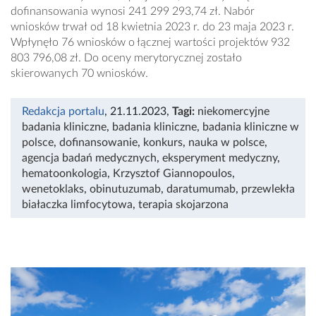
dofinansowania wynosi 241 299 293,74 zł. Nabór
wniosków trwał od 18 kwietnia 2023 r. do 23 maja 2023 r.
Wpłynęło 76 wniosków o łącznej wartości projektów 932
803 796,08 zł. Do oceny merytorycznej zostało
skierowanych 70 wniosków.
Redakcja portalu
, 21.11.2023
,
Tagi:
niekomercyjne
badania kliniczne
,
badania kliniczne
,
badania kliniczne w
polsce
,
dofinansowanie
,
konkurs
,
nauka w polsce
,
agencja badań medycznych
,
eksperyment medyczny
,
hematoonkologia
,
Krzysztof Giannopoulos
,
wenetoklaks
,
obinutuzumab
,
daratumumab
,
przewlekła
białaczka limfocytowa
,
terapia skojarzona