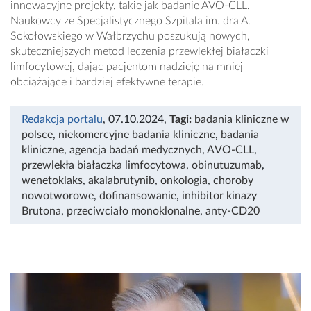
innowacyjne projekty, takie jak badanie AVO-CLL.
Naukowcy ze Specjalistycznego Szpitala im. dra A.
Sokołowskiego w Wałbrzychu poszukują nowych,
skuteczniejszych metod leczenia przewlekłej białaczki
limfocytowej, dając pacjentom nadzieję na mniej
obciążające i bardziej efektywne terapie.
Redakcja portalu
, 07.10.2024
,
Tagi:
badania kliniczne w
polsce
,
niekomercyjne badania kliniczne
,
badania
kliniczne
,
agencja badań medycznych
,
AVO-CLL
,
przewlekła białaczka limfocytowa
,
obinutuzumab
,
wenetoklaks
,
akalabrutynib
,
onkologia
,
choroby
nowotworowe
,
dofinansowanie
,
inhibitor kinazy
Brutona
,
przeciwciało monoklonalne
,
anty-CD20