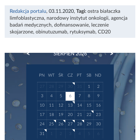
Redakcja portalu
, 03.11.2020
,
Tagi:
ostra białaczka
limfoblastyczna
,
narodowy instytut onkologii
,
agencja
badań medycznych
,
dofinansowanie
,
leczenie
skojarzone
,
obinutuzumab
,
rytuksymab
,
CD20
PREVIOUS
NEXT
SIERPIEŃ 2026
PN
WT
ŚR
CZ
PT
SB
ND
27
28
29
30
31
1
2
3
4
5
6
7
8
9
10
11
12
13
14
15
16
17
18
19
20
21
22
23
24
25
26
27
28
29
30
31
1
2
3
4
5
6