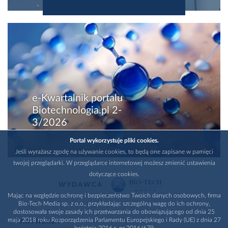
e-Kwartalnik portalu
Biotechnologia.pl 2-
3/2026
Portal wykorzystuje pliki cookies.
Jeśli wyrażasz zgodę na używanie cookies, to będą one zapisane w pamięci
twojej przeglądarki. W przeglądarce internetowej możesz zmienić ustawienia
dotyczące cookies.
WYDAWCA
Mając na względzie ochronę i bezpieczeństwo Twoich danych osobowych, firma
Bio-Tech Media sp. z o.o., przykładając szczególną wagę do ich ochrony,
dostosowała swoje zasady ich przetwarzania do obowiązującego od dnia 25
maja 2018 roku Rozporządzenia Parlamentu Europejskiego i Rady (UE) z dnia 27
PARTNERZY