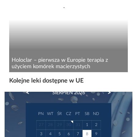
gotowa do użytku już od kilku lat. To, co
powstrzymuje Europejską Agencję Leków i
Światową Organizację Zdrowia (WHO) przed
oficjalnym zatwierdzeniem to...
Holoclar – pierwsza w Europie terapia z
użyciem komórek macierzystych
Komisja Europejska autoryzowała 17 lutego
Kolejne leki dostępne w UE
2015 r. sprzedaż bezprecedensowego preparatu
PREVIOUS
NEXT
SIERPIEŃ 2026
w krajach członkowskich. Substancją aktywną
Holoclaru są własne komórki macierzyste
pobrane od pacjenta. Jest to...
PN
WT
ŚR
CZ
PT
SB
ND
27
28
29
30
31
1
2
3
4
5
6
7
8
9