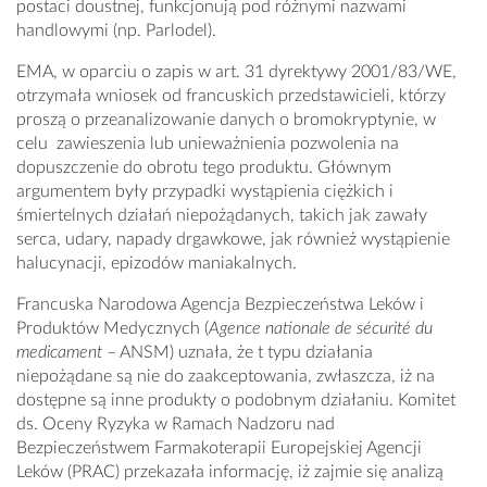
postaci doustnej, funkcjonują pod różnymi nazwami
handlowymi (np. Parlodel).
EMA, w oparciu o zapis w art. 31 dyrektywy 2001/83/WE,
otrzymała wniosek od francuskich przedstawicieli, którzy
proszą o przeanalizowanie danych o bromokryptynie, w
celu zawieszenia lub unieważnienia pozwolenia na
dopuszczenie do obrotu tego produktu. Głównym
argumentem były przypadki wystąpienia ciężkich i
śmiertelnych działań niepożądanych, takich jak zawały
serca, udary, napady drgawkowe, jak również wystąpienie
halucynacji, epizodów maniakalnych.
Francuska Narodowa Agencja Bezpieczeństwa Leków i
Produktów Medycznych (
Agence nationale de sécurité du
medicament
– ANSM) uznała, że t typu działania
niepożądane są nie do zaakceptowania, zwłaszcza, iż na
dostępne są inne produkty o podobnym działaniu. Komitet
ds. Oceny Ryzyka w Ramach Nadzoru nad
Bezpieczeństwem Farmakoterapii Europejskiej Agencji
Leków (PRAC) przekazała informację, iż zajmie się analizą