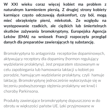
W XXI wieku coraz więcej kobiet ma problem z
naturalnym karmieniem piersią. Z drugiej strony kobiety
karmiące często odczuwają dyskomfort, czy ból, mogą
mieć obrzęknięte piersi, mlekotok. Ze względu na
występowanie rzadkich, ale ciężkich lub śmiertelnych
skutków zażywania bromokryptyny, Europejska Agencja
Leków (EMA) na wniosek Francji rozpoczęła przegląd
danych dla preparatów zawierających tę substancję.
Bromokryptyna to antagonista receptorów dopaminowych,
aktywujący receptory dla dopaminy (hormon regulujący
wydzielanie prolaktyny). Jest preparatem stosowanym w
celu zapobiegania lub hamowania laktacji u kobiet po
porodzie, hamującym wydzielanie prolaktyny, czyli hamuje
laktację. Bromokryptynę jednocześnie wykorzystuje się w
leczeniu podwyższonego stężenia prolaktyny we krwi) i
choroby Parkinsona.
Produkty zawierające bromokryptynę dopuszczono w do
obrotu w większości państw UE. Leki przyjmowane w