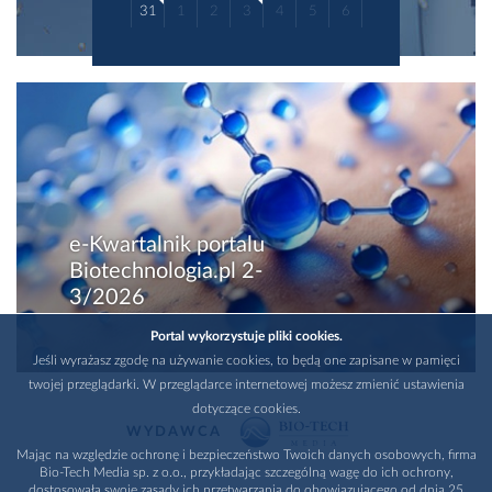
31
1
2
3
4
5
6
e-Kwartalnik portalu
Biotechnologia.pl 2-
3/2026
Portal wykorzystuje pliki cookies.
Jeśli wyrażasz zgodę na używanie cookies, to będą one zapisane w pamięci
twojej przeglądarki. W przeglądarce internetowej możesz zmienić ustawienia
dotyczące cookies.
WYDAWCA
Mając na względzie ochronę i bezpieczeństwo Twoich danych osobowych, firma
Bio-Tech Media sp. z o.o., przykładając szczególną wagę do ich ochrony,
dostosowała swoje zasady ich przetwarzania do obowiązującego od dnia 25