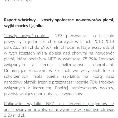
społecznych
[1]
.
Raport właściwy – koszty społeczne nowotworów piersi,
szyjki macicy i jajnika
*koszty bezpośrednie
– NFZ przeznaczał na leczenie
powyższych jednostek chorobowych w latach 2010-2014
od 623,5 mln zł do 695,7 mln zł rocznie. Największy udział
w tych kosztach miała opieka nad chorymi na nowotwór
piersi, która obciążyła NFZ w wymiarze 75-79% środków
związanych z trzema analizowanymi chorobami.
Dominujące znaczenie w kosztach we wszystkich trzech
schorzeniach miała opieka szpitalna, na którą nasz
narodowy płatnik średnio przeznaczał rocznie 70% środków
związanych z leczeniem. Poniżej zamieszczamy wykres,
przedstawiający dane dotyczące wydatków:
Całkowite wydatki NFZ na leczenie pacjentów z
analizowanymi nowotworami wyniosły w badanym okresie
3,29 mld zł
;