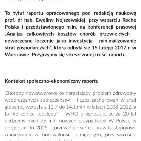
To tytuł raportu opracowanego pod redakcją naukową
prof. dr hab. Eweliny Nojszewskiej, przy wsparciu Roche
Polska i przedstawionego m.in. na konferencji prasowej
„Analiza całkowitych kosztów chorób przewlekłych –
nowoczesne leczenie jako inwestycja i minimalizowanie
strat gospodarczych”, która odbyła się 15 lutego 2017 r. w
Warszawie. Przyjrzyjmy się streszczonej treści raportu.
Kontekst społeczno-ekonomiczny raportu
Choroby nowotworowe to narastający problem zdrowotny
współczesnych społeczeństw – liczba zachorowań w skali
globalnej wzrosła z 12,7 do 14,1 mln w latach 2008-2012, a
to nie koniec „postępu” – WHO prognozuje, że za 20 lat
będziemy mieli 25 mln nowych przypadków! W Polsce w
prognozie do 2025 r. przewiduje się co prawda stopniowe
zmniejszanie zachorowalności u mężczyzn, przy wzroście