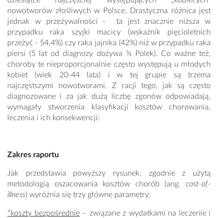
dziesiątce najczęściej występujących „kobiecych”
nowotworów złośliwych w Polsce. Drastyczna różnica jest
jednak w przeżywalności - ta jest znacznie niższa w
przypadku raka szyjki macicy (wskaźnik pięcioletnich
przeżyć - 54,4%) czy raka jajnika (42%) niż w przypadku raka
piersi (5 lat od diagnozy dożywa ¾ Polek). Co ważne też,
choroby te nieproporcjonalnie często występują u młodych
kobiet (wiek 20-44 lata) i w tej grupie są trzema
najczęstszymi nowotworami. Z racji tego, jak są często
diagnozowane i za jak dużą liczbę zgonów odpowiadają,
wymagały stworzenia klasyfikacji kosztów chorowania,
leczenia i ich konsekwencji:
Zakres raportu
Jak przedstawia powyższy rysunek, zgodnie z użytą
metodologią oszacowania kosztów chorób (ang.
cost-of-
illness
) wyróżnia się trzy główne parametry:
*koszty bezpośrednie
– związane z wydatkami na leczenie i