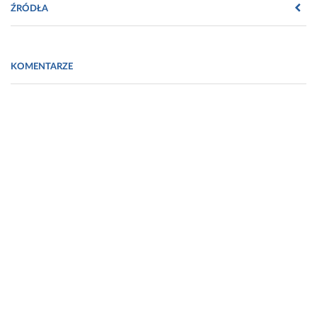
ŹRÓDŁA
Na podstawie streszczenia raportu opracowanego przez
Błażeja Łyszczarza i Ewelinę Nojszewską
KOMENTARZE