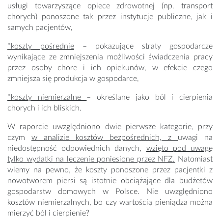
usługi towarzyszące opiece zdrowotnej (np. transport
chorych) ponoszone tak przez instytucje publiczne, jak i
samych pacjentów,
*koszty pośrednie
– pokazujące straty gospodarcze
wynikające ze zmniejszenia możliwości świadczenia pracy
przez osoby chore i ich opiekunów, w efekcie czego
zmniejsza się produkcja w gospodarce,
*koszty niemierzalne
– określane jako ból i cierpienia
chorych i ich bliskich.
W raporcie uwzględniono dwie pierwsze kategorie, przy
czym
w analizie kosztów bezpośrednich, z
uwagi na
niedostępność odpowiednich danych,
wzięto pod uwagę
tylko wydatki na leczenie poniesione przez NFZ.
Natomiast
wiemy na pewno, że koszty ponoszone przez pacjentki z
nowotworem piersi są istotnie obciążające dla budżetów
gospodarstw domowych w Polsce. Nie uwzględniono
kosztów niemierzalnych, bo czy wartością pieniądza można
mierzyć ból i cierpienie?