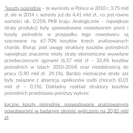
*koszty pośrednie
– te wyniosły w Polsce w 2010 r. 3,75 mld
zł, ale w 2014 r. wzrosły już do 4,41 mld zł., co jest równe
wartości ok. 0,25% PKB kraju. Analogicznie – największe
straty produkcji były spowodowane nowotworem piersi i
koszty pośrednie w przypadku tego nowotworu są
szacowane na 67-70% kosztów trzech analizowanych
chorób. Biorąc pod uwagę strukturę kosztów pośrednich
największe znaczenie miały straty ekonomiczne wywołane
przedwczesnymi zgonami (6,57 mld zł – 32,4% kosztów
pośrednich w latach 2010-2014) oraz niezdolnością do
pracy (5,90 mld zł- 29,1%). Bardzo nieznaczne straty zaś
były związane z absencją opiekunów osób chorych (0,01
mld zł – 0,1%). Dokładny rozkład struktury kosztów
pośrednich przedstawia poniższy wykres:
Łączne koszty pośrednie spowodowane analizowanymi
nowotworami w badanym okresie wyliczono na 20,82 mld
zł;