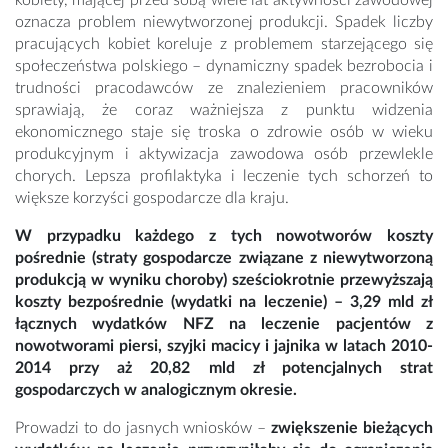
kobiety, mającej przed sobą wiele lat aktywności zawodowej
oznacza problem niewytworzonej produkcji. Spadek liczby
pracujących kobiet koreluje z problemem starzejącego się
społeczeństwa polskiego – dynamiczny spadek bezrobocia i
trudności pracodawców ze znalezieniem pracowników
sprawiają, że coraz ważniejsza z punktu widzenia
ekonomicznego staje się troska o zdrowie osób w wieku
produkcyjnym i aktywizacja zawodowa osób przewlekle
chorych. Lepsza profilaktyka i leczenie tych schorzeń to
większe korzyści gospodarcze dla kraju.
W przypadku każdego z tych nowotworów koszty
pośrednie (straty gospodarcze związane z niewytworzoną
produkcją w wyniku choroby) sześciokrotnie przewyższają
koszty bezpośrednie (wydatki na leczenie) – 3,29 mld zł
łącznych wydatków NFZ na leczenie pacjentów z
nowotworami piersi, szyjki macicy i jajnika w latach 2010-
2014 przy aż 20,82 mld zł potencjalnych strat
gospodarczych w analogicznym okresie.
Prowadzi to do jasnych wniosków –
zwiększenie bieżących