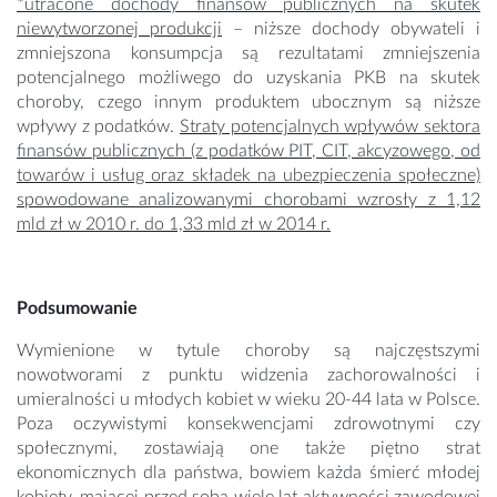
*utracone dochody finansów publicznych na skutek
niewytworzonej produkcji
– niższe dochody obywateli i
zmniejszona konsumpcja są rezultatami zmniejszenia
potencjalnego możliwego do uzyskania PKB na skutek
choroby, czego innym produktem ubocznym są niższe
wpływy z podatków.
Straty potencjalnych wpływów sektora
finansów publicznych (z podatków PIT, CIT, akcyzowego, od
towarów i usług oraz składek na ubezpieczenia społeczne)
spowodowane analizowanymi chorobami wzrosły z 1,12
mld zł w 2010 r. do 1,33 mld zł w 2014 r.
Podsumowanie
Wymienione w tytule choroby są najczęstszymi
nowotworami z punktu widzenia zachorowalności i
umieralności u młodych kobiet w wieku 20-44 lata w Polsce.
Poza oczywistymi konsekwencjami zdrowotnymi czy
społecznymi, zostawiają one także piętno strat
ekonomicznych dla państwa, bowiem każda śmierć młodej