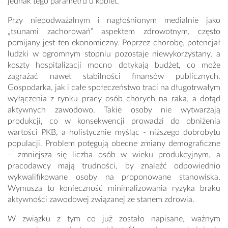
jednak tego parametru u kobiet.
Przy niepodważalnym i nagłośnionym medialnie jako
„tsunami zachorowań” aspektem zdrowotnym, często
pomijany jest ten ekonomiczny. Poprzez chorobę, potencjał
ludzki w ogromnym stopniu pozostaje niewykorzystany, a
koszty hospitalizacji mocno dotykają budżet, co może
zagrażać nawet stabilności finansów publicznych.
Gospodarka, jak i całe społeczeństwo traci na długotrwałym
wyłączenia z rynku pracy osób chorych na raka, a dotąd
aktywnych zawodowo. Takie osoby nie wytwarzają
produkcji, co w konsekwencji prowadzi do obniżenia
wartości PKB, a holistycznie myśląc - niższego dobrobytu
populacji. Problem potęgują obecne zmiany demograficzne
– zmniejsza się liczba osób w wieku produkcyjnym, a
pracodawcy mają trudności, by znaleźć odpowiednio
wykwalifikowane osoby na proponowane stanowiska.
Wymusza to konieczność minimalizowania ryzyka braku
aktywności zawodowej związanej ze stanem zdrowia.
W związku z tym co już zostało napisane, ważnym