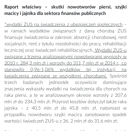
Raport właściwy – skutki nowotworów piersi, szyjki
macicy i jajnika dla sektora finansów publicznych
*wydatki ZUS na świadczenia z ubezpieczeń społecznych
–
w ramach wydatków związanych z daną chorobą ZUS
finansuje świadczenia w zakresie: absencji chorobowej, rent
socjalnych, rent z tytułu niezdolności do pracy, rehabilitacji
leczniczej oraz świadczeń rehabilitacyjnych.
Wydatki ZUS-u
związane z trzema analizowanymi nowotworami wyniosły w
2010 r. 284,3 mln zł i wzrosły do 311,7 mln zł w 2014 r., co
stanowiło 0,96-1,06% wydatków tej instytucji na
świadczenia związane ze wszystkimi chorobami.
Spośród
trzech badanych jednostek oczywiście dominujące
znaczenia wykazały wydatki na świadczenia dla chorych na
raka piersi, a te w analizowanym okresie wzrosły z 207,6
mln zł do 234,3 mln zł. Przyrost kosztów dotyczył także raka
jajnika – z 40,5 mln zł do 45,8 mln zł, natomiast w
przypadku nowotworu szyjki macicy zanotowano spadek
wartości świadczeń ZUS-u z 36, 2 mln zł do 31,6 mln zł;