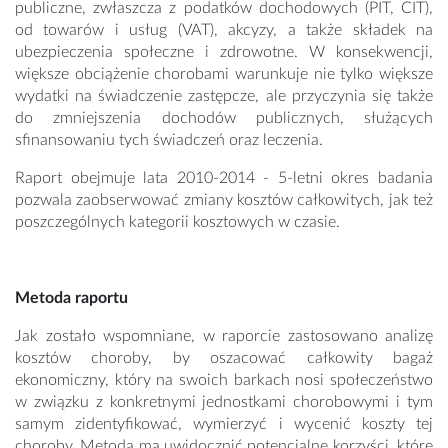
publiczne, zwłaszcza z podatków dochodowych (PIT, CIT),
od towarów i usług (VAT), akcyzy, a także składek na
ubezpieczenia społeczne i zdrowotne. W konsekwencji,
większe obciążenie chorobami warunkuje nie tylko większe
wydatki na świadczenie zastępcze, ale przyczynia się także
do zmniejszenia dochodów publicznych, służących
sfinansowaniu tych świadczeń oraz leczenia.
Raport obejmuje lata 2010-2014 - 5-letni okres badania
pozwala zaobserwować zmiany kosztów całkowitych, jak też
poszczególnych kategorii kosztowych w czasie.
Metoda raportu
Jak zostało wspomniane, w raporcie zastosowano analizę
kosztów choroby, by oszacować całkowity bagaż
ekonomiczny, który na swoich barkach nosi społeczeństwo
w związku z konkretnymi jednostkami chorobowymi i tym
samym zidentyfikować, wymierzyć i wycenić koszty tej
choroby. Metoda ma uwidocznić potencjalne korzyści, które