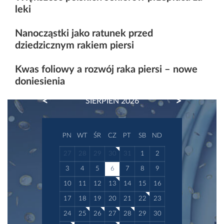
leki
Nanocząstki jako ratunek przed
dziedzicznym rakiem piersi
Kwas foliowy a rozwój raka piersi – nowe
doniesienia
PREVIOUS
NEXT
SIERPIEŃ 2026
PN
WT
ŚR
CZ
PT
SB
ND
27
28
29
30
31
1
2
3
4
5
6
7
8
9
10
11
12
13
14
15
16
17
18
19
20
21
22
23
24
25
26
27
28
29
30