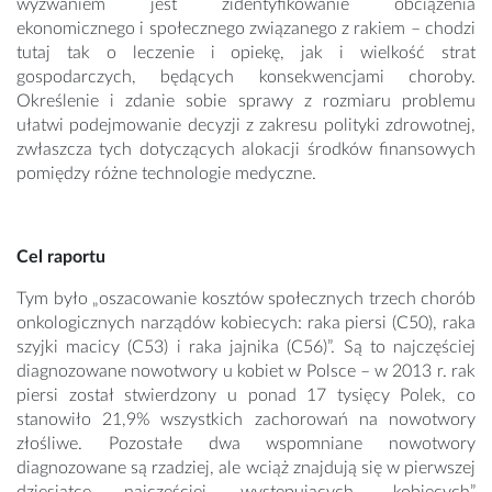
wyzwaniem jest zidentyfikowanie obciążenia
ekonomicznego i społecznego związanego z rakiem – chodzi
tutaj tak o leczenie i opiekę, jak i wielkość strat
gospodarczych, będących konsekwencjami choroby.
Określenie i zdanie sobie sprawy z rozmiaru problemu
ułatwi podejmowanie decyzji z zakresu polityki zdrowotnej,
zwłaszcza tych dotyczących alokacji środków finansowych
pomiędzy różne technologie medyczne.
Cel raportu
Tym było „oszacowanie kosztów społecznych trzech chorób
onkologicznych narządów kobiecych: raka piersi (C50), raka
szyjki macicy (C53) i raka jajnika (C56)”. Są to najczęściej
diagnozowane nowotwory u kobiet w Polsce – w 2013 r. rak
piersi został stwierdzony u ponad 17 tysięcy Polek, co
stanowiło 21,9% wszystkich zachorowań na nowotwory
złośliwe. Pozostałe dwa wspomniane nowotwory
diagnozowane są rzadziej, ale wciąż znajdują się w pierwszej