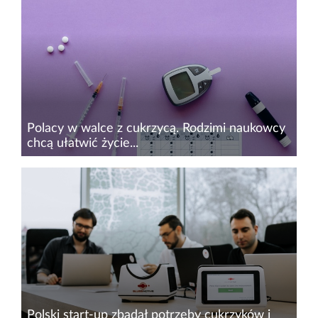
nośników&nbsp;umożliwiających aplikację
leków przez skórę metodą transdermalną (w
postaci plastrów, bez...
Polacy w walce z cukrzycą. Rodzimi naukowcy
chcą ułatwić życie...
Cukrzyca stała się chorobą cywilizacyjną. Choć
oczywiście da się z nią żyć, można sobie to
życie ułatwić. Ośrodki akademickie, wielkie
koncerny, ale i start-upy pracują nad
rozwiązaniami, które z...
Polski start-up zbadał potrzeby cukrzyków i