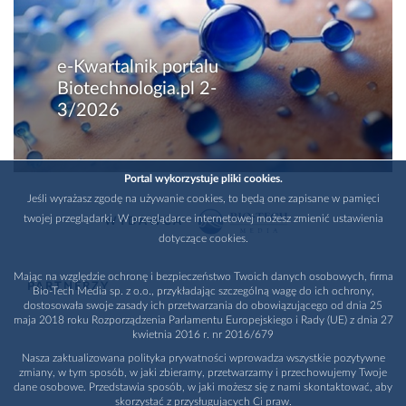
e-Kwartalnik portalu
Biotechnologia.pl 2-
3/2026
Portal wykorzystuje pliki cookies.
Jeśli wyrażasz zgodę na używanie cookies, to będą one zapisane w pamięci
twojej przeglądarki. W przeglądarce internetowej możesz zmienić ustawienia
WYDAWCA
dotyczące cookies.
Mając na względzie ochronę i bezpieczeństwo Twoich danych osobowych, firma
PARTNERZY
Bio-Tech Media sp. z o.o., przykładając szczególną wagę do ich ochrony,
dostosowała swoje zasady ich przetwarzania do obowiązującego od dnia 25
maja 2018 roku Rozporządzenia Parlamentu Europejskiego i Rady (UE) z dnia 27
kwietnia 2016 r. nr 2016/679
Nasza zaktualizowana polityka prywatności wprowadza wszystkie pozytywne
zmiany, w tym sposób, w jaki zbieramy, przetwarzamy i przechowujemy Twoje
dane osobowe. Przedstawia sposób, w jaki możesz się z nami skontaktować, aby
skorzystać z przysługujących Ci praw.