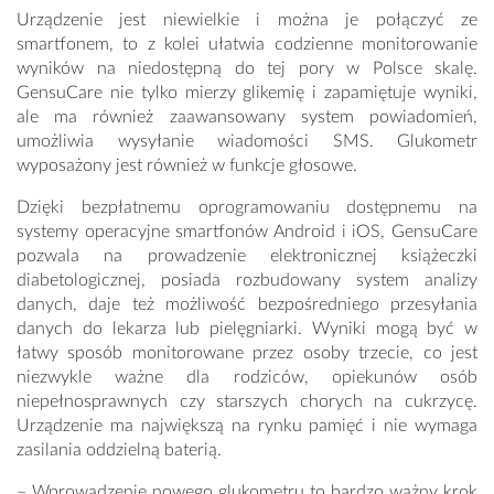
Urządzenie jest niewielkie i można je połączyć ze
smartfonem, to z kolei ułatwia codzienne monitorowanie
wyników na niedostępną do tej pory w Polsce skalę.
GensuCare nie tylko mierzy glikemię i zapamiętuje wyniki,
ale ma również zaawansowany system powiadomień,
umożliwia wysyłanie wiadomości SMS. Glukometr
wyposażony jest również w funkcje głosowe.
Dzięki bezpłatnemu oprogramowaniu dostępnemu na
systemy operacyjne smartfonów Android i iOS, GensuCare
pozwala na prowadzenie elektronicznej książeczki
diabetologicznej, posiada rozbudowany system analizy
danych, daje też możliwość bezpośredniego przesyłania
danych do lekarza lub pielęgniarki. Wyniki mogą być w
łatwy sposób monitorowane przez osoby trzecie, co jest
niezwykle ważne dla rodziców, opiekunów osób
niepełnosprawnych czy starszych chorych na cukrzycę.
Urządzenie ma największą na rynku pamięć i nie wymaga
zasilania oddzielną baterią.
– Wprowadzenie nowego glukometru to bardzo ważny krok