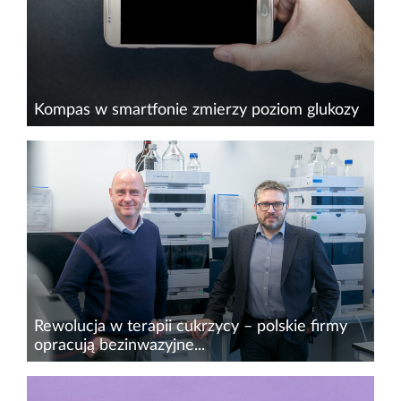
Kompas w smartfonie zmierzy poziom glukozy
Naukowcy z Narodowego Instytutu
Standardów i Technologii (NIST) w Stanach
Zjednoczonych opracowali nowatorskie
zastosowanie smartfonów, zdolne diametralnie
zmienić sposób, w jaki diabetycy monitoruj...
Rewolucja w terapii cukrzycy – polskie firmy
opracują bezinwazyjne...
Wrocławska spółka biofarmaceutyczna Biotts to
jeden z globalnych pionierów innowacyjnych