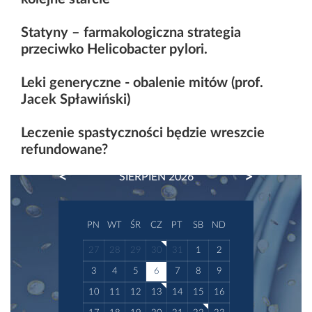
Statyny – farmakologiczna strategia
przeciwko Helicobacter pylori.
Leki generyczne - obalenie mitów (prof.
Jacek Spławiński)
Leczenie spastyczności będzie wreszcie
refundowane?
PREVIOUS
NEXT
SIERPIEŃ 2026
PN
WT
ŚR
CZ
PT
SB
ND
27
28
29
30
31
1
2
3
4
5
6
7
8
9
10
11
12
13
14
15
16