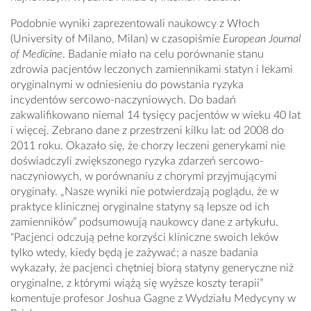
Podobnie wyniki zaprezentowali naukowcy z Włoch
(University of Milano, Milan) w czasopiśmie
European Journal
of Medicine
. Badanie miało na celu porównanie stanu
zdrowia pacjentów leczonych zamiennikami statyn i lekami
oryginalnymi w odniesieniu do powstania ryzyka
incydentów sercowo-naczyniowych. Do badań
zakwalifikowano niemal 14 tysięcy pacjentów w wieku 40 lat
i więcej. Zebrano dane z przestrzeni kilku lat: od 2008 do
2011 roku. Okazało się, że chorzy leczeni generykami nie
doświadczyli zwiększonego ryzyka zdarzeń sercowo-
naczyniowych, w porównaniu z chorymi przyjmującymi
oryginały. „Nasze wyniki nie potwierdzają poglądu, że w
praktyce klinicznej oryginalne statyny są lepsze od ich
zamienników” podsumowują naukowcy dane z artykułu.
"Pacjenci odczują pełne korzyści kliniczne swoich leków
tylko wtedy, kiedy będą je zażywać; a nasze badania
wykazały, że pacjenci chętniej biorą statyny generyczne niż
oryginalne, z którymi wiążą się wyższe koszty terapii”
komentuje profesor Joshua Gagne z Wydziału Medycyny w