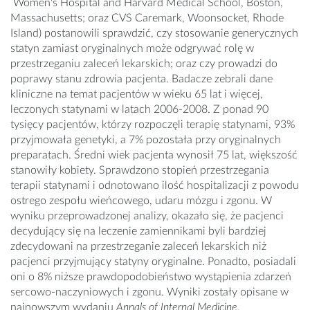
Women's Hospital and Harvard Medical School, Boston,
Massachusetts; oraz CVS Caremark, Woonsocket, Rhode
Island) postanowili sprawdzić, czy stosowanie generycznych
statyn zamiast oryginalnych może odgrywać rolę w
przestrzeganiu zaleceń lekarskich; oraz czy prowadzi do
poprawy stanu zdrowia pacjenta. Badacze zebrali dane
kliniczne na temat pacjentów w wieku 65 lat i więcej,
leczonych statynami w latach 2006-2008. Z ponad 90
tysięcy pacjentów, którzy rozpoczęli terapię statynami, 93%
przyjmowała genetyki, a 7% pozostała przy oryginalnych
preparatach. Średni wiek pacjenta wynosił 75 lat, większość
stanowiły kobiety. Sprawdzono stopień przestrzegania
terapii statynami i odnotowano ilość hospitalizacji z powodu
ostrego zespołu wieńcowego, udaru mózgu i zgonu. W
wyniku przeprowadzonej analizy, okazało się, że pacjenci
decydujący się na leczenie zamiennikami byli bardziej
zdecydowani na przestrzeganie zaleceń lekarskich niż
pacjenci przyjmujący statyny oryginalne. Ponadto, posiadali
oni o 8% niższe prawdopodobieństwo wystąpienia zdarzeń
sercowo-naczyniowych i zgonu. Wyniki zostały opisane w
najnowszym wydaniu
Annals of Internal Medicine
.