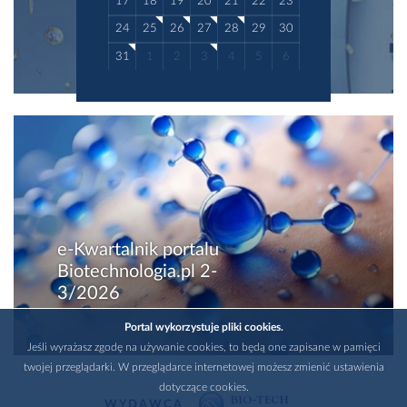
17
18
19
20
21
22
23
24
25
26
27
28
29
30
31
1
2
3
4
5
6
e-Kwartalnik portalu
Biotechnologia.pl 2-
3/2026
Portal wykorzystuje pliki cookies.
Jeśli wyrażasz zgodę na używanie cookies, to będą one zapisane w pamięci
twojej przeglądarki. W przeglądarce internetowej możesz zmienić ustawienia
dotyczące cookies.
WYDAWCA