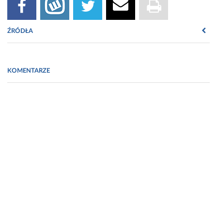
ŹRÓDŁA
Annals of Internal Medicine
2014;161(6):400-407 doi:10.7326/M13-2942
KOMENTARZE
th
European Journal of Internal Medicine
2014; 6
September
doi:10.1016/j.ejim.2014.08.002