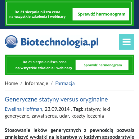
Home
Informacje
Farmacja
Generyczne statyny versus oryginalne
Ewelina Hoffman
, 23.09.2014
,
Tagi:
statyny
,
leki
generyczne
,
zawał serca
,
udar
,
koszty leczenia
Stosowanie leków generycznych z pewnością pozwala
zmniejszyć wydatki na lekarstwa w każdym gospodarstwie