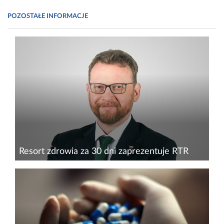
POZOSTAŁE INFORMACJE
Resort zdrowia za 30 dni zaprezentuje RTR
Z satysfakcją przyjmujemy zapowiedź Ministra
Zdrowia Łukasza Szumowskiego, który
zadeklarował w wywiadzie dla portalu
www.politykazdrowotna.com, że w ciągu 30 dni
powinna się rozstrzygnąć forma...