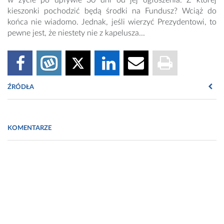
w życie po upływie 30 dni od jej ogłoszenia. Z której
kieszonki pochodzić będą środki na Fundusz? Wciąż do
końca nie wiadomo. Jednak, jeśli wierzyć Prezydentowi, to
pewne jest, że niestety nie z kapelusza...
ŹRÓDŁA
cowzdrowiu.pl
KOMENTARZE
prawo.pl
prezydent.pl
nil.org.pl
wiadomosci.dziennik.pl
businessinsinder.com