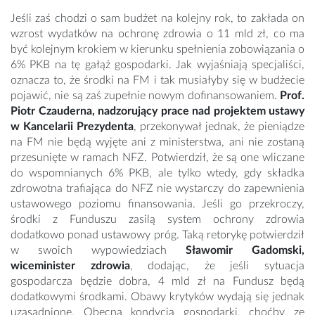
Jeśli zaś chodzi o sam budżet na kolejny rok, to zakłada on
wzrost wydatków na ochronę zdrowia o 11 mld zł, co ma
być kolejnym krokiem w kierunku spełnienia zobowiązania o
6% PKB na tę gałąź gospodarki. Jak wyjaśniają specjaliści,
oznacza to, że środki na FM i tak musiałyby się w budżecie
pojawić, nie są zaś zupełnie nowym dofinansowaniem.
Prof.
Piotr Czauderna, nadzorujący prace nad projektem ustawy
w Kancelarii Prezydenta
, przekonywał jednak, że pieniądze
na FM nie będą wyjęte ani z ministerstwa, ani nie zostaną
przesunięte w ramach NFZ. Potwierdził, że są one wliczane
do wspomnianych 6% PKB, ale tylko wtedy, gdy składka
zdrowotna trafiająca do NFZ nie wystarczy do zapewnienia
ustawowego poziomu finansowania. Jeśli go przekroczy,
środki z Funduszu zasilą system ochrony zdrowia
dodatkowo ponad ustawowy próg. Taką retorykę potwierdził
w swoich wypowiedziach
Sławomir Gadomski,
wiceminister zdrowia
, dodając, że jeśli sytuacja
gospodarcza będzie dobra, 4 mld zł na Fundusz będą
dodatkowymi środkami. Obawy krytyków wydają się jednak
uzasadnione. Obecna kondycja gospodarki, choćby ze