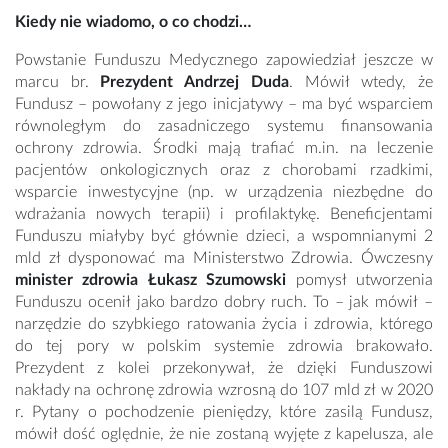
Kiedy nie wiadomo, o co chodzi…
Powstanie Funduszu Medycznego zapowiedział jeszcze w
marcu br.
Prezydent Andrzej Duda
. Mówił wtedy, że
Fundusz – powołany z jego inicjatywy – ma być wsparciem
równoległym do zasadniczego systemu finansowania
ochrony zdrowia. Środki mają trafiać m.in. na leczenie
pacjentów onkologicznych oraz z chorobami rzadkimi,
wsparcie inwestycyjne (np. w urządzenia niezbędne do
wdrażania nowych terapii) i profilaktykę. Beneficjentami
Funduszu miałyby być głównie dzieci, a wspomnianymi 2
mld zł dysponować ma Ministerstwo Zdrowia. Ówczesny
minister zdrowia Łukasz Szumowski
pomysł utworzenia
Funduszu ocenił jako bardzo dobry ruch. To – jak mówił –
narzędzie do szybkiego ratowania życia i zdrowia, którego
do tej pory w polskim systemie zdrowia brakowało.
Prezydent z kolei przekonywał, że dzięki Funduszowi
nakłady na ochronę zdrowia wzrosną do 107 mld zł w 2020
r. Pytany o pochodzenie pieniędzy, które zasilą Fundusz,
mówił dość oględnie, że nie zostaną wyjęte z kapelusza, ale