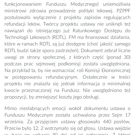
funkcjonowaniem Funduszu Medycznego) uniemożliwia
ministrowi zdrowia prowadzenie polityki lekowej. PZPPF
postulowało wyłączenie z projektu zapisów regulujących
refundacji leków. Twórcy projektu ustawy nie uniknęli też
nawiązań do istniejącego już Ratunkowego Dostępu do
Technologii Lekowych (RDTL). FM ma finansować działania,
które w ramach RDTL są już dostępne (choć jakość samego
RDTL budzi także sporo zastrzeżeń). Dokument zebrał liczne
uwagi ze strony społecznej, z których część (ponad 30)
podczas prac sejmowej podkomisji została uwzględniona.
Na przykład ta, by nie wzmacniać roli Komisji Ekonomicznej
w postępowaniu refundacyjnym. Ostatecznie w treści
projektu nie znalazła się jednak informacja o minimalnej
kwocie przeznaczonej na Fundusz. Nie uwzględniono też
propozycji, by zmniejszyć koszty jego obsługi.
Mimo niesłabnących emocji wokół dokumentu ustawa o
Funduszu Medycznym została uchwalona przez Sejm 17
września. Za przyjęciem ustawy głosowało 440 posłów.
Przeciw było 12. 2 wstrzymało się od głosu. Ustawa wejdzie