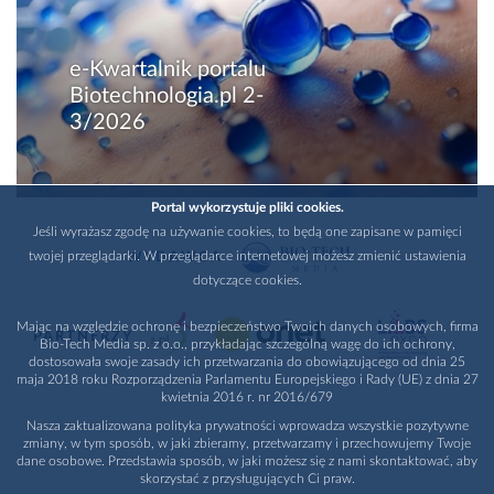
e-Kwartalnik portalu
Biotechnologia.pl 2-
3/2026
Portal wykorzystuje pliki cookies.
Jeśli wyrażasz zgodę na używanie cookies, to będą one zapisane w pamięci
twojej przeglądarki. W przeglądarce internetowej możesz zmienić ustawienia
WYDAWCA
dotyczące cookies.
Mając na względzie ochronę i bezpieczeństwo Twoich danych osobowych, firma
PARTNERZY
Bio-Tech Media sp. z o.o., przykładając szczególną wagę do ich ochrony,
dostosowała swoje zasady ich przetwarzania do obowiązującego od dnia 25
maja 2018 roku Rozporządzenia Parlamentu Europejskiego i Rady (UE) z dnia 27
kwietnia 2016 r. nr 2016/679
Nasza zaktualizowana polityka prywatności wprowadza wszystkie pozytywne
zmiany, w tym sposób, w jaki zbieramy, przetwarzamy i przechowujemy Twoje
dane osobowe. Przedstawia sposób, w jaki możesz się z nami skontaktować, aby
skorzystać z przysługujących Ci praw.