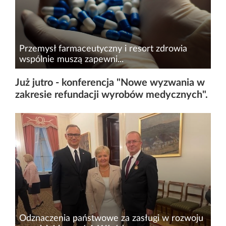
Przemysł farmaceutyczny i resort zdrowia
wspólnie muszą zapewni...
Ministerstwo Zdrowia wspólnie z krajowymi
Już jutro - konferencja "Nowe wyzwania w
producentami leków pracuje nad
zakresie refundacji wyrobów medycznych".
zabezpieczeniem dostępu polskich pacjentów
do niezbędnych leków. Sektor farmaceutyczny
zobowiązał się do priorytetowego...
Odznaczenia państwowe za zasługi w rozwoju