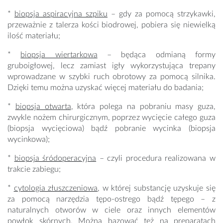
*
biopsja aspiracyjna szpiku
– gdy za pomocą strzykawki,
przeważnie z talerza kości biodrowej, pobiera się niewielką
ilość materiału;
*
biopsja wiertarkowa
– będąca odmianą formy
gruboigłowej, lecz zamiast igły wykorzystująca trepany
wprowadzane w szybki ruch obrotowy za pomocą silnika.
Dzięki temu można uzyskać więcej materiału do badania;
*
biopsja otwarta
, która polega na pobraniu masy guza,
zwykle nożem chirurgicznym, poprzez wycięcie całego guza
(biopsja wycięciowa) bądź pobranie wycinka (biopsja
wycinkowa);
*
biopsja śródoperacyjna
– czyli procedura realizowana w
trakcie zabiegu;
*
cytologia złuszczeniowa
, w której substancję uzyskuje się
za pomocą narzędzia tępo-ostrego bądź tępego – z
naturalnych otworów w ciele oraz innych elementów
powłok skórnych. Można bazować też na preparatach