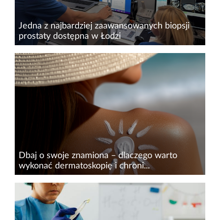
Jedna z najbardziej zaawansowanych biopsji
prostaty dostępna w Łodzi
Od 20 stycznia br. pacjenci z Łodzi i regionu
mogą skorzystać z wysokospecjalistycznej
diagnostyki, która do tej pory była dostępna
jedynie w nielicznych ośrodkach w Polsce.
Centra Medyczne Medyceusz...
Dbaj o swoje znamiona – dlaczego warto
wykonać dermatoskopię i chroni...
Latem chętniej wystawiamy skórę na słońce,
spędzając wolne chwile na świeżym powietrzu.
Warto jednak pamiętać, że ekspozycja na
promieniowanie UV może mieć poważne