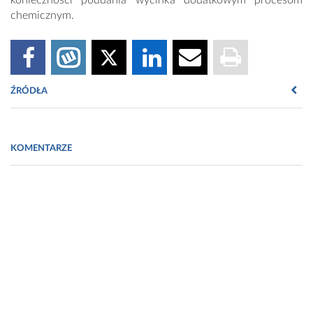
konieczności poddania wycinka dodatkowym procesom
chemicznym.
ŹRÓDŁA
https://www.doz.pl/czytelnia/a13504-
Badanie_histopatologiczne_-_co_to_jest_Jak_odczytywac_wyniki
KOMENTARZE
https://www.medme.pl/artykuly/badanie-histopatologiczne-co-
to-jest-i-jak-interpretowac-wyniki,69034.html
https://www.poradnikzdrowie.pl/zdrowie/niezbednik-
pacjenta/kim-jest-histopatolog-jakie-choroby-pozwala-wykryc-
histopatologia-aa-gxzB-wpYR-1v9z.html
https://kms.cm-uj.krakow.pl/pracownie/histopatologia/
Fot. https://pixabay.com/pl/photos/analizy-biochemia-biolog-
biologia-2030262/