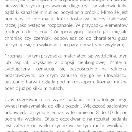
niezwykle szybkie postawienie diagnozy – w zaledwie kilka
bądź kilkanaście minut od pozyskania próbki. Mimo że jest
pomocny, to informacje, które dostarcza, należy traktować
raczej jako wstępne rozpoznanie. W przypadku elementów
trudnych do oceny śródoperacyjnej, takich jak mięsak,
chłoniak czy czerniak, odpowiedź co do charakteru guza
otrzymuje się po wykonaniu preparatów w trybie zwykłym;
*
rozmaz
– w tym przypadku materiałem są: wydzielina, płyn
lub aspirat, uzyskane z biopsji cienkoigłowej. Materiał
cytologiczny rozmazuje się bezpośrednio na szkiełku
podstawowym, po czym zanurza się go w utrwalaczu,
następnie barwi i ogląda pod mikroskopem. Rozmaz można
ocenić już po kilku minutach.
Czas oczekiwania na wynik badania histopatologicznego
wynosi maksymalnie do kilku tygodni. Większość pacjentów
odpowiedź otrzymuje jednak w terminie od 3 do 10 dni od
pobrania wycinka. Długie oczekiwanie na rezultat badania
jest zależne od wielu czynników, w tym może wynikać z