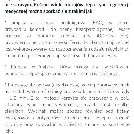
miejscowym. Pośród wielu rodzajów tego typu ingerencji
medycznej można spotkać się z takimi jak:
*
biopsja aspiracyjna cienkoigłowa (BAC)
, w której
przypadku komórki do oceny histopatologicznej lekarz
pobiera za pomocą cienkiej igły (0,4-0,6 mm),
przytwierdzonej do strzykawki. Ten rodzaj biopsji najczęściej
jest wykorzystywany do rozpoznawania rodzaju niewielkich
zmian umiejscowionych np. w piersiach bądź tarczycy;
*
biopsja wycinająca
, która polega na całościowym
usunięciu niepokojącej zmiany, np. znamienia skórnego;
*
biopsja gruboigłowa (oligobiopsja)
, gdzie pobrany wycinek
ma kształt walca o średnicy odpowiadającej rozmiarowi igły
– 1,2 mm. Z tej metody korzysta się przeważnie w celu
zdiagnozowania zmian w wątrobie, nerkach, prostacie albo
piersiach. Wycinek można zbadać również pod kątem
występowania antygenów, dzięki czemu lepiej rozpoznać
chorobę oraz sprawdzić wrażliwość zmiany na konkretne
leki;