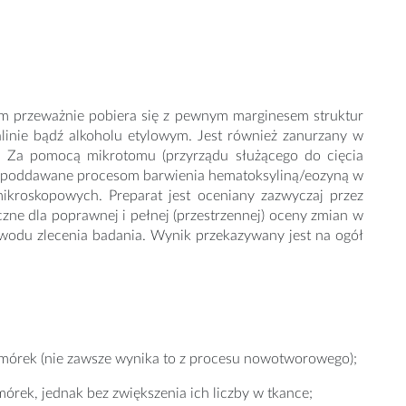
m przeważnie pobiera się z pewnym marginesem struktur
linie bądź alkoholu etylowym. Jest również zanurzany w
. Za pomocą mikrotomu (przyrządu służącego do cięcia
e są poddawane procesom barwienia hematoksyliną/eozyną w
ikroskopowych. Preparat jest oceniany zazwyczaj przez
zne dla poprawnej i pełnej (przestrzennej) oceny zmian w
wodu zlecenia badania. Wynik przekazywany jest na ogół
komórek (nie zawsze wynika to z procesu nowotworowego);
rek, jednak bez zwiększenia ich liczby w tkance;