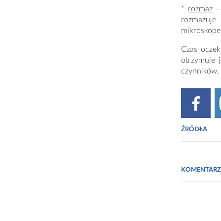
*
rozmaz
– 
rozmazuje 
mikroskope
Czas oczek
otrzymuje 
czynników,
ŹRÓDŁA
https://www
KOMENTARZ
https://www.
https://www.
wpYR-1v9z.