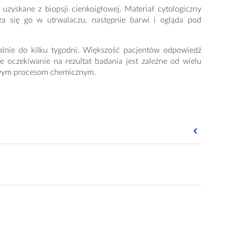
uzyskane z biopsji cienkoigłowej. Materiał cytologiczny
a się go w utrwalaczu, następnie barwi i ogląda pod
lnie do kilku tygodni. Większość pacjentów odpowiedź
 oczekiwanie na rezultat badania jest zależne od wielu
owym procesom chemicznym.
k_odczytywac_wyniki
retowac-wyniki,69034.html
g-jakie-choroby-pozwala-wykryc-histopatologia-aa-gxzB-