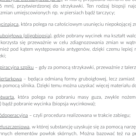
0,6 mm), przytwierdzonej do strzykawki. Ten rodzaj biopsji na
 zmian umiejscowionych np. w piersiach bądź tarczycy;
ycinająca
, która polega na całościowym usunięciu niepokojącej z
ruboigłowa (oligobiopsja)
, gdzie pobrany wycinek ma kształt wal
 korzysta się przeważnie w celu zdiagnozowania zmian w wątr
nież pod kątem występowania antygenów, dzięki czemu lepiej 
ki;
piracyjna szpiku
– gdy za pomocą strzykawki, przeważnie z talerza
iertarkowa
– będąca odmianą formy gruboigłowej, lecz zamiast
 pomocą silnika. Dzięki temu można uzyskać więcej materiału d
otwarta
, która polega na pobraniu masy guza, zwykle nożem 
 bądź pobranie wycinka (biopsja wycinkowa);
ródoperacyjna
– czyli procedura realizowana w trakcie zabiegu;
 złuszczeniowa
, w której substancję uzyskuje się za pomocą narz
 innych elementów powłok skórnych. Można bazować też na pr