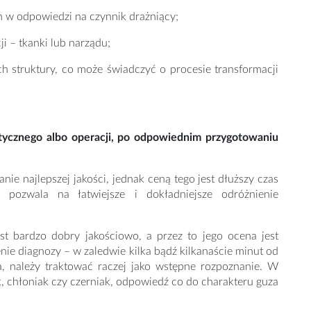
ch w odpowiedzi na czynnik drażniący;
ji – tkanki lub narządu;
ch struktury, co może świadczyć o procesie transformacji
tycznego albo operacji, po odpowiednim przygotowaniu
e najlepszej jakości, jednak ceną tego jest dłuższy czas
 pozwala na łatwiejsze i dokładniejsze odróżnienie
 bardzo dobry jakościowo, a przez to jego ocena jest
nie diagnozy – w zaledwie kilka bądź kilkanaście minut od
a, należy traktować raczej jako wstępne rozpoznanie. W
, chłoniak czy czerniak, odpowiedź co do charakteru guza