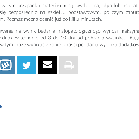
w tym przypadku materiałem są: wydzielina, płyn lub aspirat, 
się bezpośrednio na szkiełku podstawowym, po czym zanurz
m. Rozmaz można ocenić już po kilku minutach.
iwania na wynik badania histopatologicznego wynosi maksyma
jednak w terminie od 3 do 10 dni od pobrania wycinka. Długie
 w tym może wynikać z konieczności poddania wycinka dodatk
.doz.pl/czytelnia/a13504-Badanie_histopatologiczne_-_co_to_jest_Ja
E
medme.pl/artykuly/badanie-histopatologiczne-co-to-jest-i-jak-interp
poradnikzdrowie.pl/zdrowie/niezbednik-pacjenta/kim-jest-histopatolo
html