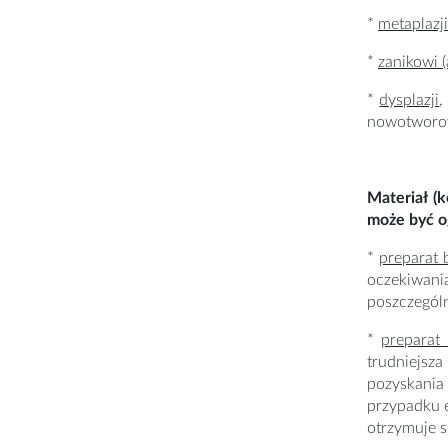
*
metaplazji
*
zanikowi (a
*
dysplazji
,
nowotworo
Materiał (
może być o
*
preparat 
oczekiwani
poszczegól
*
preparat
trudniejsza
pozyskania
przypadku e
otrzymuje 