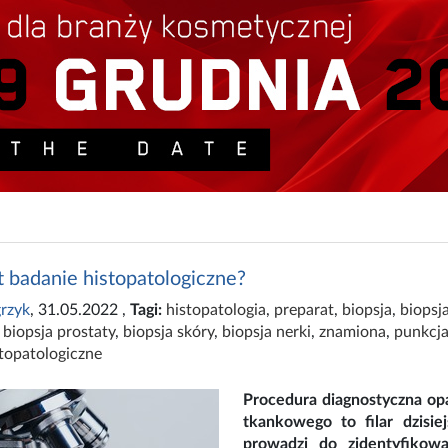
t badanie histopatologiczne?
rzyk
, 31.05.2022
,
Tagi:
histopatologia
,
preparat
,
biopsja
,
biopsj
,
biopsja prostaty
,
biopsja skóry
,
biopsja nerki
,
znamiona
,
punkcj
topatologiczne
Procedura diagnostyczna op
tkankowego to filar dzisie
prowadzi do zidentyfikow