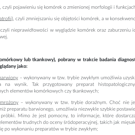
, czyli pojawieniu się komórek o zmienionej morfologii i funkcja
trofii)
, czyli zmniejszaniu się objętości komórek, a w konsekwenc
 czyli nieprawidłowości w wyglądzie komórek oraz zaburzeniu i
wej.
komórkowy lub tkankowy), pobrany w trakcie badania diagnos
glądany jako:
barwiony
– wykonywany w tzw. trybie zwykłym umożliwia uzyskani
a na wynik. Tak przygotowany preparat histopatologiczny
nych elementów komórkowych czy tkankowych;
 mrożony
– wykonywany w tzw. trybie doraźnym. Choć nie jest
 niż preparatu barwionego, umożliwia niezwykle szybkie postawie
 próbki. Mimo że jest pomocny, to informacje, które dostarcz
lementów trudnych do oceny śródoperacyjnej, takich jak mięsak
się po wykonaniu preparatów w trybie zwykłym;