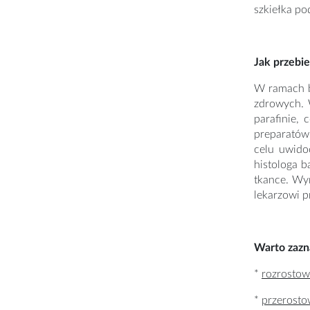
szkiełka po
Jak przebie
W ramach b
zdrowych. 
parafinie,
preparatów 
celu uwido
histologa b
tkance. Wy
lekarzowi 
Warto zazn
*
rozrostowi
*
przerostow