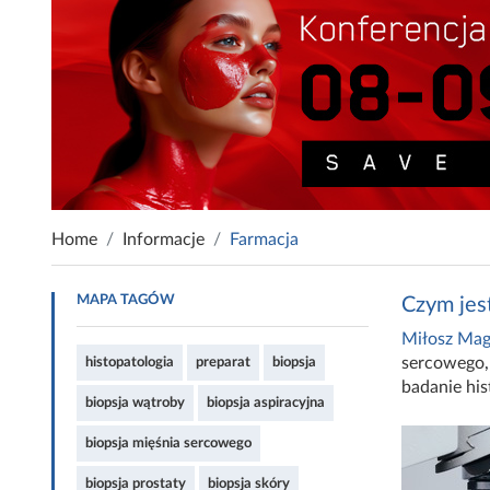
Home
Informacje
Farmacja
MAPA TAGÓW
Czym jes
Miłosz Mag
sercowego
histopatologia
preparat
biopsja
badanie his
biopsja wątroby
biopsja aspiracyjna
biopsja mięśnia sercowego
biopsja prostaty
biopsja skóry