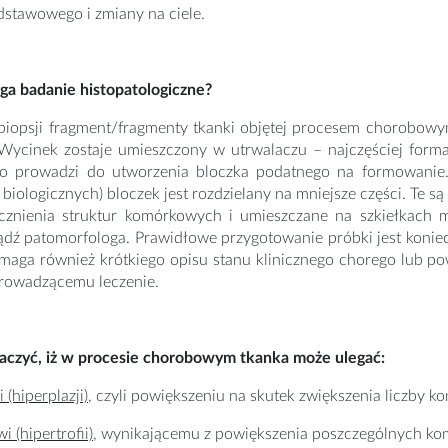
dstawowego i zmiany na ciele.
ga badanie histopatologiczne?
iopsji fragment/fragmenty tkanki objętej procesem chorobowy
Wycinek zostaje umieszczony w utrwalaczu – najczęściej forma
 co prowadzi do utworzenia bloczka podatnego na formowanie
biologicznych) bloczek jest rozdzielany na mniejsze części. T
cznienia struktur komórkowych i umieszczane na szkiełkach m
ądź patomorfologa. Prawidłowe przygotowanie próbki jest koniec
maga również krótkiego opisu stanu klinicznego chorego lub po
prowadzącemu leczenie.
aczyć, iż w procesie chorobowym tkanka może ulegać:
 (hiperplazji)
, czyli powiększeniu na skutek zwiększenia liczby 
i (hipertrofii)
, wynikającemu z powiększenia poszczególnych komó