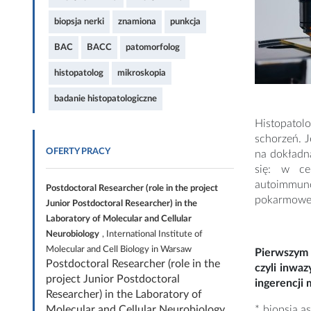
biopsja nerki
znamiona
punkcja
BAC
BACC
patomorfolog
histopatolog
mikroskopia
badanie histopatologiczne
Histopatol
schorzeń. 
OFERTY PRACY
na dokładn
się: w ce
autoimmun
Postdoctoral Researcher (role in the project
pokarmowego
Junior Postdoctoral Researcher) in the
Laboratory of Molecular and Cellular
Neurobiology
, International Institute of
Molecular and Cell Biology in Warsaw
Pierwszym 
Postdoctoral Researcher (role in the
czyli inwa
project Junior Postdoctoral
ingerencji 
Researcher) in the Laboratory of
Molecular and Cellular Neurobiology
*
biopsja a