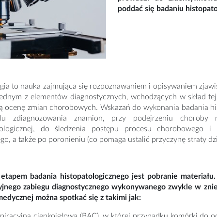
poddać się badaniu histopat
ogia to nauka zajmująca się rozpoznawaniem i opisywaniem zjaw
Jednym z elementów diagnostycznych, wchodzących w skład tej d
ą ocenę zmian chorobowych. Wskazań do wykonania badania histo
lu zdiagnozowania znamion, przy podejrzeniu choroby n
ologicznej, do śledzenia postępu procesu chorobowego i 
, a także po poronieniu (co pomaga ustalić przyczynę straty dzi
etapem badania histopatologicznego jest pobranie materiału. R
zyjnego zabiegu diagnostycznego wykonywanego zwykle w znie
medycznej można spotkać się z takimi jak:
spiracyjna cienkoigłowa (BAC)
, w której przypadku komórki do oc