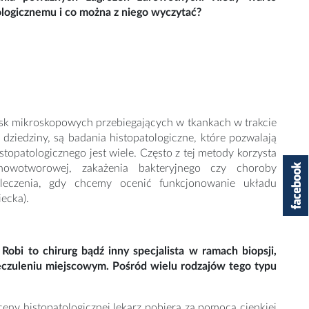
ologicznemu i co można z niego wyczytać?
isk mikroskopowych przebiegających w tkankach w trakcie
ziedziny, są badania histopatologiczne, które pozwalają
patologicznego jest wiele. Często z tej metody korzysta
owotworowej, zakażenia bakteryjnego czy choroby
leczenia, gdy chcemy ocenić funkcjonowanie układu
ecka).
obi to chirurg bądź inny specjalista w ramach biopsji,
czuleniu miejscowym. Pośród wielu rodzajów tego typu
eny histopatologicznej lekarz pobiera za pomocą cienkiej