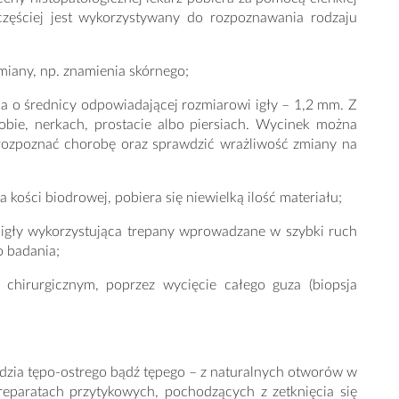
jczęściej jest wykorzystywany do rozpoznawania rodzaju
miany, np. znamienia skórnego;
ca o średnicy odpowiadającej rozmiarowi igły – 1,2 mm. Z
obie, nerkach, prostacie albo piersiach. Wycinek można
rozpoznać chorobę oraz sprawdzić wrażliwość zmiany na
 kości biodrowej, pobiera się niewielką ilość materiału;
 igły wykorzystująca trepany wprowadzane w szybki ruch
o badania;
chirurgicznym, poprzez wycięcie całego guza (biopsja
ędzia tępo-ostrego bądź tępego – z naturalnych otworów w
eparatach przytykowych, pochodzących z zetknięcia się