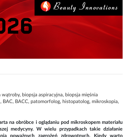
a wątroby
,
biopsja aspiracyjna
,
biopsja mięśnia
a
,
BAC
,
BACC
,
patomorfolog
,
histopatolog
,
mikroskopia
,
arta na obróbce i oglądaniu pod mikroskopem materiału
jszej medycyny. W wielu przypadkach takie działanie
ania poważnych zagrożeń zdrowotnych. Kiedy warto