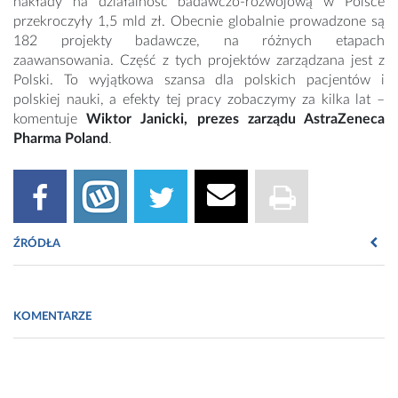
nakłady na działalność badawczo-rozwojową w Polsce
przekroczyły 1,5 mld zł. Obecnie globalnie prowadzone są
182 projekty badawcze, na różnych etapach
zaawansowania. Część z tych projektów zarządzana jest z
Polski. To wyjątkowa szansa dla polskich pacjentów i
polskiej nauki, a efekty tej pracy zobaczymy za kilka lat –
komentuje
Wiktor Janicki, prezes zarządu AstraZeneca
Pharma Poland
.
ŹRÓDŁA
Fot. https://pixabay.com/pl/photos/medycyna-tabletki-leki-
zdrowie-1572978/
KOMENTARZE