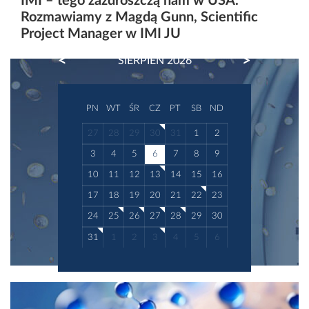
IMI – tego zazdroszczą nam w USA.
Rozmawiamy z Magdą Gunn, Scientific
Project Manager w IMI JU
PREVIOUS
NEXT
SIERPIEŃ 2026
PN
WT
ŚR
CZ
PT
SB
ND
27
28
29
30
31
1
2
3
4
5
6
7
8
9
10
11
12
13
14
15
16
17
18
19
20
21
22
23
24
25
26
27
28
29
30
31
1
2
3
4
5
6