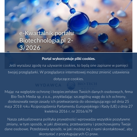
e-Kwartalnik portalu
Biotechnologia.pl 2-
3/2026
Portal wykorzystuje pliki cookies.
Jeśli wyrażasz zgodę na używanie cookies, to będą one zapisane w pamięci
twojej przeglądarki. W przeglądarce internetowej możesz zmienić ustawienia
dotyczące cookies.
WYDAWCA
Mając na względzie ochronę i bezpieczeństwo Twoich danych osobowych, firma
Bio-Tech Media sp. z o.o., przykładając szczególną wagę do ich ochrony,
dostosowała swoje zasady ich przetwarzania do obowiązującego od dnia 25
maja 2018 roku Rozporządzenia Parlamentu Europejskiego i Rady (UE) z dnia 27
PARTNERZY
kwietnia 2016 r. nr 2016/679
Nasza zaktualizowana polityka prywatności wprowadza wszystkie pozytywne
zmiany, w tym sposób, w jaki zbieramy, przetwarzamy i przechowujemy Twoje
dane osobowe. Przedstawia sposób, w jaki możesz się z nami skontaktować, aby
skorzystać z przysługujących Ci praw.