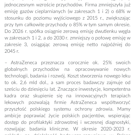
jednoczesnym wzroście przychodów. Firma zmniejszyła już
emisję gazów cieplarnianych (w zakresach 1 i 2) o 68% w
stosunku do poziomu wyjściowego z 2015 r., zwiększając
przy tym całkowite przychody o 85% w tym samym okresie.
Do 2026 r. spółka osiągnie zerową emisję dwutlenku węgla
w zakresach 1 i 2, a do 2030 r. zmniejszy o połowę emisję w
zakresie 3, osiągając zerową emisję netto najpóźniej do
2045 r.
– AstraZeneca przeznacza corocznie ok. 25% swoich
globalnych przychodów na opracowywanie nowych
technologii, badania i rozwój. Koszt stworzenia nowego leku
to ok. 2,6 mld dol., a sam proces badawczy zajmuje od
sześciu do dziesięciu lat. Znaczące inwestycje, kompetentna
kadra oraz skupienie się na innowacyjnych terapiach
lekowych pozwalają firmie AstraZeneca współtworzyć
przyszłość polskiego systemu ochrony zdrowia. Mamy
ambicje poprawiać życie polskich pacjentów, wspierając
dostęp do profilaktyki zdrowotnej i wczesnej diagnostyki,
rozwijając badania kliniczne. W okresie 2020-2023 r.