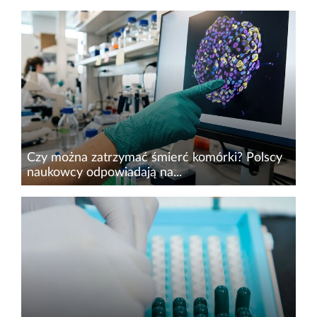
Zaburzenia mikrobioty jelitowej mogą wiązać się
z wieloma problemami zdrowotnymi. Jej skład
ma znaczenie dla układu odpornościowego,
metabolizmu, a nawet zdrowia psychicznego.
Naukowcy przypominaj...
Czy można zatrzymać śmierć komórki? Polscy
naukowcy odpowiadają na...
Naukowcy Politechniki Wrocławskiej (PWr) i
Genentech,&nbsp;jednej z wiodących firm
biotechnologicznych na świecie, znaleźli sposób
na zatrzymanie rozpadu umierającej komórki.
Wykorzystali pory...