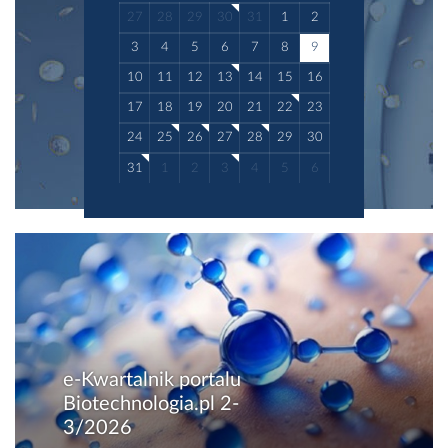
skórnej oraz...
27
28
29
30
31
1
2
3
4
5
6
7
8
9
10
11
12
13
14
15
16
17
18
19
20
21
22
23
24
25
26
27
28
29
30
31
1
2
3
4
5
6
e-Kwartalnik portalu
Biotechnologia.pl 2-
3/2026