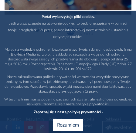
Portal wykorzystuje pliki cookies.
Jeśli wyrażasz zgodę na używanie cookies, to będą one zapisane w pamięci
twojej przeglądarki. W przeglądarce internetowej możesz zmienić ustawienia
WYDAWCA
dotyczące cookies.
Mając na względzie ochronę i bezpieczeństwo Twoich danych osobowych, firma
PARTNERZY
Bio-Tech Media sp. z o.o., przykładając szczególną wagę do ich ochrony,
dostosowała swoje zasady ich przetwarzania do obowiązującego od dnia 25
maja 2018 roku Rozporządzenia Parlamentu Europejskiego i Rady (UE) z dnia 27
kwietnia 2016 r. nr 2016/679
Nasza zaktualizowana polityka prywatności wprowadza wszystkie pozytywne
zmiany, w tym sposób, w jaki zbieramy, przetwarzamy i przechowujemy Twoje
dane osobowe. Przedstawia sposób, w jaki możesz się z nami skontaktować, aby
skorzystać z przysługujących Ci praw.
W tej chwili nie musisz podejmować żadnych działań, ale jeśli chcesz dowiedzieć
się więcej, zapoznaj się z naszą polityką prywatności.
Zapoznaj się z naszą polityką prywatności ›
Kontakt
Regulamin
Polityka
Polityka
Reklama i
Rozumiem
prywatności
jakości
promocja
Newsletter