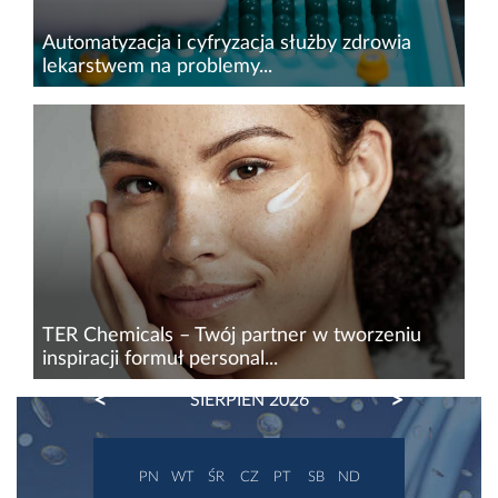
Automatyzacja i cyfryzacja służby zdrowia
lekarstwem na problemy...
System ochrony zdrowia mierzy się z
podwójnym wyzwaniem&nbsp;– starzejącym
się społeczeństwem i rosnącą liczbą pacjentów,
przy jednoczesnych brakach kadrowych. W tych
warunkach optymalizacja pracy...
TER Chemicals – Twój partner w tworzeniu
inspiracji formuł personal...
PREVIOUS
NEXT
SIERPIEŃ 2026
K-beauty, clean beauty, compliance friendly
nadal wyznaczają globalne trendy w pielęgnacji,
koncentrując się na widocznych efektach,
PN
WT
ŚR
CZ
PT
SB
ND
zaawansowanych teksturach, pielęgnacji bariery