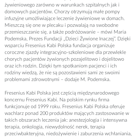
żywieniowego zarówno w warunkach szpitalnych jak i
domowych pacjentów. Chorzy otrzymują małe pompy
infuzyjne umożliwiające leczenie żywieniowe w domach.
Mieszczą się one w plecaku i pozwalają na swobodne
przemieszczanie się, a także podróżowanie – mówi Maria
Podemska, Prezes Fundacji „Dzieci Żywione Inaczej”. Dzięki
wsparciu Fresenius Kabi Polska fundacja organizuje
coroczne zjazdy integracyjno-szkoleniowe dla przewlekle
chorych pacjentów żywionych pozajelitowo i dojelitowo
oraz ich rodzin. Dzięki tym spotkaniom pacjenci i ich
rodziny wiedzą, że nie są pozostawieni sami ze swoimi
problemami zdrowotnymi – dodaje M. Podemska.
Fresenius Kabi Polska jest częścią międzynarodowego
koncernu Fresenius Kabi. Na polskim rynku firma
funkcjonuje od 1999 roku. Fresenius Kabi Polska oferuje
wachlarz ponad 200 produktów mających zastosowanie w
takich obszarach leczenia jak: anestezjologia i intensywna
terapia, onkologia, niewydolność nerek, terapia
przeciwbakteryjna, niedożywienie i zaburzenia wchłaniania,