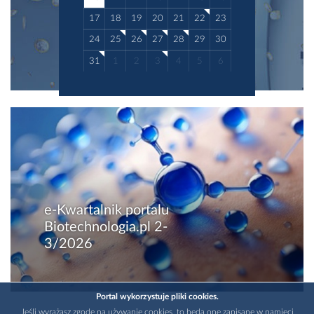
17
18
19
20
21
22
23
24
25
26
27
28
29
30
31
1
2
3
4
5
6
e-Kwartalnik portalu
Biotechnologia.pl 2-
3/2026
Portal wykorzystuje pliki cookies.
Jeśli wyrażasz zgodę na używanie cookies, to będą one zapisane w pamięci