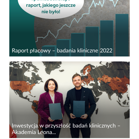
przygotowanego przez platformę z ofertami
pracy Pharma Jobs. W...
Raport płacowy – badania kliniczne 2022
Kariera w Farmacji wspólnie z nowym portalem
Pharma jobs&nbsp;tworzy raport wynagrodzeń
z sektora badań klinicznych. Raport ten, oprócz
szczegółowych statystyk na temat zarobków na
poszczególnych...
Inwestycja w przyszłość badań klinicznych –
Akademia Leona...