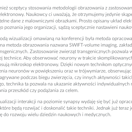
wnież sceptycy stosowania metodologii obrazowania z zastosowa
lektronowy. Naukowcy ci uważają, że otrzymujemy jedynie skąp
ytelne dane z malowniczymi obrazkami. Prosto opisany układ elek
 poznania jego organizacji, sądzą sceptycznie nastawieni nauk
odą wizualizacji omawianą na konferencji była metoda opracowa
na metoda obrazowania nazwana SWIFT-volume imaging, zakła
ansgenicznych. Zastosowanie zwierząt transgenicznych pozwala 
j technice. Aby obserwować neurony w trakcie skomplikowanyc
stosują mikroskop elektronowy. Dzięki nowym technikom optycz
enia neuronów w powiększeniu oraz w trójwymiarze, obserwując
grywane podczas biegu zwierzęcia, czy innych aktywności takic
, technika ta pozwala na ukazanie aktywności indywidualnych n
ania przeszkód czy podążania za celem.
alizacji interakcji na poziomie synapsy wydaję się być już opr
 które będą rozwijać i doskonalić takie techniki. Jednak już ter
ię do rozwoju wielu dziedzin naukowych i medycznych.