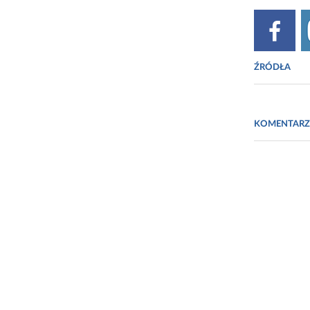
ŹRÓDŁA
E. Underwoo
917-918
KOMENTARZ
http://cbs.