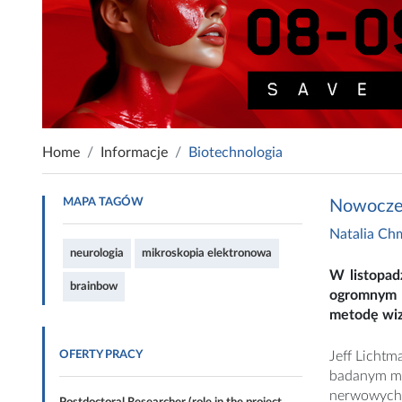
Home
Informacje
Biotechnologia
MAPA TAGÓW
Nowoczes
Natalia Ch
neurologia
mikroskopia elektronowa
W listopad
brainbow
ogromnym z
metodę wiz
OFERTY PRACY
Jeff Lichtm
badanym mó
nerwowych,
Postdoctoral Researcher (role in the project