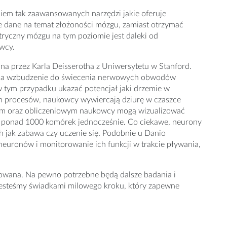
niem tak zaawansowanych narzędzi jakie oferuje
e dane na temat złożoności mózgu, zamiast otrzymać
tryczny mózgu na tym poziomie jest daleki od
owcy.
na przez Karla Deisserotha z Uniwersytetu w Stanford.
da wzbudzenie do świecenia nerwowych obwodów
w tym przypadku ukazać potencjał jaki drzemie w
h procesów, naukowcy wywiercają dziurę w czaszce
nym oraz obliczeniowym naukowcy mogą wizualizować
 ponad 1000 komórek jednocześnie. Co ciekawe, neurony
h jak zabawa czy uczenie się. Podobnie u Danio
euronów i monitorowanie ich funkcji w trakcie pływania,
acowana. Na pewno potrzebne będą dalsze badania i
az jesteśmy świadkami milowego kroku, który zapewne