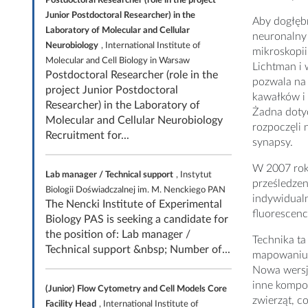
Junior Postdoctoral Researcher) in the
Aby dogłęb
Laboratory of Molecular and Cellular
neuronalny
Neurobiology
, International Institute of
mikroskopii
Molecular and Cell Biology in Warsaw
Lichtman i 
Postdoctoral Researcher (role in the
pozwala na 
project Junior Postdoctoral
kawałków i 
Researcher) in the Laboratory of
Żadna dotyc
Molecular and Cellular Neurobiology
rozpoczęli 
Recruitment for...
synapsy.
W 2007 rok
Lab manager / Technical support
, Instytut
prześledze
Biologii Doświadczalnej im. M. Nenckiego PAN
indywidual
The Nencki Institute of Experimental
fluorescenc
Biology PAS is seeking a candidate for
the position of: Lab manager /
Technika t
Technical support &nbsp; Number of...
mapowaniu 
Nowa wersja
inne kompo
(Junior) Flow Cytometry and Cell Models Core
zwierząt, c
Facility Head
, International Institute of