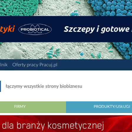
lnik
Oferty pracy Pracuj.pl
łączymy wszystkie strony biobiznesu
FIRMY
PRODUKTY/USŁUGI