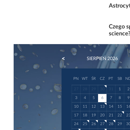
Astrocy
Czego s
science
PREVIOUS
SIERPIEŃ 2026
PN
WT
ŚR
CZ
PT
SB
N
27
28
29
30
31
1
2
3
4
5
6
7
8
9
10
11
12
13
14
15
1
17
18
19
20
21
22
2
24
25
26
27
28
29
3