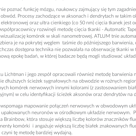
nie poznać funkcję mózgu, naukowcy zajmujący się tym zagadni
 obwód. Procesy zachodzące w aksonach i dendrytach w takim o
 elektronowej oraz ultra cienkiego (co 50 nm) cięcia tkanek jest
współpracownicy rozwinęli metodę cięcia tkanki - Automatic Tap
wizualizację komórek w skali nanometrowej. ATLUM tnie automaty
zbiera je na pokrytej węglem taśmie do późniejszego barwieni
hczas dostępna technika nie pozwalała na obserwację tkanki w tak
nową epokę badań, w której badacze będą mogli studiować układ
u Lichtman i jego zespół opracowali również metodę barwienia 
nie dłuższych ścieżek sygnałowych na obwodzie w rożnych regi
nych komórek nerwowych innymi kolorami (z zastosowaniem bi
yjnym) w celu identyfikacji ścieżek aksonów oraz dendrytów na d
a wspomaga mapowanie połączeń nerwowych w obwodowym układ
upakowanych neuronów w ośrodkowym układzie nerwowym. Pro
 Brainbow, która stosuje większą liczbę kolorów znaczników fl
nenty komórki i angażuje większą liczbę białek znakowanych fl
o czyni tę metodę bardziej wydajną.