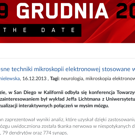
ne techniki mikroskopii elektronowej stosowane 
mielewska
, 16.12.2013
,
Tagi:
neurologia
,
mikroskopia elektrono
zie, w San Diego w Kalifornii odbyła się konferencja Towarz
ainteresowaniem był wykład Jeffa Lichtmana z Uniwersyte
ualizacji interaktywnych połączeń w mysim mózgu.
an zaprezentował wyniki analiz, które uzyskał dzięki zastosow
zgu uwidoczniona została tkanka nerwowa w niespotykanych do
 79 dendrytów oraz 774 synaps.