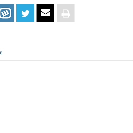
d. New Tools Light Up the Intricacies of the Brain. Neuroscien
E
fas.harvard.edu