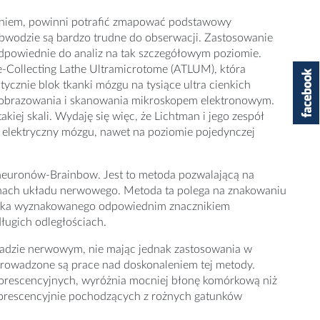
eniem, powinni potrafić zmapować podstawowy
bwodzie są bardzo trudne do obserwacji. Zastosowanie
 odpowiednie do analiz na tak szczegółowym poziomie.
e-Collecting Lathe Ultramicrotome (ATLUM), która
cznie blok tkanki mózgu na tysiące ultra cienkich
a, obrazowania i skanowania mikroskopem elektronowym.
iej skali. Wydaję się więc, że Lichtman i jego zespół
 elektryczny mózgu, nawet na poziomie pojedynczej
neuronów-Brainbow. Jest to metoda pozwalającą na
onach układu nerwowego. Metoda ta polega na znakowaniu
ałka wyznakowanego odpowiednim znacznikiem
ługich odległościach.
zie nerwowym, nie mając jednak zastosowania w
wadzone są prace nad doskonaleniem tej metody.
uorescencyjnych, wyróżnia mocniej błonę komórkową niż
uorescencyjnie pochodzących z rożnych gatunków