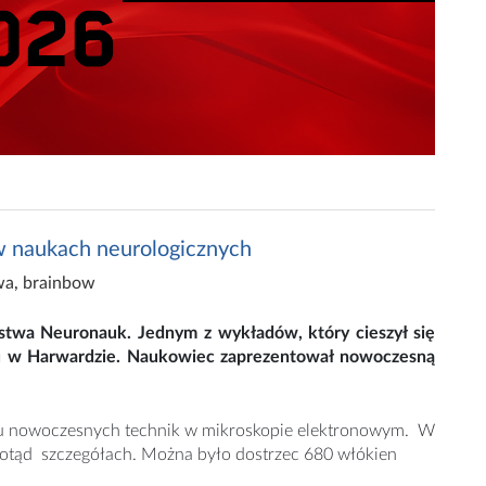
w naukach neurologicznych
wa
,
brainbow
ystwa Neuronauk. Jednym z wykładów, który cieszył się
tu w Harwardzie. Naukowiec zaprezentował nowoczesną
aniu nowoczesnych technik w mikroskopie elektronowym. W
tąd szczegółach. Można było dostrzec 680 włókien