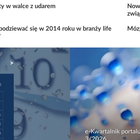
ty w walce z udarem
Nowa
zwią
podziewać się w 2014 roku w branży life
Mózg
?
NEXT
D
6
3
e-Kwartalnik portalu
0
3/2026