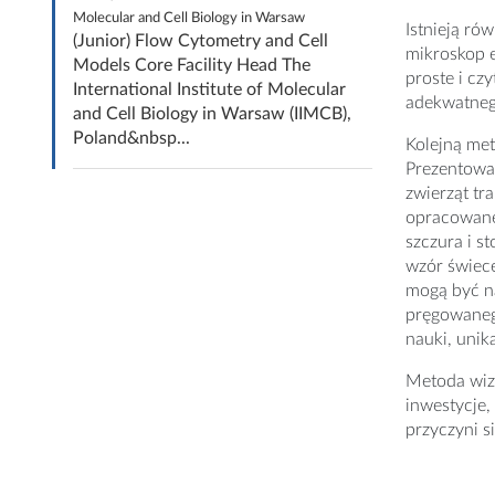
Molecular and Cell Biology in Warsaw
Istnieją ró
(Junior) Flow Cytometry and Cell
mikroskop e
Models Core Facility Head The
proste i cz
International Institute of Molecular
adekwatnego
and Cell Biology in Warsaw (IIMCB),
Poland&nbsp...
Kolejną met
Prezentowa
zwierząt tr
opracowane
szczura i 
wzór świec
mogą być na
pręgowanego
nauki, unik
Metoda wizu
inwestycje,
przyczyni s