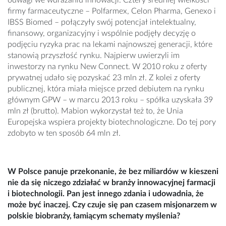
odwagi we wdrażaniu innowacji. Cztery średniej wielkości
firmy farmaceutyczne – Polfarmex, Celon Pharma, Genexo i
IBSS Biomed – połączyły swój potencjał intelektualny,
finansowy, organizacyjny i wspólnie podjęły decyzję o
podjęciu ryzyka prac na lekami najnowszej generacji, które
stanowią przyszłość rynku. Najpierw uwierzyli im
inwestorzy na rynku New Connect. W 2010 roku z oferty
prywatnej udało się pozyskać 23 mln zł. Z kolei z oferty
publicznej, która miała miejsce przed debiutem na rynku
głównym GPW – w marcu 2013 roku – spółka uzyskała 39
mln zł (brutto). Mabion wykorzystał też to, że Unia
Europejska wspiera projekty biotechnologiczne. Do tej pory
zdobyto w ten sposób 64 mln zł.
W Polsce panuje przekonanie, że bez miliardów w kieszeni
nie da się niczego zdziałać w branży innowacyjnej farmacji
i biotechnologii. Pan jest innego zdania i udowadnia, że
może być inaczej. Czy czuje się pan czasem misjonarzem w
polskie biobranży, łamiącym schematy myślenia?