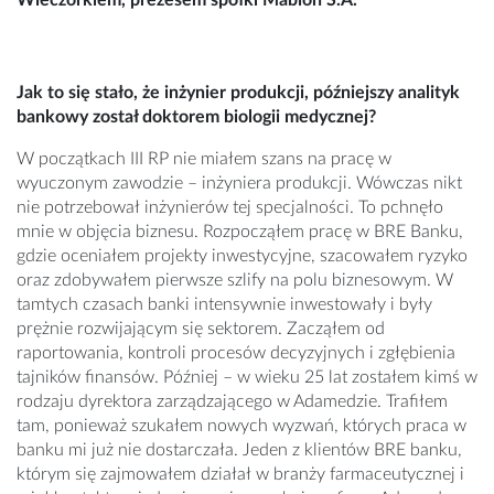
Wieczorkiem, prezesem spółki Mabion S.A.
Jak to się stało, że inżynier produkcji, późniejszy analityk
bankowy został doktorem biologii medycznej?
W początkach III RP nie miałem szans na pracę w
wyuczonym zawodzie – inżyniera produkcji. Wówczas nikt
nie potrzebował inżynierów tej specjalności. To pchnęło
mnie w objęcia biznesu. Rozpocząłem pracę w BRE Banku,
gdzie oceniałem projekty inwestycyjne, szacowałem ryzyko
oraz zdobywałem pierwsze szlify na polu biznesowym. W
tamtych czasach banki intensywnie inwestowały i były
prężnie rozwijającym się sektorem. Zacząłem od
raportowania, kontroli procesów decyzyjnych i zgłębienia
tajników finansów. Później – w wieku 25 lat zostałem kimś w
rodzaju dyrektora zarządzającego w Adamedzie. Trafiłem
tam, ponieważ szukałem nowych wyzwań, których praca w
banku mi już nie dostarczała. Jeden z klientów BRE banku,
którym się zajmowałem działał w branży farmaceutycznej i