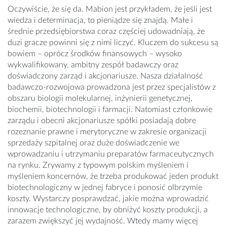
Oczywiście, że się da. Mabion jest przykładem, że jeśli jest
wiedza i determinacja, to pieniądze się znajdą. Małe i
średnie przedsiębiorstwa coraz częściej udowadniają, że
duzi gracze powinni się z nimi liczyć. Kluczem do sukcesu są
bowiem – oprócz środków finansowych – wysoko
wykwalifikowany, ambitny zespół badawczy oraz
doświadczony zarząd i akcjonariusze. Nasza działalność
badawczo-rozwojowa prowadzona jest przez specjalistów z
obszaru biologii molekularnej, inżynierii genetycznej,
biochemii, biotechnologii i farmacji. Natomiast członkowie
zarządu i obecni akcjonariusze spółki posiadają dobre
rozeznanie prawne i merytoryczne w zakresie organizacji
sprzedaży szpitalnej oraz duże doświadczenie we
wprowadzaniu i utrzymaniu preparatów farmaceutycznych
na rynku. Zrywamy z typowym polskim myśleniem i
myśleniem koncernów, że trzeba produkować jeden produkt
biotechnologiczny w jednej fabryce i ponosić olbrzymie
koszty. Wystarczy posprawdzać, jakie można wprowadzić
innowacje technologiczne, by obniżyć koszty produkcji, a
zarazem zwiększyć jej wydajność. Wtedy mamy więcej