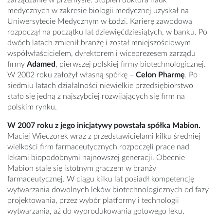
zarządzanie w przemyśle. Stopień doktora nauk
medycznych w zakresie biologii medycznej uzyskał na
Uniwersytecie Medycznym w Łodzi. Karierę zawodową
rozpoczął na początku lat dziewięćdziesiątych, w banku. Po
dwóch latach zmienił branżę i został mniejszościowym
współwłaścicielem, dyrektorem i wiceprezesem zarządu
firmy
Adamed
, pierwszej polskiej firmy biotechnologicznej.
W 2002 roku założył własną spółkę –
Celon Pharmę
. Po
siedmiu latach działalności niewielkie przedsiębiorstwo
stało się jedną z najszybciej rozwijających się firm na
polskim rynku.
W 2007 roku z jego inicjatywy powstała spółka Mabion.
Maciej Wieczorek wraz z przedstawicielami kilku średniej
wielkości firm farmaceutycznych rozpoczęli prace nad
lekami biopodobnymi najnowszej generacji. Obecnie
Mabion staje się istotnym graczem w branży
farmaceutycznej. W ciągu kilku lat posiadł kompetencję
wytwarzania dowolnych leków biotechnologicznych od fazy
projektowania, przez wybór platformy i technologii
wytwarzania, aż do wyprodukowania gotowego leku.