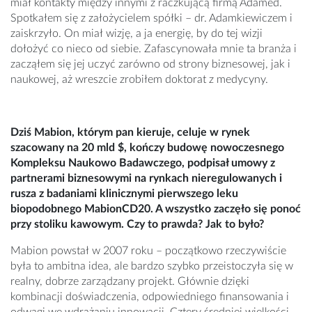
miał kontakty między innymi z raczkującą firmą Adamed.
Spotkałem się z założycielem spółki – dr. Adamkiewiczem i
zaiskrzyło. On miał wizję, a ja energię, by do tej wizji
dołożyć co nieco od siebie. Zafascynowała mnie ta branża i
zacząłem się jej uczyć zarówno od strony biznesowej, jak i
naukowej, aż wreszcie zrobiłem doktorat z medycyny.
Dziś Mabion, którym pan kieruje, celuje w rynek
szacowany na 20 mld $, kończy budowę nowoczesnego
Kompleksu Naukowo Badawczego, podpisał umowy z
partnerami biznesowymi na rynkach nieregulowanych i
rusza z badaniami klinicznymi pierwszego leku
biopodobnego MabionCD20. A wszystko zaczęło się ponoć
przy stoliku kawowym. Czy to prawda? Jak to było?
Mabion powstał w 2007 roku – początkowo rzeczywiście
była to ambitna idea, ale bardzo szybko przeistoczyła się w
realny, dobrze zarządzany projekt. Głównie dzięki
kombinacji doświadczenia, odpowiedniego finansowania i