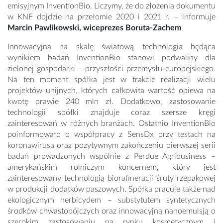
emisyjnym InventionBio. Liczymy, że do złożenia dokumentu
w KNF dojdzie na przełomie 2020 i 2021 r. – informuje
Marcin Pawlikowski, wiceprezes Boruta-Zachem
.
Innowacyjna na skalę światową technologia będąca
wynikiem badań InventionBio stanowi podwaliny dla
zielonej gospodarki – przyszłości przemysłu europejskiego.
Na ten moment spółka jest w trakcie realizacji wielu
projektów unijnych, których całkowita wartość opiewa na
kwotę prawie 240 mln zł. Dodatkowo, zastosowanie
technologii spółki znajduje coraz szersze kręgi
zainteresowań w różnych branżach. Ostatnio InventionBio
poinformowało o współpracy z SensDx przy testach na
koronawirusa oraz pozytywnym zakończeniu pierwszej serii
badań prowadzonych wspólnie z Perdue Agribusiness –
amerykańskim rolniczym koncernem, który jest
zainteresowany technologią biorafineracji śruty rzepakowej
w produkcji dodatków paszowych. Spółka pracuje także nad
ekologicznym herbicydem – substytutem syntetycznych
środków chwastobójczych oraz innowacyjną nanoemulsją o
szerokim zastosowaniu na rynku kosmetycznym i