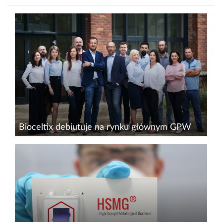
Bioceltix debiutuje na rynku głównym GPW
W listopadzie 2021 r. Bioceltix – jako pierwsza
spółka biotechnologiczna o profilu
weterynaryjnym – zadebiutował na rynku
NewConnect. Teraz wchodzi na rynek główny
GPW. Firma konsekwentnie realizuje...