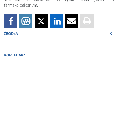
farmakologicznym.
ŹRÓDŁA
Fot. https://www.freepik.com/free-photo/business-analysis-idea-
concept_1235219.htm#page=1&query=stock%20exchange&posit
KOMENTARZE