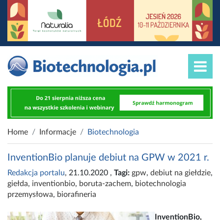
Home
Informacje
Biotechnologia
InventionBio planuje debiut na GPW w 2021 r.
Redakcja portalu
, 21.10.2020
,
Tagi:
gpw
,
debiut na giełdzie
,
giełda
,
inventionbio
,
boruta-zachem
,
biotechnologia
przemysłowa
,
biorafineria
InventionBio,