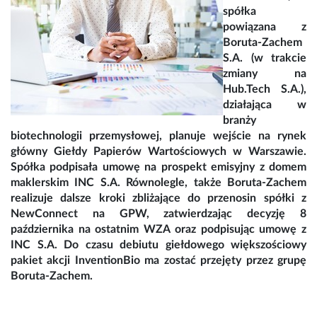
spółka
powiązana z
Boruta-Zachem
S.A. (w trakcie
zmiany na
Hub.Tech S.A.),
działająca w
branży
biotechnologii przemysłowej, planuje wejście na rynek
główny Giełdy Papierów Wartościowych w Warszawie.
Spółka podpisała umowę na prospekt emisyjny z domem
maklerskim INC S.A. Równolegle, także Boruta-Zachem
realizuje dalsze kroki zbliżające do przenosin spółki z
NewConnect na GPW, zatwierdzając decyzję 8
października na ostatnim WZA oraz podpisując umowę z
INC S.A. Do czasu debiutu giełdowego większościowy
pakiet akcji InventionBio ma zostać przejęty przez grupę
Boruta-Zachem.