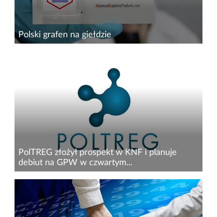
Polski grafen na giełdzie
Pierwsze notowanie spółki Advanced Graphene
Products S.A. (AGP), wiodącego w Europie
producenta grafenu płatkowego i
powierzchniowego z unikalną i opatentowaną
technologią HSMG®, na rynku NewConnect...
PolTREG złożył prospekt w KNF i planuje
debiut na GPW w czwartym...
PolTREG S.A. realizuje obecnie na różnym
etapie zaawansowania klinicznego projekty
badawczo-rozwojowe (terapie cukrzycy typu 1
u dzieci oraz stwardnienia rozsianego) z