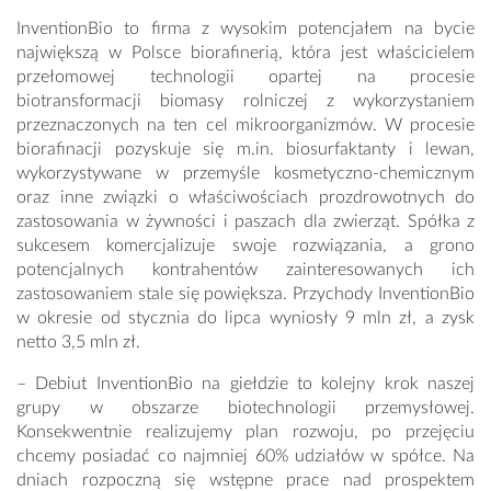
InventionBio to firma z wysokim potencjałem na bycie
największą w Polsce biorafinerią, która jest właścicielem
przełomowej technologii opartej na procesie
biotransformacji biomasy rolniczej z wykorzystaniem
przeznaczonych na ten cel mikroorganizmów. W procesie
biorafinacji pozyskuje się m.in. biosurfaktanty i lewan,
wykorzystywane w przemyśle kosmetyczno-chemicznym
oraz inne związki o właściwościach prozdrowotnych do
zastosowania w żywności i paszach dla zwierząt. Spółka z
sukcesem komercjalizuje swoje rozwiązania, a grono
potencjalnych kontrahentów zainteresowanych ich
zastosowaniem stale się powiększa. Przychody InventionBio
w okresie od stycznia do lipca wyniosły 9 mln zł, a zysk
netto 3,5 mln zł.
– Debiut InventionBio na giełdzie to kolejny krok naszej
grupy w obszarze biotechnologii przemysłowej.
Konsekwentnie realizujemy plan rozwoju, po przejęciu
chcemy posiadać co najmniej 60% udziałów w spółce. Na
dniach rozpoczną się wstępne prace nad prospektem