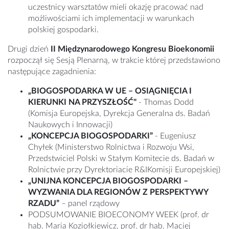
uczestnicy warsztatów mieli okazję pracować nad
możliwościami ich implementacji w warunkach
polskiej gospodarki.
Drugi dzień
II
Międzynarodowego Kongresu Bioekonomii
rozpoczął się Sesją Plenarną, w trakcie której przedstawiono
następujące zagadnienia:
„BIOGOSPODARKA W UE – OSIĄGNIĘCIA I
KIERUNKI NA PRZYSZŁOŚĆ"
- Thomas Dodd
(Komisja Europejska, Dyrekcja Generalna ds. Badań
Naukowych i Innowacji)
„KONCEPCJA BIOGOSPODARKI”
- Eugeniusz
Chyłek (Ministerstwo Rolnictwa i Rozwoju Wsi,
Przedstwiciel Polski w Stałym Komitecie ds. Badań w
Rolnictwie przy Dyrektoriacie R&IKomisji Europejskiej)
„UNIJNA KONCEPCJA BIOGOSPODARKI –
WYZWANIA DLA REGIONÓW Z PERSPEKTYWY
RZADU”
– panel rządowy
PODSUMOWANIE BIOECONOMY WEEK (prof. dr
hab. Maria Koziołkiewicz, prof. dr hab. Maciej