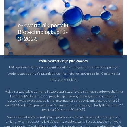
e-Kwartalnik portalu
Biotechnologia.pl 2-
3/2026
Portal wykorzystuje pliki cookies.
Jeśli wyrażasz zgodę na używanie cookies, to będą one zapisane w pamięci
twojej przeglądarki. W przeglądarce internetowej możesz zmienić ustawienia
WYDAWCA
dotyczące cookies.
Mając na względzie ochronę i bezpieczeństwo Twoich danych osobowych, firma
PARTNERZY
Bio-Tech Media sp. z o.o., przykładając szczególną wagę do ich ochrony,
dostosowała swoje zasady ich przetwarzania do obowiązującego od dnia 25
maja 2018 roku Rozporządzenia Parlamentu Europejskiego i Rady (UE) z dnia 27
kwietnia 2016 r. nr 2016/679
Nasza zaktualizowana polityka prywatności wprowadza wszystkie pozytywne
zmiany, w tym sposób, w jaki zbieramy, przetwarzamy i przechowujemy Twoje
dane osobowe. Przedstawia sposób, w jaki możesz się z nami skontaktować, aby