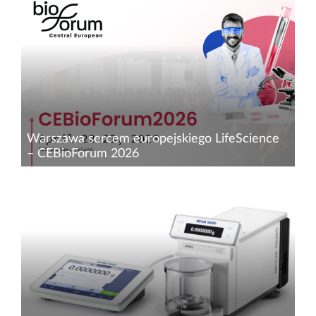
pierwsza edycja konferencji CARDIO FUTURE–
Heart Of Tomorrow – jednodniowego
wydarzenia naukowego poświęconego
najważniejszym zmianom w kardiologii...
Warszawa sercem europejskiego LifeScience
– CEBioForum 2026
Już 22 i 23 kwietnia 2026 r. Warszawa staje się
centrum dialogu o przyszłości biotechnologii za
sprawą kolejnej edycji CEBioForum. Ponad 20
lat tradycji, setki uczestników z całej Europy i
obecno...