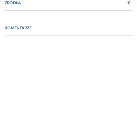
ŹRÓDŁA
http://www.bioekonomia.lodzkie.pl/
KOMENTARZE