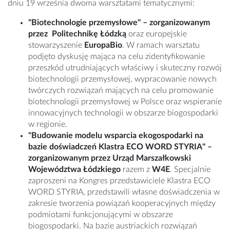
dniu 19 września dwoma warsztatami tematycznymi:
"Biotechnologie przemysłowe" – zorganizowanym
przez Politechnikę Łódzką
oraz europejskie
stowarzyszenie
EuropaBio
. W ramach warsztatu
podjęto dyskusję mająca na celu zidentyfikowanie
przeszkód utrudniających właściwy i skuteczny rozwój
biotechnologii przemysłowej, wypracowanie nowych
twórczych rozwiązań mających na celu promowanie
biotechnologii przemysłowej w Polsce oraz wspieranie
innowacyjnych technologii w obszarze biogospodarki
w regionie.
"Budowanie modelu wsparcia ekogospodarki na
bazie doświadczeń Klastra ECO WORD STYRIA"
–
zorganizowanym przez Urząd Marszałkowski
Województwa Łódzkiego
razem z
W4E
. Specjalnie
zaproszeni na Kongres przedstawiciele Klastra ECO
WORD STYRIA, przedstawili własne doświadczenia w
zakresie tworzenia powiązań kooperacyjnych między
podmiotami funkcjonującymi w obszarze
biogospodarki. Na bazie austriackich rozwiązań