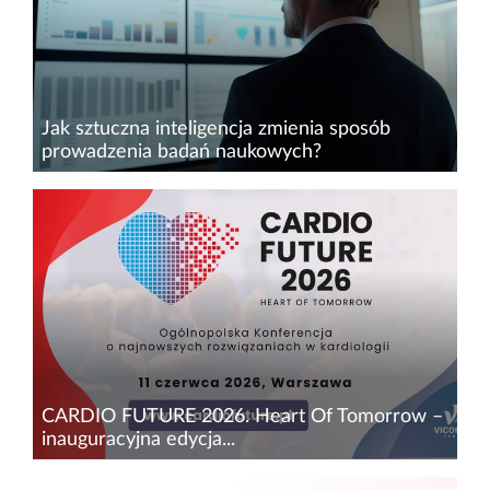
Jak sztuczna inteligencja zmienia sposób
prowadzenia badań naukowych?
Tematy dotyczące sztucznej inteligencji należały
do najczęściej powracających wątków podczas
konferencji Perspektywy Women in Tech
Summit 2026. Pojawiały się w dyskusjach o
programowaniu, analizie...
CARDIO FUTURE 2026. Heart Of Tomorrow –
inauguracyjna edycja...
11 czerwca 2026 r. w Warszawie odbędzie się