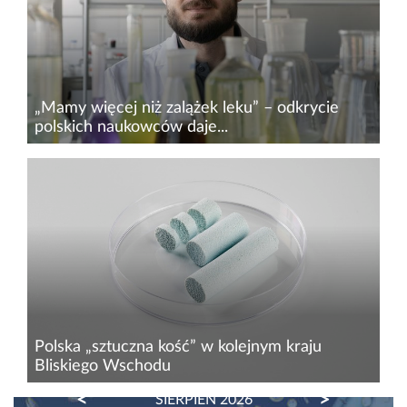
zachowuje wartości odżywcze i może...
„Mamy więcej niż zalążek leku” – odkrycie
polskich naukowców daje...
Polscy naukowcy są bliżej stworzenia nowej
terapii jednego z najgroźniejszych nowotworów.
Badacze z Politechniki Krakowskiej (PK),
Uniwersytetu Rolniczego w Krakowie (URK)
oraz Instytutu Immunologii i...
Polska „sztuczna kość” w kolejnym kraju
Bliskiego Wschodu
PREVIOUS
NEXT
SIERPIEŃ 2026
Spółka biotechnologiczna Medical Inventi