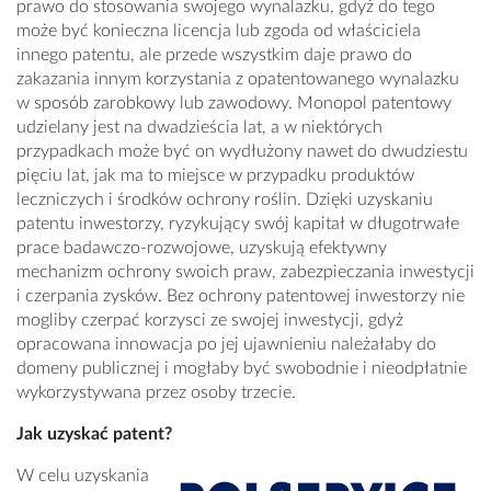
prawo do stosowania swojego wynalazku, gdyż do tego
może być konieczna licencja lub zgoda od właściciela
innego patentu, ale przede wszystkim daje prawo do
zakazania innym korzystania z opatentowanego wynalazku
w sposób zarobkowy lub zawodowy. Monopol patentowy
udzielany jest na dwadzieścia lat, a w niektórych
przypadkach może być on wydłużony nawet do dwudziestu
pięciu lat, jak ma to miejsce w przypadku produktów
leczniczych i środków ochrony roślin. Dzięki uzyskaniu
patentu inwestorzy, ryzykujący swój kapitał w długotrwałe
prace badawczo-rozwojowe, uzyskują efektywny
mechanizm ochrony swoich praw, zabezpieczania inwestycji
i czerpania zysków. Bez ochrony patentowej inwestorzy nie
mogliby czerpać korzysci ze swojej inwestycji, gdyż
opracowana innowacja po jej ujawnieniu należałaby do
domeny publicznej i mogłaby być swobodnie i nieodpłatnie
wykorzystywana przez osoby trzecie.
Jak uzyskać patent?
W celu uzyskania