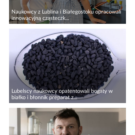
Naukowcy z Lublina i Białegostoku opracowali
innowacyjną cząsteczk...
Badaczki z Uniwersytetu Medycznego w
Lublinie, we współpracy z naukowcami z
Uniwersytetu Medycznego w
Białymstoku,&nbsp;opracowały nową
cząsteczkę chemiczną z grupy tiadiazoli.
Zaprojektowany związek...
Lubelscy naukowcy opatentowali bogaty w
białko i błonnik preparat z...
Naukowcy z Politechniki Lubelskiej i
Uniwersytetu Przyrodniczego w Lublinie
opatentowali preparat z wytłoków z czarnuszki i
sposób jego wytwarzania. Uzyskany proszek