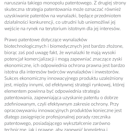
naruszania takiego monopolu patentowego. Z drugiej strony
skuteczna strategia patentowania może oznaczać również
uzyskiwanie patentów na wynalazki, będące przedmiotem
działalności konkurencji, co utrudni lub uniemożliwi jej
wejście na rynek na terytorium istotnym dla jej interesów.
Prawo patentowe dotyczące wynalazków
biotechnologicznych i biomedycznych jest bardzo złożone,
biorąc zaś pod uwagę fakt, że wynalazki te mają wysoki
potencjał komercjalizacji i mogą zapewniać znaczące zyski
ekonomiczne, ich odpowiednia ochrona prawna jest bardzo
istotna dla interesów twórców wynalazków i inwestorów.
Sukces ekonomiczny innowacyjnego produktu uzależniony
jest, między innymi, od efektywnej strategii rynkowej, której
elementem powinna być odpowiednia strategia
patentowania, zapewniająca uzyskanie patentu o dobrze
zdefiniowanym, czyli efektywnym zakresie ochrony. Przy
opracowywaniu innowacyjnych produktów konieczne jest
dlatego zasięgnięcie profesjonalnej porady rzecznika
patentowego, posiadającego wykształcenie zarówno
techniczne, jak i prawne, aby zapewnić kompletną i