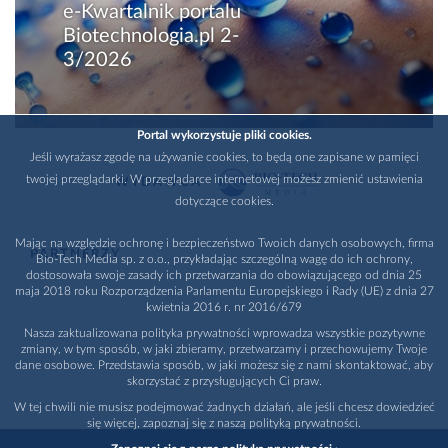
e-Kwartalnik portalu
Biotechnologia.pl 2-
3/2026
Portal wykorzystuje pliki cookies.
Jeśli wyrażasz zgodę na używanie cookies, to będą one zapisane w pamięci
twojej przeglądarki. W przeglądarce internetowej możesz zmienić ustawienia
WYDAWCA
dotyczące cookies.
Mając na względzie ochronę i bezpieczeństwo Twoich danych osobowych, firma
PARTNERZY
Bio-Tech Media sp. z o.o., przykładając szczególną wagę do ich ochrony,
dostosowała swoje zasady ich przetwarzania do obowiązującego od dnia 25
maja 2018 roku Rozporządzenia Parlamentu Europejskiego i Rady (UE) z dnia 27
kwietnia 2016 r. nr 2016/679
Nasza zaktualizowana polityka prywatności wprowadza wszystkie pozytywne
zmiany, w tym sposób, w jaki zbieramy, przetwarzamy i przechowujemy Twoje
dane osobowe. Przedstawia sposób, w jaki możesz się z nami skontaktować, aby
skorzystać z przysługujących Ci praw.
W tej chwili nie musisz podejmować żadnych działań, ale jeśli chcesz dowiedzieć
się więcej, zapoznaj się z naszą polityką prywatności.