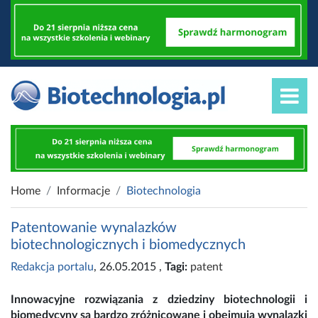
Home
Informacje
Biotechnologia
Patentowanie wynalazków
biotechnologicznych i biomedycznych
Redakcja portalu
, 26.05.2015
,
Tagi:
patent
Innowacyjne rozwiązania z dziedziny biotechnologii i
biomedycyny są bardzo zróżnicowane i obejmują wynalazki