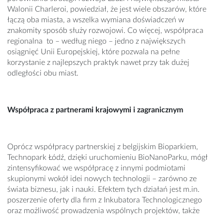
Walonii Charleroi, powiedział, że jest wiele obszarów, które
łączą oba miasta, a wszelka wymiana doświadczeń w
znakomity sposób służy rozwojowi. Co więcej, współpraca
regionalna to – według niego – jedno z największych
osiągnięć Unii Europejskiej, które pozwala na pełne
korzystanie z najlepszych praktyk nawet przy tak dużej
odległości obu miast.
Współpraca z partnerami krajowymi i zagranicznym
Oprócz współpracy partnerskiej z belgijskim Biopar­kiem,
Technopark Łódź, dzięki uruchomieniu BioNa­noParku, mógł
zintensyfikować we współpracę z innymi podmiotami
skupionymi wokół idei nowych techno­logii – zarówno ze
świata biznesu, jak i nauki. Efek­tem tych działań jest m.in.
poszerzenie oferty dla firm z Inkubatora Technologicznego
oraz możliwość prowadzenia wspólnych projektów, także