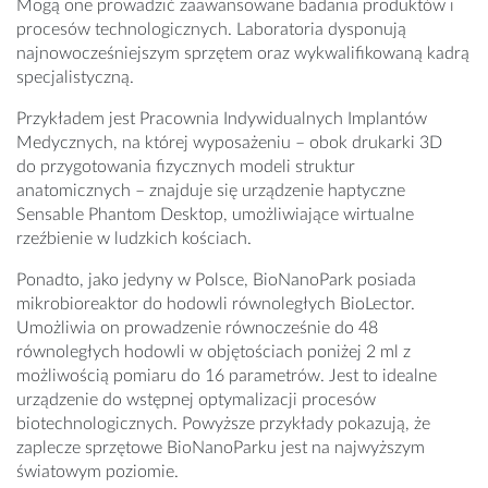
Mogą one prowadzić zaawansowane badania produktów i
procesów technologicznych. Laboratoria dysponują
najnowocześniejszym sprzętem oraz wykwalifikowaną kadrą
specjalistyczną.
Przykładem jest Pracownia Indywidualnych Implantów
Medycznych, na której wyposażeniu – obok drukarki 3D
do przygotowania fizycznych modeli struktur
anatomicznych – znajduje się urządzenie haptyczne
Sensable Phantom Desktop, umożliwia­jące wirtualne
rzeźbienie w ludzkich kościach.
Ponadto, jako jedyny w Polsce, BioNanoPark posiada
mikrobioreaktor do hodowli równoległych BioLector.
Umożliwia on prowadzenie równocześnie do 48
równoległych hodowli w objętościach poniżej 2 ml z
możliwością pomiaru do 16 parametrów. Jest to idealne
urządzenie do wstępnej optymalizacji procesów
biotechnologicznych. Powyższe przykłady pokazują, że
zaplecze sprzętowe BioNanoParku jest na najwyższym
światowym poziomie.