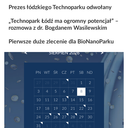
Prezes łódzkiego Technoparku odwołany
„Technopark Łódź ma ogromny potencjał” –
rozmowa z dr. Bogdanem Wasilewskim
Pierwsze duże zlecenie dla BioNanoParku
PREVIOUS
NEXT
SIERPIEŃ 2026
PN
WT
ŚR
CZ
PT
SB
ND
27
28
29
30
31
1
2
3
4
5
6
7
8
9
10
11
12
13
14
15
16
17
18
19
20
21
22
23
24
25
26
27
28
29
30
31
1
2
3
4
5
6