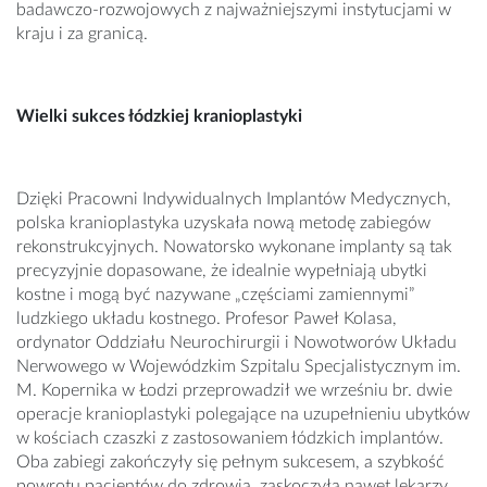
badawczo­-rozwojowych z najważniejszymi instytucjami w
kra­ju i za granicą.
Wielki sukces łódzkiej kranioplastyki
Dzięki Pracowni Indywidualnych Implantów Medycznych,
polska kranioplastyka uzyskała nową metodę zabiegów
rekonstrukcyjnych. Nowatorsko wykonane implanty są tak
precyzyjnie dopasowane, że idealnie wypełniają ubytki
kostne i mogą być nazywane „częściami zamiennymi”
ludzkiego układu kostnego. Profesor Paweł Kolasa,
ordynator Oddziału Neurochirurgii i Nowotworów Układu
Nerwowego w Wojewódzkim Szpitalu Specjalistycznym im.
M. Kopernika w Łodzi przeprowadził we wrześniu br. dwie
operacje kranioplastyki polegające na uzupełnieniu ubytków
w kościach czaszki z zastosowaniem łódzkich implantów.
Oba zabiegi zakończyły się pełnym sukcesem, a szybkość
powrotu pacjentów do zdrowia, zaskoczyła nawet lekarzy