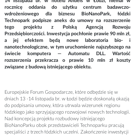
14 listopada br. w hotelu Andels w Łodzi, niemal w
rocznicę oddania do użytku centrum badawczo-
wdrożeniowego dla biznesu BioNanoPark, łódzki
Technopark podpisze aneks do umowy na rozszerzenie
tego projektu z Polską Agencją Rozwoju
Przedsiębiorczości. Inwestycja pochłonie prawie 90 mln zł,
a jej efektem będą nowe laboratoria bio- i
nanotechnologiczne, w tym uruchomienie najszybszego na
świecie komputera — Automatu DLL. Wartość
rozszerzenia przekracza o prawie 10 mln zł koszty
związane z budową istniejącego obiektu.
Europejskie Forum Gospodarcze, które odbędzie się w
dniach 13 -14 listopada br. w Łodzi będzie doskonałą okazją
do podpisania umowy, która utrwala wizerunek regionu
łódzkiego jako sprzyjającego rozwojowi nowych technologii.
Nad koncepcją projektu rozbudowy istniejącego
BioNanoParku obok przedstawicieli Technoparku pracują
specjaliści z trzech łódzkich uczelni. Zakończenie inwestycji