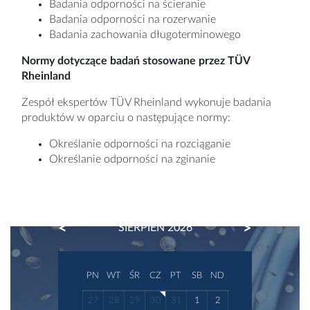
Badania odporności na ścieranie
Badania odporności na rozerwanie
Badania zachowania długoterminowego
Normy dotyczące badań stosowane przez TÜV
Rheinland
Zespół ekspertów TÜV Rheinland wykonuje badania
produktów w oparciu o następujące normy:
Określanie odporności na rozciąganie
Określanie odporności na zginanie
PREVIOUS
NEXT
SIERPIEŃ 2026
PN
WT
ŚR
CZ
PT
SB
ND
27
28
29
30
31
1
2