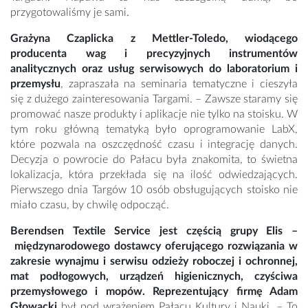
przygotowaliśmy je sami.
Grażyna Czaplicka z Mettler-Toledo, wiodącego
producenta wag i precyzyjnych instrumentów
analitycznych oraz usług serwisowych do laboratorium i
przemysłu
, zapraszała na seminaria tematyczne i cieszyła
się z dużego zainteresowania Targami. – Zawsze staramy się
promować nasze produkty i aplikacje nie tylko na stoisku. W
tym roku główną tematyką było oprogramowanie LabX,
które pozwala na oszczędność czasu i integrację danych.
Decyzja o powrocie do Pałacu była znakomita, to świetna
lokalizacja, która przekłada się na ilość odwiedzających.
Pierwszego dnia Targów 10 osób obsługujących stoisko nie
miało czasu, by chwilę odpocząć.
Berendsen Textile Service jest częścią grupy Elis –
międzynarodowego dostawcy oferującego rozwiązania w
zakresie wynajmu i serwisu odzieży roboczej i ochronnej,
mat podłogowych, urządzeń higienicznych, czyściwa
przemysłowego i mopów. Reprezentujący firmę Adam
Głowacki
był pod wrażeniem Pałacu Kultury i Nauki. – To