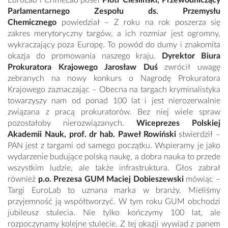
EuroLab i CrimeLab poseł
Piotr Cieśliński, Przewodniczący
Parlamentarnego Zespołu ds. Przemysłu
Chemicznego
powiedział – Z roku na rok poszerza się
zakres merytoryczny targów, a ich rozmiar jest ogromny,
wykraczający poza Europę. To powód do dumy i znakomita
okazja do promowania naszego kraju.
Dyrektor Biura
Prokuratora Krajowego Jarosław Duś
zwrócił uwagę
zebranych na nowy konkurs o Nagrodę Prokuratora
Krajowego zaznaczając – Obecna na targach kryminalistyka
towarzyszy nam od ponad 100 lat i jest nierozerwalnie
związana z pracą prokuratorów. Bez niej wiele spraw
pozostałoby nierozwiązanych.
Wiceprezes Polskiej
Akademii Nauk, prof. dr hab. Paweł Rowiński
stwierdził –
PAN jest z targami od samego początku. Wspieramy je jako
wydarzenie budujące polską naukę, a dobra nauka to przede
wszystkim ludzie, ale także infrastruktura. Głos zabrał
również
p.o. Prezesa GUM Maciej Dobieszewski
mówiąc –
Targi EuroLab to uznana marka w branży. Mieliśmy
przyjemność ją współtworzyć. W tym roku GUM obchodzi
jubileusz stulecia. Nie tylko kończymy 100 lat, ale
rozpoczynamy kolejne stulecie. Z tej okazji wywiad z panem