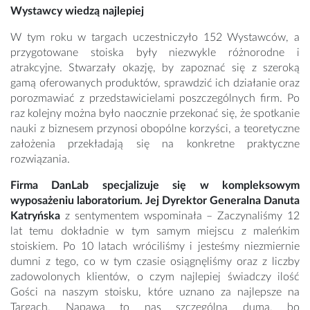
Wystawcy wiedzą najlepiej
W tym roku w targach uczestniczyło 152 Wystawców, a
przygotowane stoiska były niezwykle różnorodne i
atrakcyjne. Stwarzały okazję, by zapoznać się z szeroką
gamą oferowanych produktów, sprawdzić ich działanie oraz
porozmawiać z przedstawicielami poszczególnych firm. Po
raz kolejny można było naocznie przekonać się, że spotkanie
nauki z biznesem przynosi obopólne korzyści, a teoretyczne
założenia przekładają się na konkretne praktyczne
rozwiązania.
Firma DanLab specjalizuje się w kompleksowym
wyposażeniu laboratorium. Jej Dyrektor Generalna Danuta
Katryńska
z sentymentem wspominała – Zaczynaliśmy 12
lat temu dokładnie w tym samym miejscu z maleńkim
stoiskiem. Po 10 latach wróciliśmy i jesteśmy niezmiernie
dumni z tego, co w tym czasie osiągnęliśmy oraz z liczby
zadowolonych klientów, o czym najlepiej świadczy ilość
Gości na naszym stoisku, które uznano za najlepsze na
Targach. Napawa to nas szczególną dumą, bo