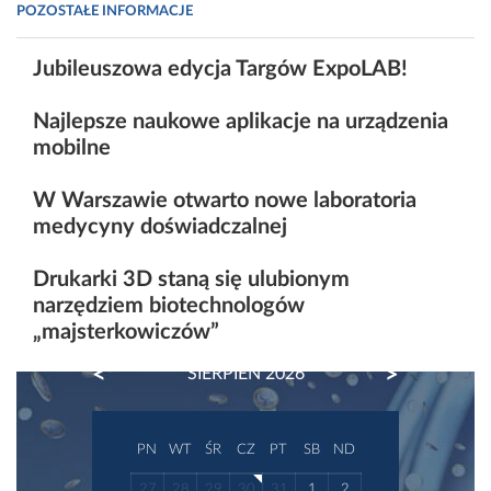
POZOSTAŁE INFORMACJE
Jubileuszowa edycja Targów ExpoLAB!
Najlepsze naukowe aplikacje na urządzenia
mobilne
W Warszawie otwarto nowe laboratoria
medycyny doświadczalnej
Drukarki 3D staną się ulubionym
narzędziem biotechnologów
„majsterkowiczów”
PREVIOUS
NEXT
SIERPIEŃ 2026
PN
WT
ŚR
CZ
PT
SB
ND
27
28
29
30
31
1
2