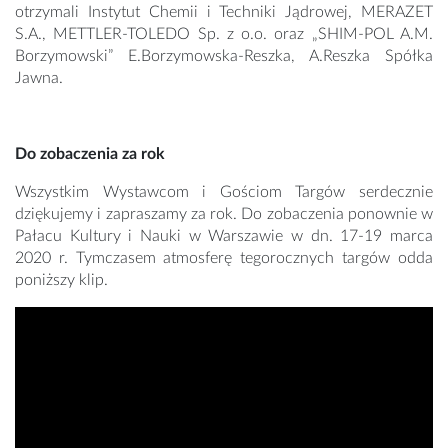
otrzymali Instytut Chemii i Techniki Jądrowej, MERAZET
S.A., METTLER-TOLEDO Sp. z o.o. oraz „SHIM-POL A.M.
Borzymowski” E.Borzymowska-Reszka, A.Reszka Spółka
Jawna.
Do zobaczenia za rok
Wszystkim Wystawcom i Gościom Targów serdecznie
dziękujemy i zapraszamy za rok. Do zobaczenia ponownie w
Pałacu Kultury i Nauki w Warszawie w dn. 17-19 marca
2020 r. Tymczasem atmosferę tegorocznych targów odda
poniższy klip.