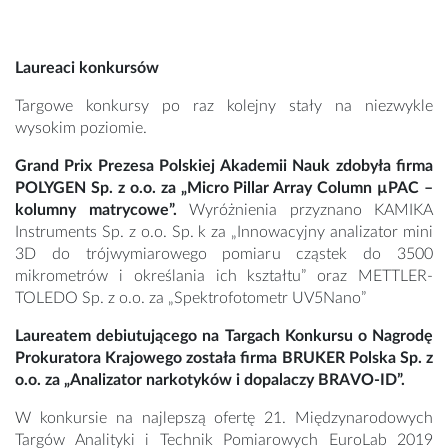
Laureaci konkursów
Targowe konkursy po raz kolejny stały na niezwykle
wysokim poziomie.
Grand Prix Prezesa Polskiej Akademii Nauk zdobyła firma
POLYGEN Sp. z o.o. za „Micro Pillar Array Column µPAC –
kolumny matrycowe”.
Wyróżnienia przyznano KAMIKA
Instruments Sp. z o.o. Sp. k za „Innowacyjny analizator mini
3D do trójwymiarowego pomiaru cząstek do 3500
mikrometrów i określania ich kształtu” oraz METTLER-
TOLEDO Sp. z o.o. za „Spektrofotometr UV5Nano”
Laureatem debiutującego na Targach Konkursu o Nagrodę
Prokuratora Krajowego została firma BRUKER Polska Sp. z
o.o. za „Analizator narkotyków i dopalaczy BRAVO-ID”.
W konkursie na najlepszą ofertę 21. Międzynarodowych
Targów Analityki i Technik Pomiarowych EuroLab 2019