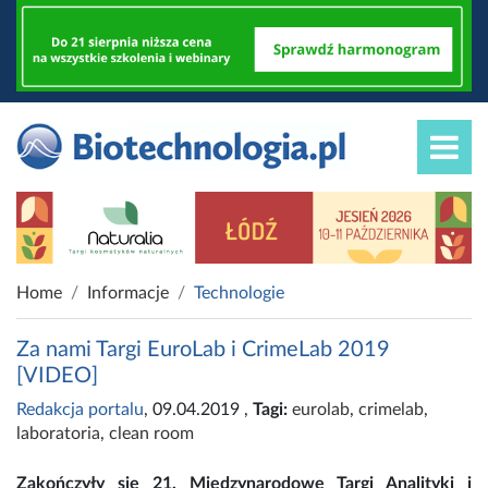
Home
Informacje
Technologie
Za nami Targi EuroLab i CrimeLab 2019
[VIDEO]
Redakcja portalu
, 09.04.2019
,
Tagi:
eurolab
,
crimelab
,
laboratoria
,
clean room
Zakończyły się 21. Międzynarodowe Targi Analityki i