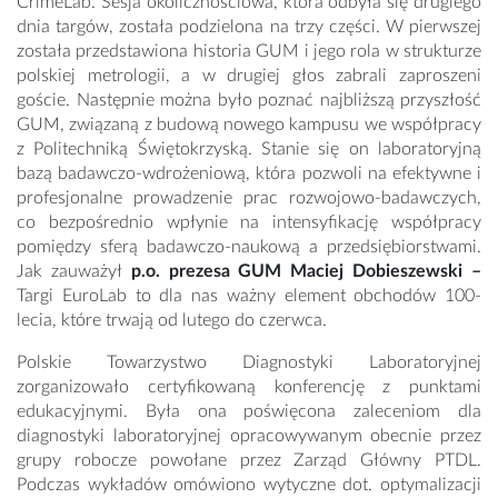
CrimeLab. Sesja okolicznościowa, która odbyła się drugiego
dnia targów, została podzielona na trzy części. W pierwszej
została przedstawiona historia GUM i jego rola w strukturze
polskiej metrologii, a w drugiej głos zabrali zaproszeni
goście. Następnie można było poznać najbliższą przyszłość
GUM, związaną z budową nowego kampusu we współpracy
z Politechniką Świętokrzyską. Stanie się on laboratoryjną
bazą badawczo-wdrożeniową, która pozwoli na efektywne i
profesjonalne prowadzenie prac rozwojowo-badawczych,
co bezpośrednio wpłynie na intensyfikację współpracy
pomiędzy sferą badawczo-naukową a przedsiębiorstwami.
Jak zauważył
p.o. prezesa GUM Maciej Dobieszewski –
Targi EuroLab to dla nas ważny element obchodów 100-
lecia, które trwają od lutego do czerwca.
Polskie Towarzystwo Diagnostyki Laboratoryjnej
zorganizowało certyfikowaną konferencję z punktami
edukacyjnymi. Była ona poświęcona zaleceniom dla
diagnostyki laboratoryjnej opracowywanym obecnie przez
grupy robocze powołane przez Zarząd Główny PTDL.
Podczas wykładów omówiono wytyczne dot. optymalizacji