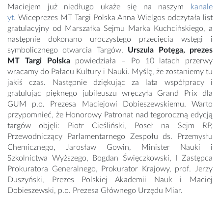
Maciejem już niedługo ukaże się na naszym
kanale
yt.
Wiceprezes MT Targi Polska Anna Wielgos odczytała list
gratulacyjny od Marszałka Sejmu Marka Kuchcińskiego, a
następnie dokonano uroczystego przecięcia wstęgi i
symbolicznego otwarcia Targów.
Urszula Potęga, prezes
MT Targi Polska
powiedziała – Po 10 latach przerwy
wracamy do Pałacu Kultury i Nauki. Myślę, że zostaniemy tu
jakiś czas. Następnie dziękując za lata współpracy i
gratulując pięknego jubileuszu wręczyła Grand Prix dla
GUM p.o. Prezesa Maciejowi Dobieszewskiemu. Warto
przypomnieć, że Honorowy Patronat nad tegoroczną edycją
targów objęli: Piotr Cieśliński, Poseł na Sejm RP,
Przewodniczący Parlamentarnego Zespołu ds. Przemysłu
Chemicznego, Jarosław Gowin, Minister Nauki i
Szkolnictwa Wyższego, Bogdan Święczkowski, I Zastępca
Prokuratora Generalnego, Prokurator Krajowy, prof. Jerzy
Duszyński, Prezes Polskiej Akademii Nauk i Maciej
Dobieszewski, p.o. Prezesa Głównego Urzędu Miar.