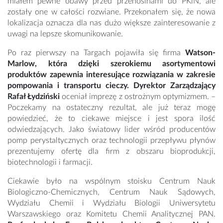
miałem pewne obawy przed przenosinami do PKiN, ale
zostały one w całości rozwiane. Przekonałem się, że nowa
lokalizacja oznacza dla nas dużo większe zainteresowanie z
uwagi na lepsze skomunikowanie.
Po raz pierwszy na Targach pojawiła się firma
Watson-
Marlow, która dzięki szerokiemu asortymentowi
produktów zapewnia interesujące rozwiązania w zakresie
pompowania i transportu cieczy. Dyrektor Zarządzający
Rafał Łydziński
oceniał imprezę z ostrożnym optymizmem. –
Poczekamy na ostateczny rezultat, ale już teraz mogę
powiedzieć, że to ciekawe miejsce i jest spora ilość
odwiedzających. Jako światowy lider wśród producentów
pomp perystaltycznych oraz technologii przepływu płynów
prezentujemy ofertę dla firm z obszaru bioprodukcji,
biotechnologii i farmacji.
Ciekawie było na wspólnym stoisku Centrum Nauk
Biologiczno-Chemicznych, Centrum Nauk Sądowych,
Wydziału Chemii i Wydziału Biologii Uniwersytetu
Warszawskiego oraz Komitetu Chemii Analitycznej PAN.