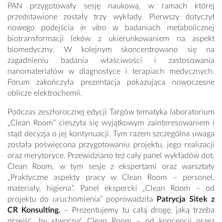
PAN przygotowały sesję naukową, w ramach której
przedstawione zostały trzy wykłady. Pierwszy dotyczył
nowego podejścia
in vitro
w badaniach metabolicznej
biotransformacji leków z ukierunkowaniem na aspekt
biomedyczny. W kolejnym skoncentrowano się na
zagadnieniu badania właściwości i zastosowania
nanomateriałów w diagnostyce i terapiach medycznych.
Forum zakończyła prezentacja pokazująca nowoczesne
oblicze elektrochemii.
Podczas zeszłorocznej edycji Targów tematyka laboratorium
„Clean Room” cieszyła się wyjątkowym zainteresowaniem i
stąd decyzja o jej kontynuacji. Tym razem szczególna uwaga
została poświęcona przygotowaniu projektu, jego realizacji
oraz merytoryce. Przewidziano też cały panel wykładów dot.
Clean Room, w tym sesje z ekspertami oraz warsztaty
„Praktyczne aspekty pracy w Clean Room – personel,
materiały, higiena”. Panel ekspercki „Clean Room – od
projektu do uruchomienia” poprowadziła
Patrycja Sitek z
CR Konsulting.
– Prezentujemy tu całą drogę, jaką trzeba
przejść, by stworzyć Clean Room – od koncepcji przez