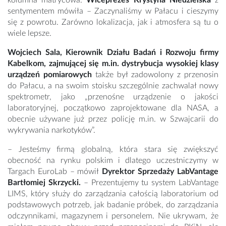
kolumna matrycowa.
Wiceprezes Krystyna Niedzielska
z
sentymentem mówiła – Zaczynaliśmy w Pałacu i cieszymy
się z powrotu. Zarówno lokalizacja, jak i atmosfera są tu o
wiele lepsze.
Wojciech Sala, Kierownik Działu Badań i Rozwoju firmy
Kabelkom, zajmującej się m.in. dystrybucja wysokiej klasy
urządzeń pomiarowych
także był zadowolony z przenosin
do Pałacu, a na swoim stoisku szczególnie zachwalał nowy
spektrometr, jako „przenośne urządzenie o jakości
laboratoryjnej, początkowo zaprojektowane dla NASA, a
obecnie używane już przez policję m.in. w Szwajcarii do
wykrywania narkotyków”.
– Jesteśmy firmą globalną, która stara się zwiększyć
obecność na rynku polskim i dlatego uczestniczymy w
Targach EuroLab – mówił
Dyrektor Sprzedaży LabVantage
Bartłomiej Skrzycki.
– Prezentujemy tu system LabVantage
LIMS, który służy do zarządzania całością laboratorium od
podstawowych potrzeb, jak badanie próbek, do zarządzania
odczynnikami, magazynem i personelem. Nie ukrywam, że