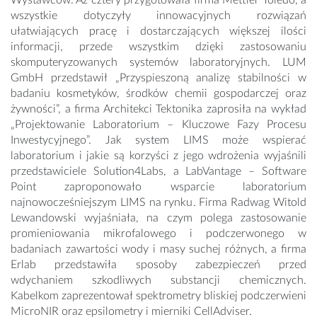
Wystawców. Aż cztery przygotowała firma Mettler Toledo, a
wszystkie dotyczyły innowacyjnych rozwiązań
ułatwiających pracę i dostarczających większej ilości
informacji, przede wszystkim dzięki zastosowaniu
skomputeryzowanych systemów laboratoryjnych. LUM
GmbH przedstawił „Przyspieszoną analizę stabilności w
badaniu kosmetyków, środków chemii gospodarczej oraz
żywności”, a firma Architekci Tektonika zaprosiła na wykład
„Projektowanie Laboratorium – Kluczowe Fazy Procesu
Inwestycyjnego”. Jak system LIMS może wspierać
laboratorium i jakie są korzyści z jego wdrożenia wyjaśnili
przedstawiciele Solution4Labs, a LabVantage – Software
Point zaproponowało wsparcie laboratorium
najnowocześniejszym LIMS na rynku. Firma Radwag Witold
Lewandowski wyjaśniała, na czym polega zastosowanie
promieniowania mikrofalowego i podczerwonego w
badaniach zawartości wody i masy suchej różnych, a firma
Erlab przedstawiła sposoby zabezpieczeń przed
wdychaniem szkodliwych substancji chemicznych.
Kabelkom zaprezentował spektrometry bliskiej podczerwieni
MicroNIR oraz epsilometry i mierniki CellAdviser.