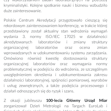
czy wykorzystaniem badań laboratoryjnych na potrzeby
kryminalistyki. Kolejne spotkanie nauki i biznesu wzbudziło
duże zainteresowanie.
Polskie Centrum Akredytacji przygotowało cieszącą się
rekordowym zainteresowaniem konferencję, w trakcie której
przedstawiony został aktualny stan wdrożenia wymagań
wydania 3. normy ISO/IEC 17025 w działalności
akredytowanych laboratoriów i zmiany struktury
organizacyjnej laboratoriów oraz ocena zmian
wprowadzanych w udokumentowaniu systemu zarządzania.
Omówiono również kwestię dostosowania struktury
organizacyjnej laboratoriów oraz wymagania normy
problematycznej w podejściu do wdrożenia, ze szczególnym
uwzględnieniem określenia i udokumentowania zakresu
działalności laboratoryjnej, spójności pomiarowej, wyrobów
i usług zewnętrznych, a także podejścia procesowego i
działań odnoszących się do ryzyk i szans.
Z okazji jubileuszu
100-lecia Główny Urząd Miar
zorganizował Dzień Metrologii na Targach EuroLab i