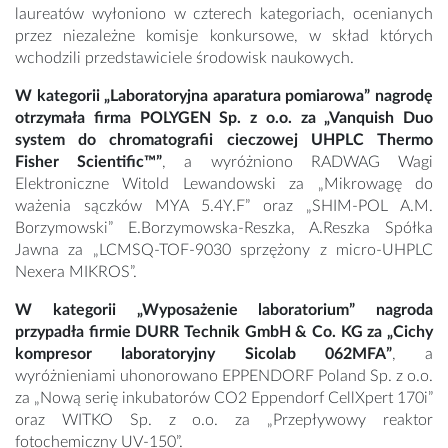
laureatów wyłoniono w czterech kategoriach, ocenianych
przez niezależne komisje konkursowe, w skład których
wchodzili przedstawiciele środowisk naukowych.
W kategorii „Laboratoryjna aparatura pomiarowa” nagrodę
otrzymała firma POLYGEN Sp. z o.o. za „Vanquish Duo
system do chromatografii cieczowej UHPLC Thermo
Fisher Scientific™”
, a wyróżniono RADWAG Wagi
Elektroniczne Witold Lewandowski za „Mikrowagę do
ważenia sączków MYA 5.4Y.F” oraz „SHIM-POL A.M.
Borzymowski” E.Borzymowska-Reszka, A.Reszka Spółka
Jawna za „LCMSQ-TOF-9030 sprzężony z micro-UHPLC
Nexera MIKROS”.
W kategorii „Wyposażenie laboratorium” nagroda
przypadła firmie DURR Technik GmbH & Co. KG za „Cichy
kompresor laboratoryjny Sicolab 062MFA”
, a
wyróżnieniami uhonorowano EPPENDORF Poland Sp. z o.o.
za „Nową serię inkubatorów CO2 Eppendorf CellXpert 170i”
oraz WITKO Sp. z o.o. za „Przepływowy reaktor
fotochemiczny UV-150”.