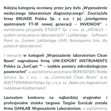
Kolejną kategorią ocenianą przez jury było „Wyposażenie
medycznego laboratorium diagnostycznego”. Zwyciężyła
firma BRUKER Polska Sp. z o.o. i jej „Inteligentny
spektrometr FT-IR nowej generacji – INVENIO®”
, a
wyróżnienia przypadły ETISOFT Sp. z o.o. za „etiCALLS –
system oznaczania w laboratoriach” i LabVantage – Software
Point za „System LabVantage LIMS Rozwiązania lims dla
polskich laboratoriów”.
I wreszcie
w kategorii „Wyposażenie laboratorium Clean
Room” nagrodzono firmę UNI-EXPORT INSTRUMENTS
Polska za „SurCapt ™
– szybkie pomiary mikrobiologiczne
powierzchni”
, a wyróżnienia przyznano BERENDSEN Textile
Service Sp. z o.o. – za „Connected Clean Room” oraz
KOETTERMANN Polska Sp. z o.o. za „Apteczne dygestorium
nablatowe Koettermann”.
Laureatem konkursu na najbardziej oryginalne i
profesjonalne stoisko targowe Targów EuroLab została
firma DANLAB Wyposażenie Laboratorium
, a wyróżnienia