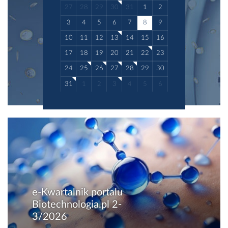
Leków (European...
27
28
29
30
31
1
2
3
4
5
6
7
8
9
10
11
12
13
14
15
16
17
18
19
20
21
22
23
24
25
26
27
28
29
30
31
1
2
3
4
5
6
e-Kwartalnik portalu
Biotechnologia.pl 2-
3/2026