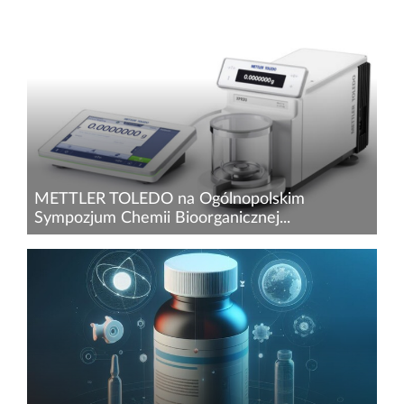
Czy przyszłość biotechnologii powstaje 400 km
nad powierzchnią Ziemi?&nbsp;W najnowszym
odcinku podcastu&nbsp;Balancing the
Future&nbsp;firmy&nbsp;METTLER
TOLEDO&nbsp;rozmawiamy o jednym z
najbardziej...
METTLER TOLEDO na Ogólnopolskim
Sympozjum Chemii Bioorganicznej...
W ostatnim czasie mieliśmy zaszczyt, zarówno
jako METTLER TOLEDO, jak i członkowie Rady
Konsultacyjnej Polskiego Towarzystwa
Chemicznego, uczestniczyć w V
Ogólnopolskim&nbsp;Sympozjum Chemii...