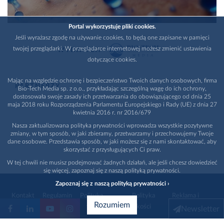
Portal wykorzystuje pliki cookies.
Jeśli wyrażasz zgodę na używanie cookies, to będą one zapisane w pamięci
twojej przeglądarki. W przeglądarce internetowej możesz zmienić ustawienia
WYDAWCA
dotyczące cookies.
Mając na względzie ochronę i bezpieczeństwo Twoich danych osobowych, firma
PARTNERZY
Bio-Tech Media sp. z o.o., przykładając szczególną wagę do ich ochrony,
dostosowała swoje zasady ich przetwarzania do obowiązującego od dnia 25
maja 2018 roku Rozporządzenia Parlamentu Europejskiego i Rady (UE) z dnia 27
kwietnia 2016 r. nr 2016/679
Nasza zaktualizowana polityka prywatności wprowadza wszystkie pozytywne
zmiany, w tym sposób, w jaki zbieramy, przetwarzamy i przechowujemy Twoje
dane osobowe. Przedstawia sposób, w jaki możesz się z nami skontaktować, aby
skorzystać z przysługujących Ci praw.
W tej chwili nie musisz podejmować żadnych działań, ale jeśli chcesz dowiedzieć
się więcej, zapoznaj się z naszą polityką prywatności.
Zapoznaj się z naszą polityką prywatności ›
Kontakt
Regulamin
Polityka
Polityka
Reklama i
Rozumiem
prywatności
jakości
promocja
Newsletter
1996 - 2026
Bio-Tech Media
. Wszystkie prawa zastrzeżone