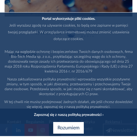
Portal wykorzystuje pliki cookies.
Jeśli wyrażasz zgodę na używanie cookies, to będą one zapisane w pamięci
twojej przeglądarki. W przeglądarce internetowej możesz zmienić ustawienia
WYDAWCA
dotyczące cookies.
Mając na względzie ochronę i bezpieczeństwo Twoich danych osobowych, firma
PARTNERZY
Bio-Tech Media sp. z o.o., przykładając szczególną wagę do ich ochrony,
dostosowała swoje zasady ich przetwarzania do obowiązującego od dnia 25
maja 2018 roku Rozporządzenia Parlamentu Europejskiego i Rady (UE) z dnia 27
kwietnia 2016 r. nr 2016/679
Nasza zaktualizowana polityka prywatności wprowadza wszystkie pozytywne
zmiany, w tym sposób, w jaki zbieramy, przetwarzamy i przechowujemy Twoje
dane osobowe. Przedstawia sposób, w jaki możesz się z nami skontaktować, aby
skorzystać z przysługujących Ci praw.
W tej chwili nie musisz podejmować żadnych działań, ale jeśli chcesz dowiedzieć
się więcej, zapoznaj się z naszą polityką prywatności.
Zapoznaj się z naszą polityką prywatności ›
Kontakt
Regulamin
Polityka
Polityka
Reklama i
Rozumiem
prywatności
jakości
promocja
Newsletter