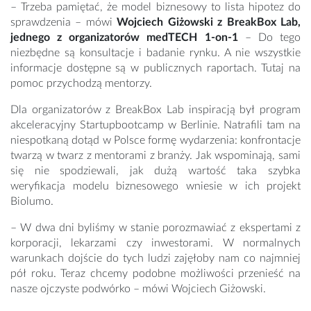
– Trzeba pamiętać, że model biznesowy to lista hipotez do
sprawdzenia – mówi
Wojciech Giżowski z BreakBox Lab,
jednego z organizatorów medTECH 1-on-1
– Do tego
niezbędne są konsultacje i badanie rynku. A nie wszystkie
informacje dostępne są w publicznych raportach. Tutaj na
pomoc przychodzą mentorzy.
Dla organizatorów z BreakBox Lab inspiracją był program
akceleracyjny Startupbootcamp w Berlinie. Natrafili tam na
niespotkaną dotąd w Polsce formę wydarzenia: konfrontacje
twarzą w twarz z mentorami z branży. Jak wspominają, sami
się nie spodziewali, jak dużą wartość taka szybka
weryfikacja modelu biznesowego wniesie w ich projekt
Biolumo.
– W dwa dni byliśmy w stanie porozmawiać z ekspertami z
korporacji, lekarzami czy inwestorami. W normalnych
warunkach dojście do tych ludzi zajęłoby nam co najmniej
pół roku. Teraz chcemy podobne możliwości przenieść na
nasze ojczyste podwórko – mówi Wojciech Giżowski.