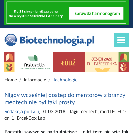
Home
Informacje
Technologie
Nigdy wcześniej dostęp do mentorów z branży
medtech nie był taki prosty
Redakcja portalu
, 31.03.2018
,
Tagi:
medtech
,
medTECH 1-
on-1
,
BreakBox Lab
Początki zawsze są najtrudniejsze – nikt tego nie wie tak