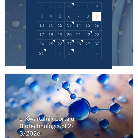
medyczna i wyniki bada...
27
28
29
30
31
1
2
3
4
5
6
7
8
9
10
11
12
13
14
15
16
17
18
19
20
21
22
23
24
25
26
27
28
29
30
31
1
2
3
4
5
6
e-Kwartalnik portalu
Biotechnologia.pl 2-
3/2026