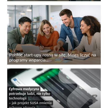
Rosnący eksport oraz nakłady na działania B+R
– tak wygląda obecnie polski rynek
biotech&nbsp;oraz medtech. Przedsiębiorstwa z
tych sektorów odnoszą sukcesy nie tylko w
Polsce, ale także na rynkach...
Polskie start-upy rosną w siłę. Mogą liczyć na
programy wsparcia...
Polskie start-upy mają potencjał do tego, aby
podbijać zagraniczne rynki – oceniają
przedstawiciele Polskiej Agencji Rozwoju
Przedsiębiorczości. Warunkiem ich rozwoju jest
jednak odpowiednie wsparcie...