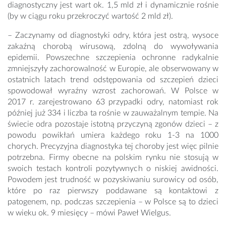
diagnostyczny jest wart ok. 1,5 mld zł i dynamicznie rośnie
(by w ciągu roku przekroczyć wartość 2 mld zł).
– Zaczynamy od diagnostyki odry, która jest ostrą, wysoce
zakaźną chorobą wirusową, zdolną do wywoływania
epidemii. Powszechne szczepienia ochronne radykalnie
zmniejszyły zachorowalność w Europie, ale obserwowany w
ostatnich latach trend odstępowania od szczepień dzieci
spowodował wyraźny wzrost zachorowań. W Polsce w
2017 r. zarejestrowano 63 przypadki odry, natomiast rok
później już 334 i liczba ta rośnie w zauważalnym tempie. Na
świecie odra pozostaje istotną przyczyną zgonów dzieci – z
powodu powikłań umiera każdego roku 1-3 na 1000
chorych. Precyzyjna diagnostyka tej choroby jest więc pilnie
potrzebna. Firmy obecne na polskim rynku nie stosują w
swoich testach kontroli pozytywnych o niskiej awidności.
Powodem jest trudność w pozyskiwaniu surowicy od osób,
które po raz pierwszy poddawane są kontaktowi z
patogenem, np. podczas szczepienia – w Polsce są to dzieci
w wieku ok. 9 miesięcy – mówi Paweł Wielgus.