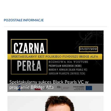
POZOSTAŁE INFORMACJE
Spektakularny sukces Black Pearls VC w
programie BRIdge Alfa
Od kompetentnego zespołu z dobrym
pomysłem, do dużego biznesu i
kilkunastokrotnego zwrotu dla inwestorów. Tak