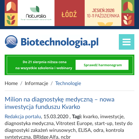
Home
Informacje
Technologie
Milion na diagnostykę medyczną – nowa
inwestycja funduszu Kvarko
Redakcja portalu
, 15.03.2020
,
Tagi:
kvarko
,
inwestycje
,
diagnostyka medyczna
,
Vitrotest Europe
,
start-up
,
testy do
diagnostyki zakażeń wirusowych
,
ELISA
,
odra
,
kontrola
syntetyczna
,
BRIdge Alfa
,
ncbr