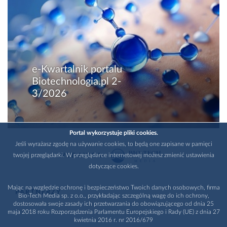
e-Kwartalnik portalu
Biotechnologia.pl 2-
3/2026
Portal wykorzystuje pliki cookies.
Jeśli wyrażasz zgodę na używanie cookies, to będą one zapisane w pamięci
twojej przeglądarki. W przeglądarce internetowej możesz zmienić ustawienia
WYDAWCA
dotyczące cookies.
Mając na względzie ochronę i bezpieczeństwo Twoich danych osobowych, firma
PARTNERZY
Bio-Tech Media sp. z o.o., przykładając szczególną wagę do ich ochrony,
dostosowała swoje zasady ich przetwarzania do obowiązującego od dnia 25
maja 2018 roku Rozporządzenia Parlamentu Europejskiego i Rady (UE) z dnia 27
kwietnia 2016 r. nr 2016/679