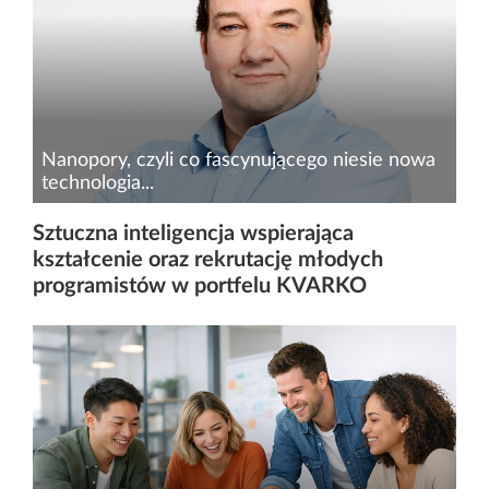
w skrócie można określić drogę skyrise.tech,
spółki technologicznej z Katowic, w któr...
Nanopory, czyli co fascynującego niesie nowa
technologia...
Mikrobiom jelitowy to skarbnica wiedzy o
Sztuczna inteligencja wspierająca
zdrowiu człowieka. Dogłębne poznanie jego
kształcenie oraz rekrutację młodych
struktury może pomóc w zrozumieniu wpływu,
programistów w portfelu KVARKO
jaki wywiera na funkcjonowanie organizmu
ludzkiego. Kluczowe może okaza...