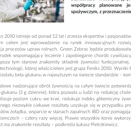
współpracy planowane je
spożywczym, z przeznaczenie
s 2050 istnieje od ponad 12 lat i zrzesza ekspertów i pasjonatów
m celem jest wprowadzenie na rynek innowacyjnych rozwiąza
cja procesów upraw rolnych. Green Zebras będzie produkowała d
rodek wspomagający leczenie i zapobieganie chorób cywilizac
a poza tym stanowi znakomity składnik żywności funkcjonalnej.
technologii, której właścicielem jest grupa Feniks 2050. Wynik
 izolatu beta-glukanu w najwyższym na świecie standardzie – ko
ądowe nadzorujące obrót żywnością na całym świecie potwierdza
glukanu (3 g dziennie), która pozwala u ludzi na redukcję cho
ilizuje poziom cukru we krwi, redukuje indeks glikemiczny żyw
jnego niezwykle ciekawe rezultaty uzyskuje się w przypadku pr
odów żołądka, wsparcie w stanach zapalnych IBD oraz pomagaj
Niemczech – cztery razy więcej. Prawie wszystkie konie wykorz
t ma znakomite rezultaty – podkreśla Łukasz Pietrzkiewicz.