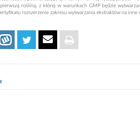
e pierwszą rośliną, z której w warunkach GMP będzie wytwarzan
ertyfikatu rozszerzenie zakresu wytwarzania ekstraktów na inne 
ały prasowe Green Zebras
E