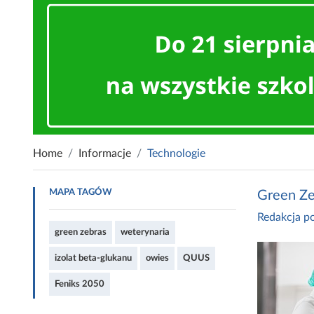
Home
Informacje
Technologie
MAPA TAGÓW
Green Zeb
Redakcja po
green zebras
weterynaria
izolat beta-glukanu
owies
QUUS
Feniks 2050