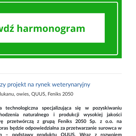
szy projekt na rynek weterynaryjny
glukanu
,
owies
,
QUUS
,
Feniks 2050
 technologiczna specjalizująca się w pozyskiwaniu
hodzenia naturalnego i produkcji wysokiej jakości
ę przetwórczą z grupą Feniks 2050 Sp. z o.o. na
bras będzie odpowiedzialna za przetwarzanie surowca w
nym – podstawy produktu QUUS. Wraz z rozwojem