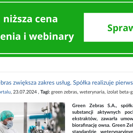
ras zwiększa zakres usług. Spółka realizuje pierw
rtalu
, 23.07.2024
,
Tagi:
green zebras
,
weterynaria
,
izolat beta-
Green Zebras S.A., spółka
substancji aktywnych poc
ekstraktów, zawarła umow
biorafinację owsa. Green Ze
standardzie weterynaryj