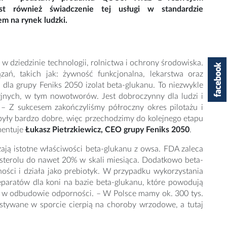
st również świadczenie tej usługi w standardzie
m na rynek ludzki.
 w dziedzinie technologii, rolnictwa i ochrony środowiska.
ń, takich jak: żywność funkcjonalna, lekarstwa oraz
la grupy Feniks 2050 izolat beta-glukanu. To niezwykle
yjnych, w tym nowotworów. Jest dobroczynny dla ludzi i
 – Z sukcesem zakończyliśmy półroczny okres pilotażu i
i były bardzo dobre, więc przechodzimy do kolejnego etapu
mentuje
Łukasz Pietrzkiewicz, CEO grupy Feniks 2050
.
ją istotne właściwości beta-glukanu z owsa. FDA zaleca
lesterolu do nawet 20% w skali miesiąca. Dodatkowo beta-
ności i działa jako prebiotyk. W przypadku wykorzystania
eparatów dla koni na bazie beta-glukanu, które powodują
ą w odbudowie odporności. – W Polsce mamy ok. 300 tys.
ystywane w sporcie cierpią na choroby wrzodowe, a tutaj