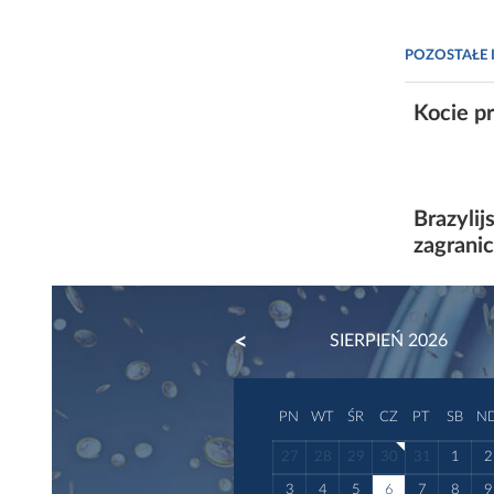
POZOSTAŁE 
Kocie p
Brazylij
zagrani
PREVIOUS
SIERPIEŃ 2026
PN
WT
ŚR
CZ
PT
SB
N
27
28
29
30
31
1
2
3
4
5
6
7
8
9