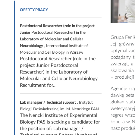
OFERTY PRACY
Postdoctoral Researcher (role in the project
Junior Postdoctoral Researcher) in the
Grupa Fenik
Laboratory of Molecular and Cellular
Jej główny
Neurobiology
, International Institute of
optymaliza
Molecular and Cell Biology in Warsaw
pożądany ś
Postdoctoral Researcher (role in the
zwierząt, 
project Junior Postdoctoral
skalowania 
Researcher) in the Laboratory of
– produkcji
Molecular and Cellular Neurobiology
Recruitment for...
Agencje rz
dawkę beta-
glukan stab
Lab manager / Technical support
, Instytut
weterynary
Biologii Doświadczalnej im. M. Nenckiego PAN
regres wrz
The Nencki Institute of Experimental
koni, a w 
Biology PAS is seeking a candidate for
nasz produk
the position of: Lab manager /