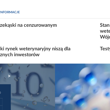
INFORMACJE
rzekąski na cenzurowanym
Stan
wete
Wój
ski rynek weterynaryjny niszą dla
Test
cznych inwestorów
NEXT
D