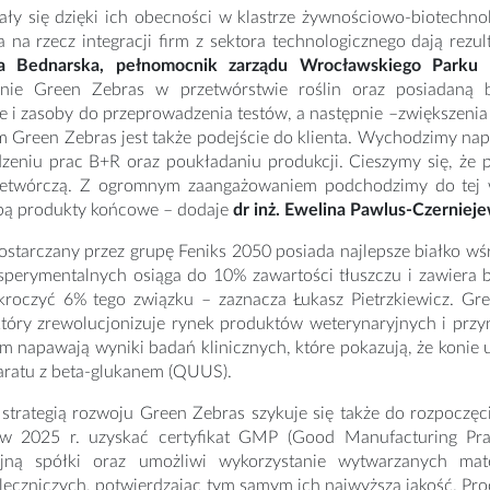
ały się dzięki ich obecności w klastrze żywnościowo-biotechn
a na rzecz integracji firm z sektora technologicznego dają rez
a Bednarska, pełnomocnik zarządu Wrocławskiego Parku T
nie Green Zebras w przetwórstwie roślin oraz posiadaną b
 i zasoby do przeprowadzenia testów, a następnie –zwiększenia 
m Green Zebras jest także podejście do klienta. Wychodzimy na
eniu prac B+R oraz poukładaniu produkcji. Cieszymy się, że po 
twórczą. Z ogromnym zaangażowaniem podchodzimy do tej wsp
obą produkty końcowe – dodaje
dr inż. Ewelina Pawlus-Czerniej
starczany przez grupę Feniks 2050 posiada najlepsze białko wś
sperymentalnych osiąga do 10% zawartości tłuszczu i zawiera
kroczyć 6% tego związku – zaznacza Łukasz Pietrzkiewicz. Gre
tóry zrewolucjonizuje rynek produktów weterynaryjnych i przyni
napawają wyniki badań klinicznych, które pokazują, że konie u
aratu z beta-glukanem (QUUS).
strategią rozwoju Green Zebras szykuje się także do rozpoczęc
 w 2025 r. uzyskać certyfikat GMP (Good Manufacturing Pra
yjną spółki oraz umożliwi wykorzystanie wytwarzanych ma
eczniczych, potwierdzając tym samym ich najwyższą jakość. Proc