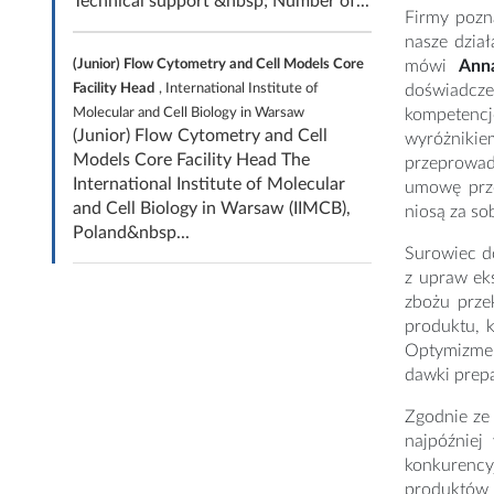
Technical support &nbsp; Number of...
Firmy pozn
nasze dział
(Junior) Flow Cytometry and Cell Models Core
mówi
Ann
Facility Head
, International Institute of
doświadcze
Molecular and Cell Biology in Warsaw
kompetencje
(Junior) Flow Cytometry and Cell
wyróżnikie
Models Core Facility Head The
przeprowadz
International Institute of Molecular
umowę prze
and Cell Biology in Warsaw (IIMCB),
niosą za s
Poland&nbsp...
Surowiec do
z upraw ek
zbożu prze
produktu, k
Optymizmem 
dawki prep
Zgodnie ze 
najpóźniej
konkurenc
produktów l