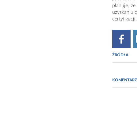
planuje, ż
uzyskaniu c
certyfikacji.
ŹRÓDŁA
F
ot. Materi
KOMENTARZ