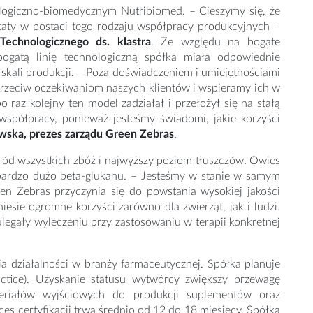
ologiczno-biomedycznym Nutribiomed. – Cieszymy się, że
ultaty w postaci tego rodzaju współpracy produkcyjnych –
echnologicznego ds. klastra
. Ze względu na bogate
ogatą linię technologiczną spółka miała odpowiednie
skali produkcji. – Poza doświadczeniem i umiejętnościami
przeciw oczekiwaniom naszych klientów i wspieramy ich w
raz kolejny ten model zadziałał i przełożył się na stałą
ółpracy, ponieważ jesteśmy świadomi, jakie korzyści
ewska, prezes zarządu Green Zebras
.
ród wszystkich zbóż i najwyższy poziom tłuszczów. Owies
 bardzo dużo beta-glukanu. – Jesteśmy w stanie w samym
en Zebras przyczynia się do powstania wysokiej jakości
esie ogromne korzyści zarówno dla zwierząt, jak i ludzi.
legały wyleczeniu przy zastosowaniu w terapii konkretnej
ia działalności w branży farmaceutycznej. Spółka planuje
ctice). Uzyskanie statusu wytwórcy zwiększy przewagę
teriałów wyjściowych do produkcji suplementów oraz
es certyfikacji trwa średnio od 12 do 18 miesięcy. Spółka