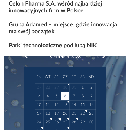
Celon Pharma S.A. wśród najbardziej
innowacyjnych firm w Polsce
Grupa Adamed – miejsce, gdzie innowacja
ma swój początek
Parki technologiczne pod lupą NIK
PREVIOUS
NEXT
SIERPIEŃ 2026
PN
WT
ŚR
CZ
PT
SB
ND
27
28
29
30
31
1
2
3
4
5
6
7
8
9
10
11
12
13
14
15
16
17
18
19
20
21
22
23
24
25
26
27
28
29
30