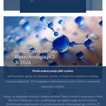
31
1
2
3
4
5
6
e-Kwartalnik portalu
Biotechnologia.pl 2-
3/2026
Portal wykorzystuje pliki cookies.
Jeśli wyrażasz zgodę na używanie cookies, to będą one zapisane w pamięci
twojej przeglądarki. W przeglądarce internetowej możesz zmienić ustawienia
dotyczące cookies.
WYDAWCA
Mając na względzie ochronę i bezpieczeństwo Twoich danych osobowych, firma
Bio-Tech Media sp. z o.o., przykładając szczególną wagę do ich ochrony,
dostosowała swoje zasady ich przetwarzania do obowiązującego od dnia 25