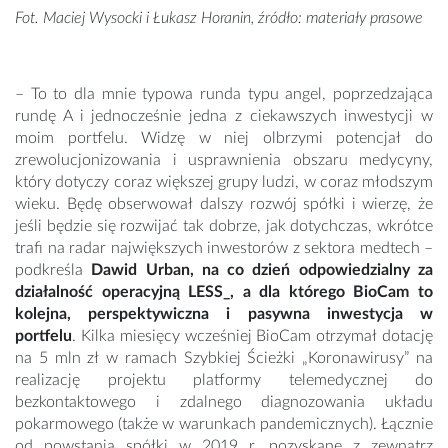
Fot. Maciej Wysocki i Łukasz Horanin, źródło: materiały prasowe
– To to dla mnie typowa runda typu angel, poprzedzająca
rundę A i jednocześnie jedna z ciekawszych inwestycji w
moim portfelu. Widzę w niej olbrzymi potencjał do
zrewolucjonizowania i usprawnienia obszaru medycyny,
który dotyczy coraz większej grupy ludzi, w coraz młodszym
wieku. Będę obserwował dalszy rozwój spółki i wierzę, że
jeśli będzie się rozwijać tak dobrze, jak dotychczas, wkrótce
trafi na radar największych inwestorów z sektora medtech –
podkreśla
Dawid Urban, na co dzień odpowiedzialny za
działalność operacyjną LESS_, a dla którego BioCam to
kolejna, perspektywiczna i pasywna inwestycja w
portfelu
. Kilka miesięcy wcześniej BioCam otrzymał dotację
na 5 mln zł w ramach Szybkiej Ścieżki „Koronawirusy” na
realizację projektu platformy telemedycznej do
bezkontaktowego i zdalnego diagnozowania układu
pokarmowego (także w warunkach pandemicznych). Łącznie
od powstania spółki w 2019 r. pozyskane z zewnątrz