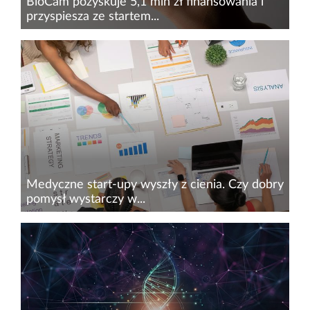
BioCam pozyskuje 5,1 mln zł finansowania i
przyspiesza ze startem...
BioCam, polska spółka deep tech rozwijająca
technologię zdalnej endoskopii kapsułkowej
układu pokarmowego, pozyskała 5,1 mln zł
nowego finansowania od ośmiu aniołów
biznesu, w tym m.in. Dariusza...
Medyczne start-upy wyszły z cienia. Czy dobry
pomysł wystarczy w...
Nowoczesne technologie w medycynie to
branża wyjątkowa, ponieważ pozwala uratować
miliony ludzi i każdego dnia poprawia jakość
życia chorych na całym świecie. Przez ok. 60 lat
rynek opieki zdrowotnej...