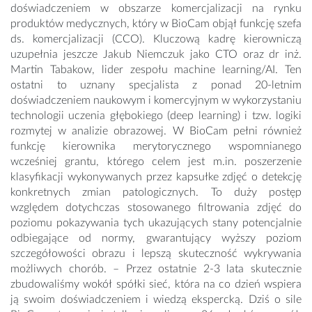
doświadczeniem w obszarze komercjalizacji na rynku
produktów medycznych, który w BioCam objął funkcję szefa
ds. komercjalizacji (CCO). Kluczową kadrę kierowniczą
uzupełnia jeszcze Jakub Niemczuk jako CTO oraz dr inż.
Martin Tabakow, lider zespołu machine learning/AI. Ten
ostatni to uznany specjalista z ponad 20-letnim
doświadczeniem naukowym i komercyjnym w wykorzystaniu
technologii uczenia głębokiego (deep learning) i tzw. logiki
rozmytej w analizie obrazowej. W BioCam pełni również
funkcję kierownika merytorycznego wspomnianego
wcześniej grantu, którego celem jest m.in. poszerzenie
klasyfikacji wykonywanych przez kapsułke zdjęć o detekcję
konkretnych zmian patologicznych. To duży postęp
względem dotychczas stosowanego filtrowania zdjęć do
poziomu pokazywania tych ukazujących stany potencjalnie
odbiegające od normy, gwarantujący wyższy poziom
szczegółowości obrazu i lepszą skuteczność wykrywania
możliwych chorób. – Przez ostatnie 2-3 lata skutecznie
zbudowaliśmy wokół spółki sieć, która na co dzień wspiera
ją swoim doświadczeniem i wiedzą ekspercką. Dziś o sile