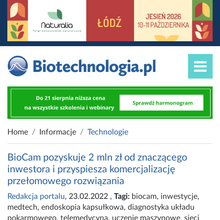
Home
Informacje
Technologie
BioCam pozyskuje 2 mln zł od znaczącego
inwestora i przyspiesza komercjalizację
przełomowego rozwiązania
Redakcja portalu
, 23.02.2022
,
Tagi:
biocam
,
inwestycje
,
medtech
,
endoskopia kapsułkowa
,
diagnostyka układu
pokarmowego
,
telemedycyna
,
uczenie maszynowe
,
sieci