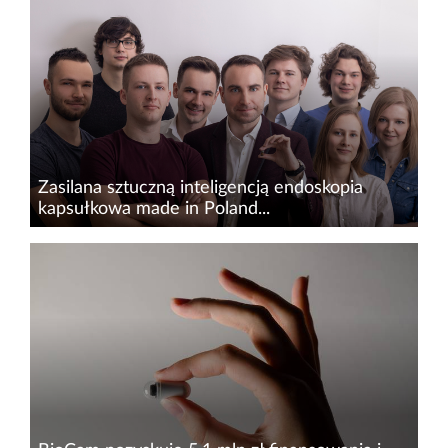
Zasilana sztuczną inteligencją endoskopia
kapsułkowa made in Poland...
Biocam&nbsp;to wrocławski start-up medtech,
rozwijający nieinwazyjną i bezbolesną metodę
monitorowania i diagnostyki stanu układu
pokarmowego za pomocą sondy wielkości
kapsułki.&nbsp;Spółka ogłosiła...