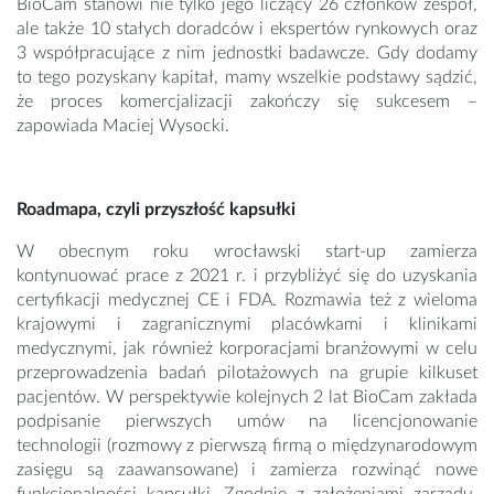
BioCam stanowi nie tylko jego liczący 26 członków zespół,
ale także 10 stałych doradców i ekspertów rynkowych oraz
3 współpracujące z nim jednostki badawcze. Gdy dodamy
to tego pozyskany kapitał, mamy wszelkie podstawy sądzić,
że proces komercjalizacji zakończy się sukcesem –
zapowiada Maciej Wysocki.
Roadmapa, czyli przyszłość kapsułki
W obecnym roku wrocławski start-up zamierza
kontynuować prace z 2021 r. i przybliżyć się do uzyskania
certyfikacji medycznej CE i FDA. Rozmawia też z wieloma
krajowymi i zagranicznymi placówkami i klinikami
medycznymi, jak również korporacjami branżowymi w celu
przeprowadzenia badań pilotażowych na grupie kilkuset
pacjentów. W perspektywie kolejnych 2 lat BioCam zakłada
podpisanie pierwszych umów na licencjonowanie
technologii (rozmowy z pierwszą firmą o międzynarodowym
zasięgu są zaawansowane) i zamierza rozwinąć nowe