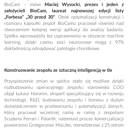
BioCam – mówi
Maciej Wysocki, prezes i jeden z
założycieli BioCam, laureat najnowszej edycji listy
„Forbesa” „30 przed 30”
. Obok optymalizacji konstrukcji i
rozmiaru kapsułki zespół BioCamu pracował również nad
stworzeniem kolejnej wersji aplikacji do analizy badania.
Spółka wprowadziła też usprawnienia w obszarze machine
learning, dzięki czemu sieci neuronowe mogą z 97%
dokładnością odnajdywać patologie chorobowe.
Konstruowanie zespołu ze sztuczną inteligencją w tle
Przyspieszenie zmian w spółce stało się możliwe dzięki
rozbudowaniu operacyjnego zespołu: stanowisko COO
objął Łukasz Horanin, ekspert specjalizujący się w rozwoju
technologii, R&D, budowaniu zespołu i biznesu z dużym
doświadczeniem w przetwarzaniu i automatyzacji danych,
który pracował wcześniej ramię w ramię z zespołami
Scuderia Ferrari i Palantir, natomiast proces komercjalizacji
powierzono Grzegorzowi Moczko, menedżerowi z 25-letnim