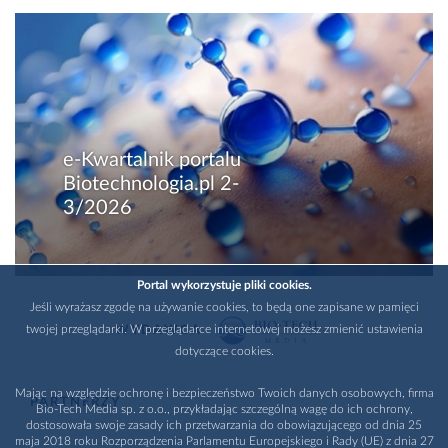
e-Kwartalnik portalu
Biotechnologia.pl 2-
3/2026
Portal wykorzystuje pliki cookies.
Jeśli wyrażasz zgodę na używanie cookies, to będą one zapisane w pamięci
twojej przeglądarki. W przeglądarce internetowej możesz zmienić ustawienia
WYDAWCA
dotyczące cookies.
Mając na względzie ochronę i bezpieczeństwo Twoich danych osobowych, firma
PARTNERZY
Bio-Tech Media sp. z o.o., przykładając szczególną wagę do ich ochrony,
dostosowała swoje zasady ich przetwarzania do obowiązującego od dnia 25
maja 2018 roku Rozporządzenia Parlamentu Europejskiego i Rady (UE) z dnia 27