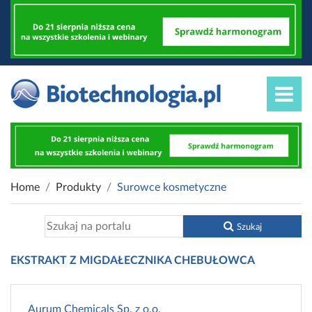
Home
Produkty
Surowce kosmetyczne
Szukaj
EKSTRAKT Z MIGDAŁECZNIKA CHEBUŁOWCA
Aurum Chemicals Sp. z o.o.