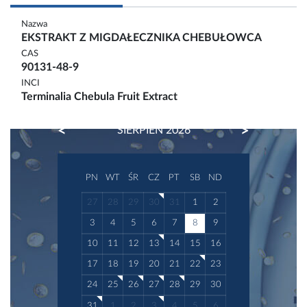
Nazwa
EKSTRAKT Z MIGDAŁECZNIKA CHEBUŁOWCA
CAS
90131-48-9
INCI
Terminalia Chebula Fruit Extract
PREVIOUS
NEXT
SIERPIEŃ 2026
PN
WT
ŚR
CZ
PT
SB
ND
27
28
29
30
31
1
2
3
4
5
6
7
8
9
10
11
12
13
14
15
16
17
18
19
20
21
22
23
24
25
26
27
28
29
30
31
1
2
3
4
5
6