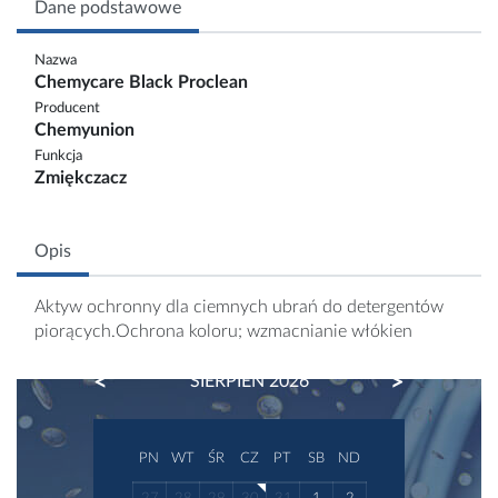
Dane podstawowe
Nazwa
Chemycare Black Proclean
Producent
Chemyunion
Funkcja
Zmiękczacz
Opis
Aktyw ochronny dla ciemnych ubrań do detergentów
piorących.Ochrona koloru; wzmacnianie włókien
PREVIOUS
NEXT
SIERPIEŃ 2026
PN
WT
ŚR
CZ
PT
SB
ND