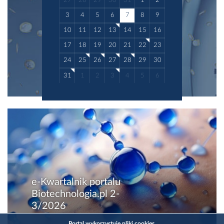
27
28
29
30
31
1
2
3
4
5
6
7
8
9
10
11
12
13
14
15
16
17
18
19
20
21
22
23
24
25
26
27
28
29
30
31
1
2
3
4
5
6
e-Kwartalnik portalu
Biotechnologia.pl 2-
3/2026
Portal wykorzystuje pliki cookies.