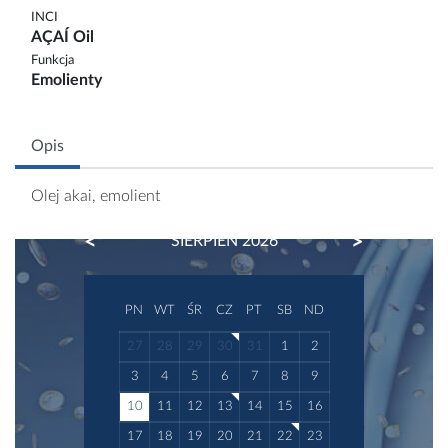
INCI
AÇAÍ Oil
Funkcja
Emolienty
Opis
Olej akai, emolient
PREVIOUS
NEXT
SIERPIEŃ 2026
PN
WT
ŚR
CZ
PT
SB
ND
27
28
29
30
31
1
2
3
4
5
6
7
8
9
10
11
12
13
14
15
16
17
18
19
20
21
22
23