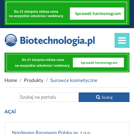
Home
Produkty
Surowce kosmetyczne
Szukaj
AÇAÍ
Nordmann Rassmann Polska sp. z o.o.