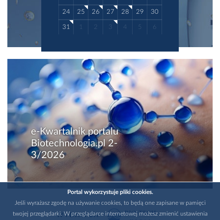
24
25
26
27
28
29
30
31
1
2
3
4
5
6
e-Kwartalnik portalu
Biotechnologia.pl 2-
3/2026
Portal wykorzystuje pliki cookies.
Jeśli wyrażasz zgodę na używanie cookies, to będą one zapisane w pamięci
twojej przeglądarki. W przeglądarce internetowej możesz zmienić ustawienia
WYDAWCA