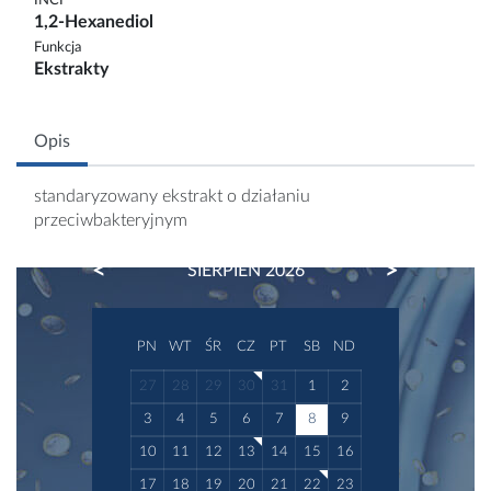
INCI
1,2-Hexanediol
Funkcja
Ekstrakty
Opis
standaryzowany ekstrakt o działaniu
przeciwbakteryjnym
PREVIOUS
NEXT
SIERPIEŃ 2026
PN
WT
ŚR
CZ
PT
SB
ND
27
28
29
30
31
1
2
3
4
5
6
7
8
9
10
11
12
13
14
15
16
17
18
19
20
21
22
23