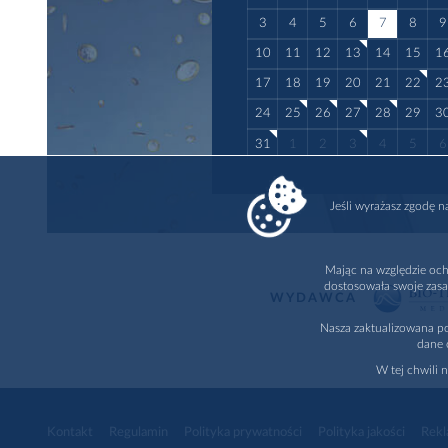
3
4
5
6
7
8
9
10
11
12
13
14
15
1
17
18
19
20
21
22
2
24
25
26
27
28
29
3
31
1
2
3
4
5
6
Jeśli wyrażasz zgodę 
Mając na względzie och
dostosowała swoje zasa
WYDAWCA
Nasza zaktualizowana po
dane 
W tej chwili 
Kontakt
Regulamin
Polityka prywatności
Polityka jakości
Rekl