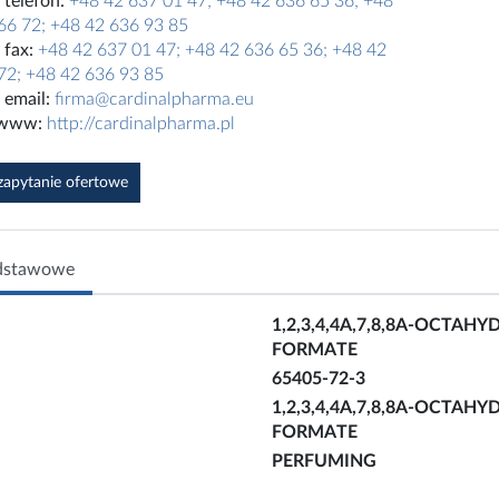
telefon:
+48 42 637 01 47; +48 42 636 65 36; +48
66 72; +48 42 636 93 85
fax:
+48 42 637 01 47; +48 42 636 65 36; +48 42
72; +48 42 636 93 85
email:
firma@cardinalpharma.eu
 www:
http://cardinalpharma.pl
 zapytanie ofertowe
dstawowe
1,2,3,4,4A,7,8,8A-OCTA
FORMATE
65405-72-3
1,2,3,4,4A,7,8,8A-OCTA
FORMATE
PERFUMING