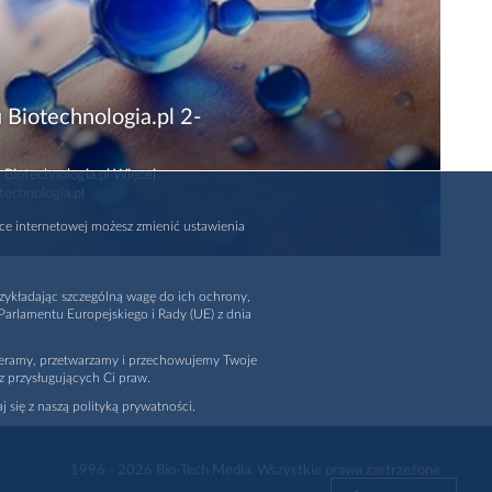
 Biotechnologia.pl 2-
 Biotechnologia.pl Więcej
technologia.pl
rce internetowej możesz zmienić ustawienia
zykładając szczególną wagę do ich ochrony,
arlamentu Europejskiego i Rady (UE) z dnia
ieramy, przetwarzamy i przechowujemy Twoje
z przysługujących Ci praw.
j się z naszą polityką prywatności.
1996 - 2026
Bio-Tech Media
. Wszystkie prawa zastrzeżone