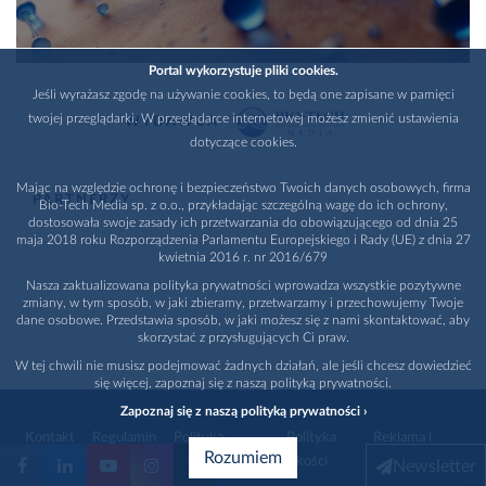
Portal wykorzystuje pliki cookies.
Jeśli wyrażasz zgodę na używanie cookies, to będą one zapisane w pamięci
twojej przeglądarki. W przeglądarce internetowej możesz zmienić ustawienia
WYDAWCA
dotyczące cookies.
Mając na względzie ochronę i bezpieczeństwo Twoich danych osobowych, firma
PARTNERZY
Bio-Tech Media sp. z o.o., przykładając szczególną wagę do ich ochrony,
dostosowała swoje zasady ich przetwarzania do obowiązującego od dnia 25
maja 2018 roku Rozporządzenia Parlamentu Europejskiego i Rady (UE) z dnia 27
kwietnia 2016 r. nr 2016/679
Nasza zaktualizowana polityka prywatności wprowadza wszystkie pozytywne
zmiany, w tym sposób, w jaki zbieramy, przetwarzamy i przechowujemy Twoje
dane osobowe. Przedstawia sposób, w jaki możesz się z nami skontaktować, aby
skorzystać z przysługujących Ci praw.
W tej chwili nie musisz podejmować żadnych działań, ale jeśli chcesz dowiedzieć
się więcej, zapoznaj się z naszą polityką prywatności.
Zapoznaj się z naszą polityką prywatności ›
Kontakt
Regulamin
Polityka
Polityka
Reklama i
Rozumiem
prywatności
jakości
promocja
Newsletter