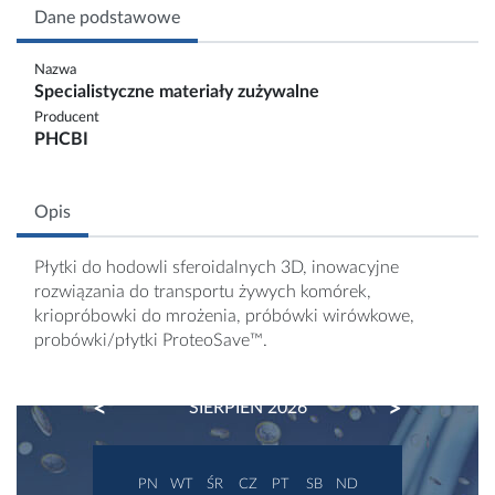
Dane podstawowe
Nazwa
Specialistyczne materiały zużywalne
Producent
PHCBI
Opis
Płytki do hodowli sferoidalnych 3D, inowacyjne
rozwiązania do transportu żywych komórek,
kriopróbowki do mrożenia, próbówki wirówkowe,
probówki/płytki ProteoSave™.
PREVIOUS
NEXT
SIERPIEŃ 2026
PN
WT
ŚR
CZ
PT
SB
ND