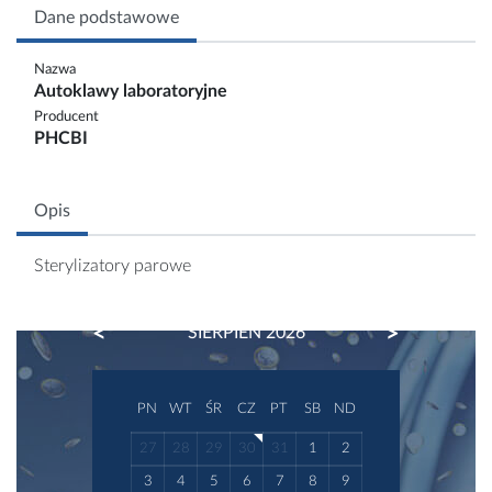
Dane podstawowe
Nazwa
Autoklawy laboratoryjne
Producent
PHCBI
Opis
Sterylizatory parowe
PREVIOUS
NEXT
SIERPIEŃ 2026
PN
WT
ŚR
CZ
PT
SB
ND
27
28
29
30
31
1
2
3
4
5
6
7
8
9