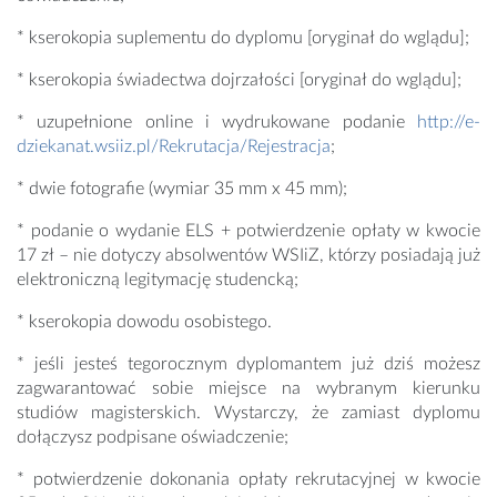
* kserokopia suplementu do dyplomu [oryginał do wglądu];
* kserokopia świadectwa dojrzałości [oryginał do wglądu];
* uzupełnione online i wydrukowane podanie
http://e-
dziekanat.wsiiz.pl/Rekrutacja/Rejestracja
;
* dwie fotografie (wymiar 35 mm x 45 mm);
* podanie o wydanie ELS + potwierdzenie opłaty w kwocie
17 zł – nie dotyczy absolwentów WSIiZ, którzy posiadają już
elektroniczną legitymację studencką;
* kserokopia dowodu osobistego.
* jeśli jesteś tegorocznym dyplomantem już dziś możesz
zagwarantować sobie miejsce na wybranym kierunku
studiów magisterskich. Wystarczy, że zamiast dyplomu
dołączysz podpisane oświadczenie;
* potwierdzenie dokonania opłaty rekrutacyjnej w kwocie