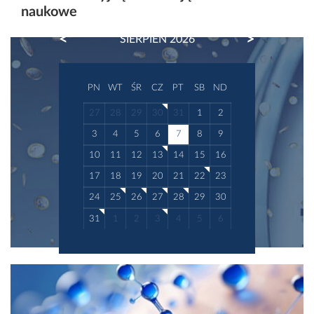
naukowe
PREVIOUS
NEXT
SIERPIEŃ 2026
PN
WT
ŚR
CZ
PT
SB
ND
27
28
29
30
31
1
2
3
4
5
6
7
8
9
10
11
12
13
14
15
16
17
18
19
20
21
22
23
24
25
26
27
28
29
30
31
1
2
3
4
5
6