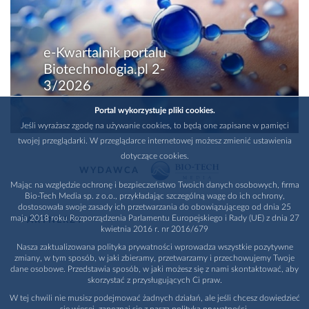
e-Kwartalnik portalu
Biotechnologia.pl 2-
3/2026
Portal wykorzystuje pliki cookies.
Jeśli wyrażasz zgodę na używanie cookies, to będą one zapisane w pamięci
twojej przeglądarki. W przeglądarce internetowej możesz zmienić ustawienia
dotyczące cookies.
WYDAWCA
Mając na względzie ochronę i bezpieczeństwo Twoich danych osobowych, firma
Bio-Tech Media sp. z o.o., przykładając szczególną wagę do ich ochrony,
dostosowała swoje zasady ich przetwarzania do obowiązującego od dnia 25
maja 2018 roku Rozporządzenia Parlamentu Europejskiego i Rady (UE) z dnia 27
PARTNERZY
kwietnia 2016 r. nr 2016/679
Nasza zaktualizowana polityka prywatności wprowadza wszystkie pozytywne
zmiany, w tym sposób, w jaki zbieramy, przetwarzamy i przechowujemy Twoje
dane osobowe. Przedstawia sposób, w jaki możesz się z nami skontaktować, aby
skorzystać z przysługujących Ci praw.
W tej chwili nie musisz podejmować żadnych działań, ale jeśli chcesz dowiedzieć