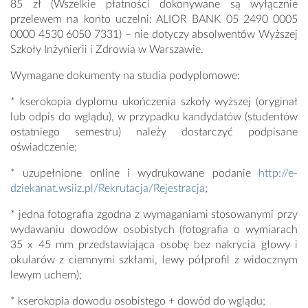
85 zł (Wszelkie płatności dokonywane są wyłącznie
przelewem na konto uczelni: ALIOR BANK 05 2490 0005
0000 4530 6050 7331) – nie dotyczy absolwentów Wyższej
Szkoły Inżynierii i Zdrowia w Warszawie.
Wymagane dokumenty na studia podyplomowe:
* kserokopia dyplomu ukończenia szkoły wyższej (oryginał
lub odpis do wglądu), w przypadku kandydatów (studentów
ostatniego semestru) należy dostarczyć podpisane
oświadczenie;
* uzupełnione online i wydrukowane podanie
http://e-
dziekanat.wsiiz.pl/Rekrutacja/Rejestracja
;
* jedna fotografia zgodna z wymaganiami stosowanymi przy
wydawaniu dowodów osobistych (fotografia o wymiarach
35 x 45 mm przedstawiająca osobę bez nakrycia głowy i
okularów z ciemnymi szkłami, lewy półprofil z widocznym
lewym uchem);
* kserokopia dowodu osobistego + dowód do wglądu;