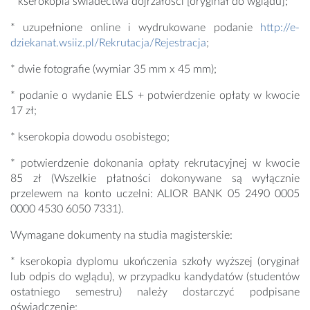
* kserokopia świadectwa dojrzałości [oryginał do wglądu];
* uzupełnione online i wydrukowane podanie
http://e-
dziekanat.wsiiz.pl/Rekrutacja/Rejestracja
;
* dwie fotografie (wymiar 35 mm x 45 mm);
* podanie o wydanie ELS + potwierdzenie opłaty w kwocie
17 zł;
* kserokopia dowodu osobistego;
* potwierdzenie dokonania opłaty rekrutacyjnej w kwocie
85 zł (Wszelkie płatności dokonywane są wyłącznie
przelewem na konto uczelni: ALIOR BANK 05 2490 0005
0000 4530 6050 7331).
Wymagane dokumenty na studia magisterskie:
* kserokopia dyplomu ukończenia szkoły wyższej (oryginał
lub odpis do wglądu), w przypadku kandydatów (studentów
ostatniego semestru) należy dostarczyć podpisane
oświadczenie;