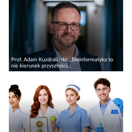
W dniach 9-10 lipca br.&nbsp;Wyższa Szkoła
Inżynierii i Zdrowia w Warszawie zaprasza do
odwiedzenia dwóch siedzib uczelni&nbsp;–
&nbsp;odbędą się Dni...
Prof. Adam Kuzdraliński: „Bioinformatyka to
nie kierunek przyszłości...
Jeszcze niedawno postrzegana jako dyscyplina
hermetyczna, bioinformatyka stała się dziś
centralnym punktem styku nauk przyrodniczych
z zaawansowaną technologią cyfrową.
Gwałtowny przyrost danych...