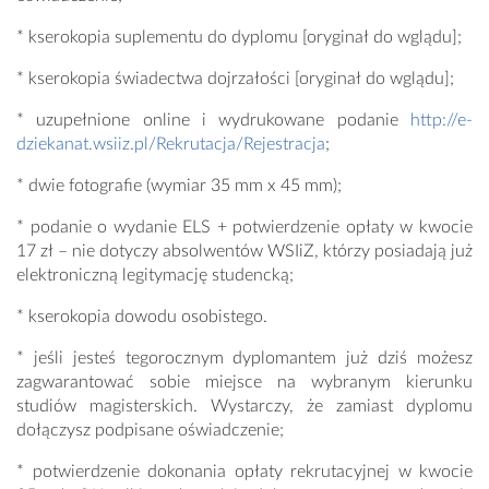
* kserokopia suplementu do dyplomu [oryginał do wglądu];
* kserokopia świadectwa dojrzałości [oryginał do wglądu];
* uzupełnione online i wydrukowane podanie
http://e-
dziekanat.wsiiz.pl/Rekrutacja/Rejestracja
;
* dwie fotografie (wymiar 35 mm x 45 mm);
* podanie o wydanie ELS + potwierdzenie opłaty w kwocie
17 zł – nie dotyczy absolwentów WSIiZ, którzy posiadają już
elektroniczną legitymację studencką;
* kserokopia dowodu osobistego.
* jeśli jesteś tegorocznym dyplomantem już dziś możesz
zagwarantować sobie miejsce na wybranym kierunku
studiów magisterskich. Wystarczy, że zamiast dyplomu
dołączysz podpisane oświadczenie;
* potwierdzenie dokonania opłaty rekrutacyjnej w kwocie