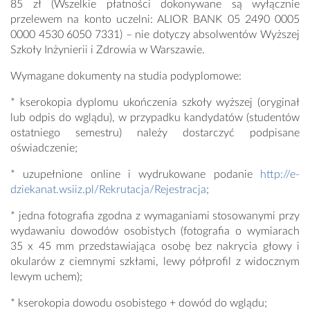
85 zł (Wszelkie płatności dokonywane są wyłącznie
przelewem na konto uczelni: ALIOR BANK 05 2490 0005
0000 4530 6050 7331) – nie dotyczy absolwentów Wyższej
Szkoły Inżynierii i Zdrowia w Warszawie.
Wymagane dokumenty na studia podyplomowe:
* kserokopia dyplomu ukończenia szkoły wyższej (oryginał
lub odpis do wglądu), w przypadku kandydatów (studentów
ostatniego semestru) należy dostarczyć podpisane
oświadczenie;
* uzupełnione online i wydrukowane podanie
http://e-
dziekanat.wsiiz.pl/Rekrutacja/Rejestracja
;
* jedna fotografia zgodna z wymaganiami stosowanymi przy
wydawaniu dowodów osobistych (fotografia o wymiarach
35 x 45 mm przedstawiająca osobę bez nakrycia głowy i
okularów z ciemnymi szkłami, lewy półprofil z widocznym
lewym uchem);
* kserokopia dowodu osobistego + dowód do wglądu;