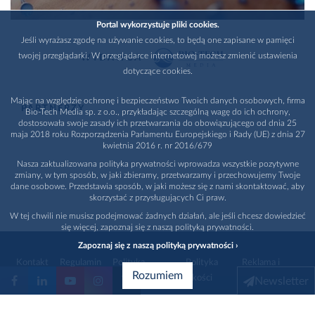
Portal wykorzystuje pliki cookies.
Jeśli wyrażasz zgodę na używanie cookies, to będą one zapisane w pamięci
twojej przeglądarki. W przeglądarce internetowej możesz zmienić ustawienia
WYDAWCA
dotyczące cookies.
Mając na względzie ochronę i bezpieczeństwo Twoich danych osobowych, firma
PARTNERZY
Bio-Tech Media sp. z o.o., przykładając szczególną wagę do ich ochrony,
dostosowała swoje zasady ich przetwarzania do obowiązującego od dnia 25
maja 2018 roku Rozporządzenia Parlamentu Europejskiego i Rady (UE) z dnia 27
kwietnia 2016 r. nr 2016/679
Nasza zaktualizowana polityka prywatności wprowadza wszystkie pozytywne
zmiany, w tym sposób, w jaki zbieramy, przetwarzamy i przechowujemy Twoje
dane osobowe. Przedstawia sposób, w jaki możesz się z nami skontaktować, aby
skorzystać z przysługujących Ci praw.
W tej chwili nie musisz podejmować żadnych działań, ale jeśli chcesz dowiedzieć
się więcej, zapoznaj się z naszą polityką prywatności.
Zapoznaj się z naszą polityką prywatności ›
Kontakt
Regulamin
Polityka
Polityka
Reklama i
Rozumiem
prywatności
jakości
promocja
Newsletter
1996 - 2026
Bio-Tech Media
. Wszystkie prawa zastrzeżone