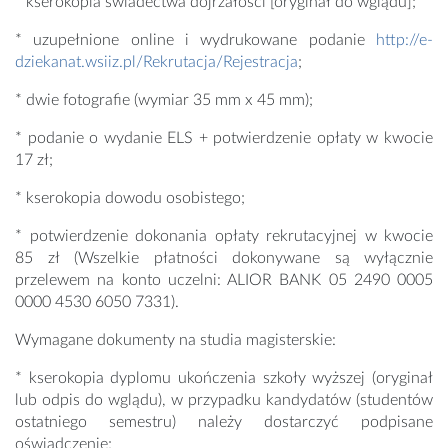
* kserokopia świadectwa dojrzałości [oryginał do wglądu];
* uzupełnione online i wydrukowane podanie
http://e-
dziekanat.wsiiz.pl/Rekrutacja/Rejestracja
;
* dwie fotografie (wymiar 35 mm x 45 mm);
* podanie o wydanie ELS + potwierdzenie opłaty w kwocie
17 zł;
* kserokopia dowodu osobistego;
* potwierdzenie dokonania opłaty rekrutacyjnej w kwocie
85 zł (Wszelkie płatności dokonywane są wyłącznie
przelewem na konto uczelni: ALIOR BANK 05 2490 0005
0000 4530 6050 7331).
Wymagane dokumenty na studia magisterskie:
* kserokopia dyplomu ukończenia szkoły wyższej (oryginał
lub odpis do wglądu), w przypadku kandydatów (studentów
ostatniego semestru) należy dostarczyć podpisane
oświadczenie;