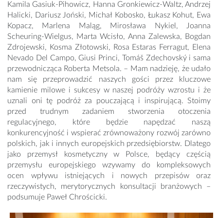
Kamila Gasiuk-Pihowicz, Hanna Gronkiewicz-Waltz, Andrzej
Halicki, Dariusz Joński, Michał Kobosko, Łukasz Kohut, Ewa
Kopacz, Marlena Maląg, Mirosława Nykiel, Joanna
Scheuring-Wielgus, Marta Wcisło, Anna Zalewska, Bogdan
Zdrojewski, Kosma Złotowski, Rosa Estaras Ferragut, Elena
Nevado Del Campo, Giusi Princi, Tomáš Zdechovský i sama
przewodnicząca Roberta Metsola. – Mam nadzieję, że udało
nam się przeprowadzić naszych gości przez kluczowe
kamienie milowe i sukcesy w naszej podróży wzrostu i że
uznali oni tę podróż za pouczającą i inspirującą. Stoimy
przed trudnym zadaniem stworzenia otoczenia
regulacyjnego, które będzie napędzać naszą
konkurencyjność i wspierać zrównoważony rozwój zarówno
polskich, jak i innych europejskich przedsiębiorstw. Dlatego
jako przemysł kosmetyczny w Polsce, będący częścią
przemysłu europejskiego wzywamy do kompleksowych
ocen wpływu istniejących i nowych przepisów oraz
rzeczywistych, merytorycznych konsultacji branżowych –
podsumuje Paweł Chrościcki.