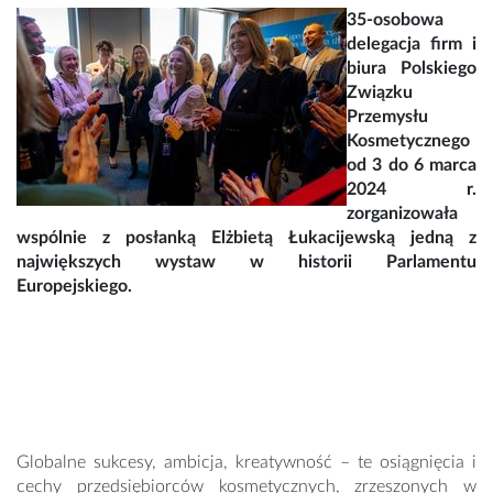
35-osobowa
delegacja firm i
biura Polskiego
Związku
Przemysłu
Kosmetycznego
od 3 do 6 marca
2024 r.
zorganizowała
wspólnie z posłanką Elżbietą Łukacijewską jedną z
największych wystaw w historii Parlamentu
Europejskiego.
Globalne sukcesy, ambicja, kreatywność – te osiągnięcia i
cechy przedsiębiorców kosmetycznych, zrzeszonych w