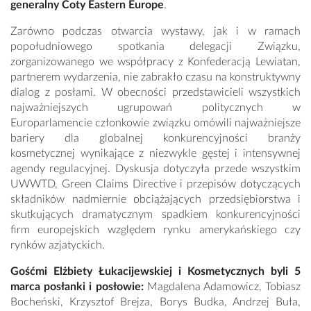
generalny Coty Eastern Europe
.
Zarówno podczas otwarcia wystawy, jak i w ramach
popołudniowego spotkania delegacji Związku,
zorganizowanego we współpracy z Konfederacją Lewiatan,
partnerem wydarzenia, nie zabrakło czasu na konstruktywny
dialog z posłami. W obecności przedstawicieli wszystkich
najważniejszych ugrupowań politycznych w
Europarlamencie członkowie związku omówili najważniejsze
bariery dla globalnej konkurencyjności branży
kosmetycznej wynikające z niezwykle gęstej i intensywnej
agendy regulacyjnej. Dyskusja dotyczyła przede wszystkim
UWWTD, Green Claims Directive i przepisów dotyczących
składników nadmiernie obciążających przedsiębiorstwa i
skutkujących dramatycznym spadkiem konkurencyjności
firm europejskich względem rynku amerykańskiego czy
rynków azjatyckich.
Gośćmi Elżbiety Łukacijewskiej i Kosmetycznych byli 5
marca posłanki i posłowie:
Magdalena Adamowicz, Tobiasz
Bocheński, Krzysztof Brejza, Borys Budka, Andrzej Buła,