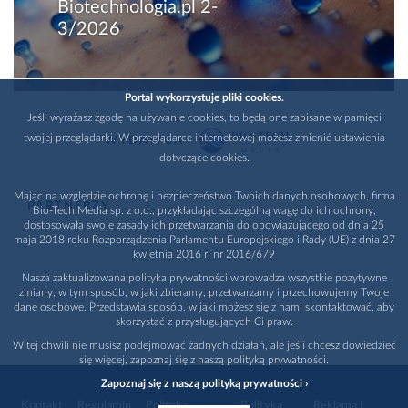
Biotechnologia.pl 2-
3/2026
Portal wykorzystuje pliki cookies.
Jeśli wyrażasz zgodę na używanie cookies, to będą one zapisane w pamięci
twojej przeglądarki. W przeglądarce internetowej możesz zmienić ustawienia
WYDAWCA
dotyczące cookies.
Mając na względzie ochronę i bezpieczeństwo Twoich danych osobowych, firma
PARTNERZY
Bio-Tech Media sp. z o.o., przykładając szczególną wagę do ich ochrony,
dostosowała swoje zasady ich przetwarzania do obowiązującego od dnia 25
maja 2018 roku Rozporządzenia Parlamentu Europejskiego i Rady (UE) z dnia 27
kwietnia 2016 r. nr 2016/679
Nasza zaktualizowana polityka prywatności wprowadza wszystkie pozytywne
zmiany, w tym sposób, w jaki zbieramy, przetwarzamy i przechowujemy Twoje
dane osobowe. Przedstawia sposób, w jaki możesz się z nami skontaktować, aby
skorzystać z przysługujących Ci praw.
W tej chwili nie musisz podejmować żadnych działań, ale jeśli chcesz dowiedzieć
się więcej, zapoznaj się z naszą polityką prywatności.
Zapoznaj się z naszą polityką prywatności ›
Kontakt
Regulamin
Polityka
Polityka
Reklama i