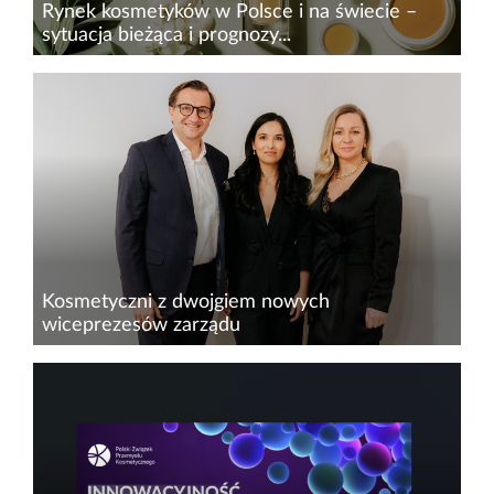
Rynek kosmetyków w Polsce i na świecie –
sytuacja bieżąca i prognozy...
Jak podaje Statista, w 2025 r. światowa
sprzedaż branży kosmetycznej wzrosła o 4% (do
629 mld euro). Była to wartość o 35% większa
niż w 2020 r. W tym samym czasie
Polska&nbsp;z udziałem 3,3% w...
Kosmetyczni z dwojgiem nowych
wiceprezesów zarządu
11 grudnia br. w głosowaniu do składu zarządu
Polskiego Związku Przemysłu Kosmetycznego
władze organizacji powołały dwoje nowych
wiceprezesów. Stanowiska te objęli Dorota
Malinowska, członek zarządu i...