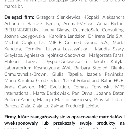
marca br.
Delegaci firm:
Grzegorz Sienkiewicz, 4Szpaki, Aleksandra
Artiuch i Bartosz Kędzia, Aromat-Vertex, Anna Bieluń,
BIELUN&BIELUN, Iwona Białas, CosmetoSafe Consulting,
Joanna Łodygowska i Karolina Lendzion, Dr Irena Eris S.A.,
Michał Czajka, Dr. MIELE Cosmed Group S.A., Marta
Kanduła, Formika, Lucyna Leszczyńska i Klaudia Szary,
Graylabs, Agnieszka Kępińska-Sadowska i Małgorzata Faraś,
Haleon, Larysa Dysput-Goławska i Jakub Kutyła,
Laboratorium Kosmetyczne AVA, Barbara Stępień, Blanka
Chmurzyńska-Brown, Giulia Tapella, Izabela Pawińska,
Maria Karolina Grudziecka, L’Oréal Poland and Baltic HUB,
Anna Gawron, MG Evolution, Tomasz Tołwiński, MPS
International, Marta Bartkowiak, Pan Drwal, Joanna Bator,
Pollena-Aroma, Maciej i Marcin Siekierscy, Provital, Lidia i
Bartosz Ziaja, Ziaja Ltd Zakład Produkcji Leków.
Firmy, które zaangażowały się w opracowanie materiałów i
wyeksponowały lub przekazały swoje produkty na