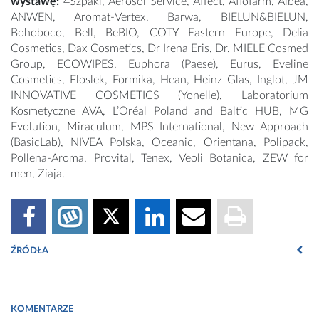
wystawę:
4Szpaki, Aerosol Service, Affect, Aflofarm, Albea,
ANWEN, Aromat-Vertex, Barwa, BIELUN&BIELUN,
Bohoboco, Bell, BeBIO, COTY Eastern Europe, Delia
Cosmetics, Dax Cosmetics, Dr Irena Eris, Dr. MIELE Cosmed
Group, ECOWIPES, Euphora (Paese), Eurus, Eveline
Cosmetics, Floslek, Formika, Hean, Heinz Glas, Inglot, JM
INNOVATIVE COSMETICS (Yonelle), Laboratorium
Kosmetyczne AVA, L’Oréal Poland and Baltic HUB, MG
Evolution, Miraculum, MPS International, New Approach
(BasicLab), NIVEA Polska, Oceanic, Orientana, Polipack,
Pollena-Aroma, Provital, Tenex, Veoli Botanica, ZEW for
men, Ziaja.
ŹRÓDŁA
Fot. Polski Związek Przemysłu Kosmetycznego
KOMENTARZE