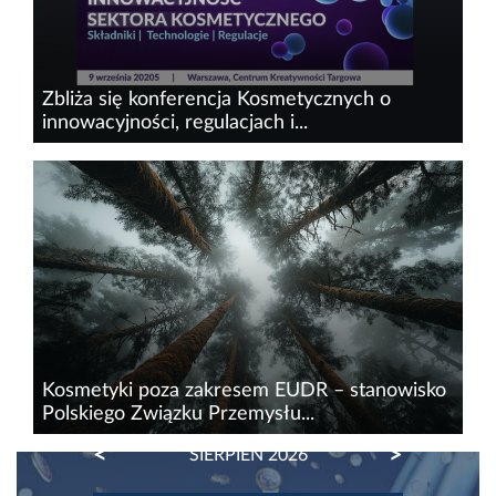
Zbliża się konferencja Kosmetycznych o
innowacyjności, regulacjach i...
9 września br. w Warszawie reprezentanci
branży kosmetycznej z całej Polski spotkają się,
by podyskutować nt. innowacyjnych rozwiązań
w sektorze, nadchodzących regulacji i wyzwań
rynkowych, które w...
Kosmetyki poza zakresem EUDR – stanowisko
Polskiego Związku Przemysłu...
PREVIOUS
NEXT
SIERPIEŃ 2026
Rozporządzenie UE 2023/1115 (EUDR), w
sprawie zakazu wylesiania, zacznie