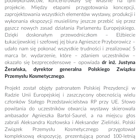
podwykonawców, koncentrowały się właśnie na tym
projekcie. Między etapami przygotowania koncepcji,
zaprojektowania wszystkich elementów wystawy, produkcji i
wykonania ekspozycji musieliśmy jeszcze przebić się przez
gąszcz nowych zasad działania Parlamentu Europejskiego.
Dzięki doskonałym przewodniczkom – Elżbiecie
Łukacijewskiej i szefowej jej biura Agnieszce Przyborowicz –
udało nam się pokonać wszystkie trudności i zrealizować 5
marca br. wydarzenie, które – zdaniem uczestników –
okazało się bezprecedensowe – opowiada
dr inż. Justyna
Żerańska, dyrektor generalna Polskiego Związku
Przemysłu Kosmetycznego
.
Projekt został objęty patronatem Polskiej Prezydencji w
Radzie Unii Europejskiej i zaszczycony obecnością wielu
członków Stałego Przedstawicielstwa RP przy UE. Słowo
powitania do uczestników otwarcia wystawy skierowała
ambasador Agnieszka Bartol-Saurel, a na miejscu głos
zabrali Aleksandra Kozłowska i Aleksander Zieliński. Polski
Związek Przemysłu Kosmetycznego przygotował
kompleksową ekspozycję, prezentującą ponad 100-letnią