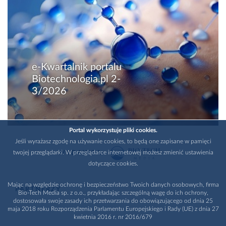
e-Kwartalnik portalu
Biotechnologia.pl 2-
3/2026
Portal wykorzystuje pliki cookies.
Jeśli wyrażasz zgodę na używanie cookies, to będą one zapisane w pamięci
twojej przeglądarki. W przeglądarce internetowej możesz zmienić ustawienia
WYDAWCA
dotyczące cookies.
Mając na względzie ochronę i bezpieczeństwo Twoich danych osobowych, firma
PARTNERZY
Bio-Tech Media sp. z o.o., przykładając szczególną wagę do ich ochrony,
dostosowała swoje zasady ich przetwarzania do obowiązującego od dnia 25
maja 2018 roku Rozporządzenia Parlamentu Europejskiego i Rady (UE) z dnia 27
kwietnia 2016 r. nr 2016/679