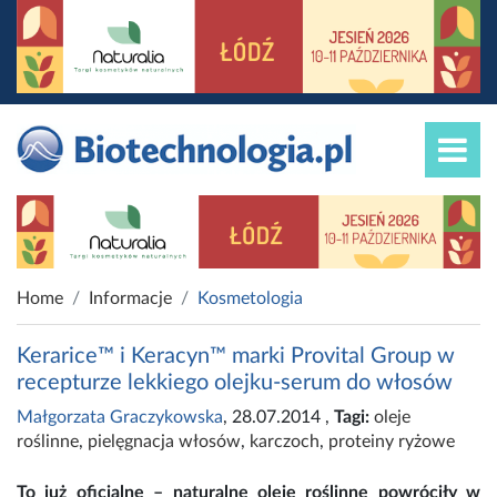
Home
Informacje
Kosmetologia
Kerarice™ i Keracyn™ marki Provital Group w
recepturze lekkiego olejku-serum do włosów
Małgorzata Graczykowska
, 28.07.2014
,
Tagi:
oleje
roślinne
,
pielęgnacja włosów
,
karczoch
,
proteiny ryżowe
To już oficjalne – naturalne oleje roślinne powróciły w