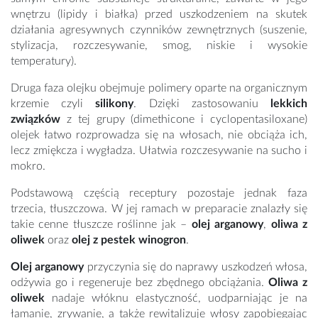
wnętrzu (lipidy i białka) przed uszkodzeniem na skutek
działania agresywnych czynników zewnętrznych (suszenie,
stylizacja, rozczesywanie, smog, niskie i wysokie
temperatury).
Druga faza olejku obejmuje polimery oparte na organicznym
krzemie czyli
silikony
. Dzięki zastosowaniu
lekkich
związków
z tej grupy (dimethicone i cyclopentasiloxane)
olejek łatwo rozprowadza się na włosach, nie obciąża ich,
lecz zmiękcza i wygładza. Ułatwia rozczesywanie na sucho i
mokro.
Podstawową częścią receptury pozostaje jednak faza
trzecia, tłuszczowa. W jej ramach w preparacie znalazły się
takie cenne tłuszcze roślinne jak –
olej arganowy
,
oliwa z
oliwek
oraz
olej z pestek winogron
.
Olej arganowy
przyczynia się do naprawy uszkodzeń włosa,
odżywia go i regeneruje bez zbędnego obciążania.
Oliwa z
oliwek
nadaje włóknu elastyczność, uodparniając je na
łamanie, zrywanie, a także rewitalizuje włosy zapobiegając