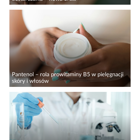
Dynamiczny rozwój biotechnologii roślinnej
otwiera nowe możliwości w projektowaniu
zaawansowanych składników aktywnych do
pielęgnacji skóry i włosów na bazie roślin.
Tradycyjne metody, mimo szerokiego...
Pantenol – rola prowitaminy B5 w pielęgnacji
skóry i włosów
Pantenol, określany jako prowitamina B5, należy
do grupy składników aktywnych, które od lat są
fundamentem formulacji kosmetycznych. Mimo
rosnącej liczby nowych substancji aktywnych
wykorzystywanych w...