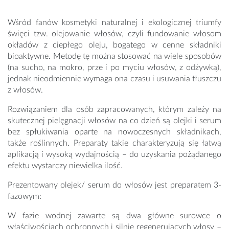
Wśród fanów kosmetyki naturalnej i ekologicznej triumfy
święci tzw. olejowanie włosów, czyli fundowanie włosom
okładów z ciepłego oleju, bogatego w cenne składniki
bioaktywne. Metodę tę można stosować na wiele sposobów
(na sucho, na mokro, prze i po myciu włosów, z odżywką),
jednak nieodmiennie wymaga ona czasu i usuwania tłuszczu
z włosów.
Rozwiązaniem dla osób zapracowanych, którym zależy na
skutecznej pielęgnacji włosów na co dzień są olejki i serum
bez spłukiwania oparte na nowoczesnych składnikach,
także roślinnych. Preparaty takie charakteryzują się łatwą
aplikacją i wysoką wydajnością – do uzyskania pożądanego
efektu wystarczy niewielka ilość.
Prezentowany olejek/ serum do włosów jest preparatem 3-
fazowym:
W fazie wodnej zawarte są dwa główne surowce o
właściwościach ochronnych i silnie regenerujących włosy –