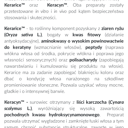
Kerarice™
oraz
Keracyn™
. Oba preparaty zostały
przetestowane
in vitro
i
in vivo
pod kątem bezpieczeństwa
stosowania i skuteczności.
Kerarice™
- to roślinny komponent pozyskany z
ziaren ryżu
(
Oryza sativa
L.)
, bogaty w
kwas fitowy
(działanie
antyoksydacyjne),
aminokwasy o wysokim powinowactwie
do keratyny
(wzmacnianie włosów),
peptydy
(naprawa
włókna włosa od środka, pokrycie włókna i poprawa jego
własności sensorycznych) oraz
polisacharydy
(zapobiegają
nawarstwianiu i kumulowaniu się produktu na włosie).
Kerarice ma za zadanie zapobiegać blaknięciu koloru oraz
dbać o kondycję włosa narażonego na szkodliwe
promieniowanie słoneczne. Pozwala uzyskać włosy mocne,
gładkie i o intensywnej barwie.
Keracyn™ -
surowiec otrzymany z
liści karczocha (
Cynara
scolymus
L.)
, wyróżniający się wysoką zawartością
pochodnych kwasu hydroksycynamonowego
. Preparat
pozwala utrzymać wygładzone i zamknięte łuski włosa a tym
samym chronić substancje strukturalne, zawarte w jego