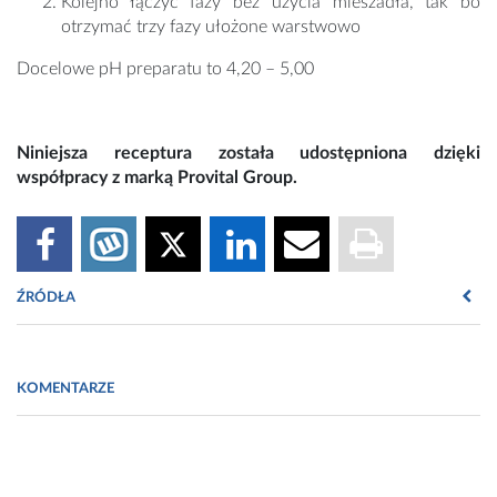
Kolejno łączyć fazy bez użycia mieszadła, tak bo
otrzymać trzy fazy ułożone warstwowo
Docelowe pH preparatu to 4,20 – 5,00
Niniejsza receptura została udostępniona dzięki
współpracy z marką Provital Group.
ŹRÓDŁA
Materiały marki
Provital Group
KOMENTARZE