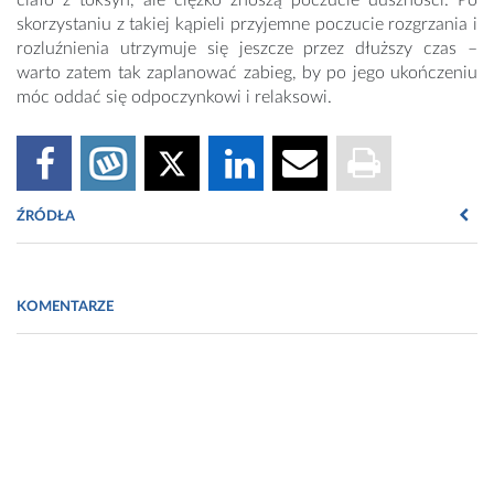
ciało z toksyn, ale ciężko znoszą poczucie duszności. Po
skorzystaniu z takiej kąpieli przyjemne poczucie rozgrzania i
rozluźnienia utrzymuje się jeszcze przez dłuższy czas –
warto zatem tak zaplanować zabieg, by po jego ukończeniu
móc oddać się odpoczynkowi i relaksowi.
ŹRÓDŁA
Fot. Licencja American Heart of Poland S.A.
KOMENTARZE