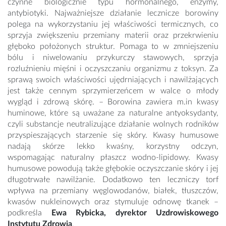
czynne biologicznie typu hormonalnego, enzymy,
antybiotyki. Najważniejsze działanie lecznicze borowiny
polega na wykorzystaniu jej właściwości termicznych, co
sprzyja zwiększeniu przemiany materii oraz przekrwieniu
głęboko położonych struktur. Pomaga to w zmniejszeniu
bólu i niwelowaniu przykurczy stawowych, sprzyja
rozluźnieniu mięśni i oczyszczaniu organizmu z toksyn. Za
sprawą swoich właściwości ujędrniających i nawilżających
jest także cennym sprzymierzeńcem w walce o młody
wygląd i zdrową skórę. – Borowina zawiera m.in kwasy
huminowe, które są uważane za naturalne antyoksydanty,
czyli substancje neutralizujące działanie wolnych rodników
przyspieszających starzenie się skóry. Kwasy humusowe
nadają skórze lekko kwaśny, korzystny odczyn,
wspomagając naturalny płaszcz wodno-lipidowy. Kwasy
humusowe powodują także głębokie oczyszczanie skóry i jej
długotrwałe nawilżanie. Dodatkowo ten leczniczy torf
wpływa na przemiany węglowodanów, białek, tłuszczów,
kwasów nukleinowych oraz stymuluje odnowę tkanek –
podkreśla
Ewa Rybicka, dyrektor Uzdrowiskowego
Instytutu Zdrowia
.