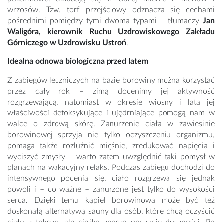
wrzosów. Tzw. torf przejściowy odznacza się cechami
pośrednimi pomiędzy tymi dwoma typami – tłumaczy
Jan
Waligóra, kierownik Ruchu Uzdrowiskowego Zakładu
Górniczego w Uzdrowisku Ustroń
.
Idealna odnowa biologiczna przed latem
Z zabiegów leczniczych na bazie borowiny można korzystać
przez cały rok – zimą docenimy jej aktywność
rozgrzewającą, natomiast w okresie wiosny i lata jej
właściwości detoksykujące i ujędrniające pomogą nam w
walce o zdrową skórę. Zanurzenie ciała w zawiesinie
borowinowej sprzyja nie tylko oczyszczeniu organizmu,
pomaga także rozluźnić mięśnie, zredukować napięcia i
wyciszyć zmysły – warto zatem uwzględnić taki pomysł w
planach na wakacyjny relaks. Podczas zabiegu dochodzi do
intensywnego pocenia się, ciało rozgrzewa się jednak
powoli i – co ważne – zanurzone jest tylko do wysokości
serca. Dzięki temu kąpiel borowinowa może być też
doskonałą alternatywą sauny dla osób, które chcą oczyścić