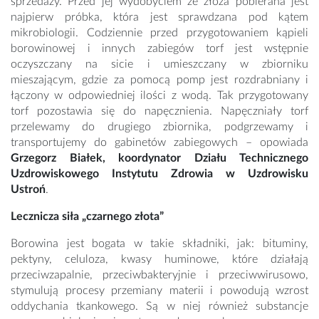
sprzedaży. Przed jej wydobyciem ze złoża pobierana jest
najpierw próbka, która jest sprawdzana pod kątem
mikrobiologii. Codziennie przed przygotowaniem kąpieli
borowinowej i innych zabiegów torf jest wstępnie
oczyszczany na sicie i umieszczany w zbiorniku
mieszającym, gdzie za pomocą pomp jest rozdrabniany i
łączony w odpowiedniej ilości z wodą. Tak przygotowany
torf pozostawia się do napęcznienia. Napęczniały torf
przelewamy do drugiego zbiornika, podgrzewamy i
transportujemy do gabinetów zabiegowych – opowiada
Grzegorz Białek, koordynator Działu Technicznego
Uzdrowiskowego Instytutu Zdrowia w Uzdrowisku
Ustroń
.
Lecznicza siła „czarnego złota”
Borowina jest bogata w takie składniki, jak: bituminy,
pektyny, celuloza, kwasy huminowe, które działają
przeciwzapalnie, przeciwbakteryjnie i przeciwwirusowo,
stymulują procesy przemiany materii i powodują wzrost
oddychania tkankowego. Są w niej również substancje