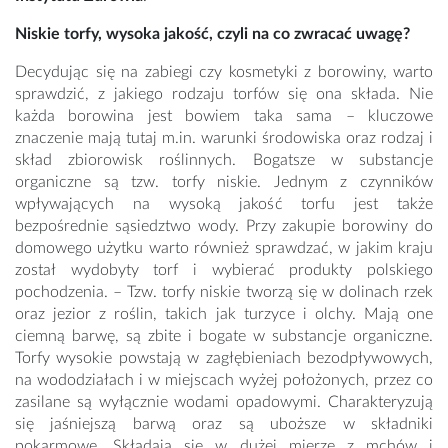
Niskie torfy, wysoka jakość, czyli na co zwracać uwagę?
Decydując się na zabiegi czy kosmetyki z borowiny, warto
sprawdzić, z jakiego rodzaju torfów się ona składa. Nie
każda borowina jest bowiem taka sama – kluczowe
znaczenie mają tutaj m.in. warunki środowiska oraz rodzaj i
skład zbiorowisk roślinnych. Bogatsze w substancje
organiczne są tzw. torfy niskie. Jednym z czynników
wpływających na wysoką jakość torfu jest także
bezpośrednie sąsiedztwo wody. Przy zakupie borowiny do
domowego użytku warto również sprawdzać, w jakim kraju
został wydobyty torf i wybierać produkty polskiego
pochodzenia. – Tzw. torfy niskie tworzą się w dolinach rzek
oraz jezior z roślin, takich jak turzyce i olchy. Mają one
ciemną barwę, są zbite i bogate w substancje organiczne.
Torfy wysokie powstają w zagłębieniach bezodpływowych,
na wododziałach i w miejscach wyżej położonych, przez co
zasilane są wyłącznie wodami opadowymi. Charakteryzują
się jaśniejszą barwą oraz są uboższe w składniki
pokarmowe. Składają się w dużej mierze z mchów i