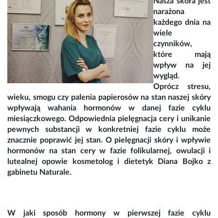
Nasza skóra jest
narażona
każdego dnia na
wiele
czynników,
które mają
wpływ na jej
wygląd.
Oprócz stresu,
wieku, smogu czy palenia papierosów na stan naszej skóry
wpływają wahania hormonów w danej fazie cyklu
miesiączkowego. Odpowiednia pielęgnacja cery i unikanie
pewnych substancji w konkretniej fazie cyklu może
znacznie poprawić jej stan. O pielęgnacji skóry i wpływie
hormonów na stan cery w fazie folikularnej, owulacji i
lutealnej opowie kosmetolog i dietetyk Diana Bojko z
gabinetu Naturale.
W jaki sposób hormony w pierwszej fazie cyklu