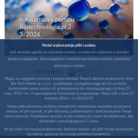
e-Kwartalnik portalu
Biotechnologia.pl 2-
3/2026
Portal wykorzystuje pliki cookies.
Jeśli wyrażasz zgodę na używanie cookies, to będą one zapisane w pamięci
twojej przeglądarki. W przeglądarce internetowej możesz zmienić ustawienia
dotyczące cookies.
WYDAWCA
Mając na względzie ochronę i bezpieczeństwo Twoich danych osobowych, firma
Bio-Tech Media sp. z o.o., przykładając szczególną wagę do ich ochrony,
dostosowała swoje zasady ich przetwarzania do obowiązującego od dnia 25
maja 2018 roku Rozporządzenia Parlamentu Europejskiego i Rady (UE) z dnia 27
PARTNERZY
kwietnia 2016 r. nr 2016/679
Nasza zaktualizowana polityka prywatności wprowadza wszystkie pozytywne
zmiany, w tym sposób, w jaki zbieramy, przetwarzamy i przechowujemy Twoje
dane osobowe. Przedstawia sposób, w jaki możesz się z nami skontaktować, aby
skorzystać z przysługujących Ci praw.
W tej chwili nie musisz podejmować żadnych działań, ale jeśli chcesz dowiedzieć
się więcej, zapoznaj się z naszą polityką prywatności.