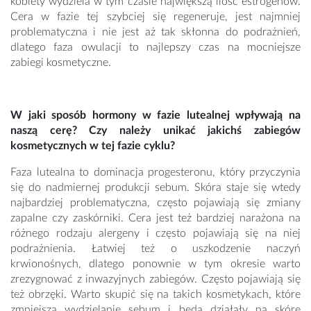
kobiety wydziela w tym czasie największą ilość estrogenów.
Cera w fazie tej szybciej się regeneruje, jest najmniej
problematyczna i nie jest aż tak skłonna do podrażnień,
dlatego faza owulacji to najlepszy czas na mocniejsze
zabiegi kosmetyczne.
W jaki sposób hormony w fazie lutealnej wpływają na
naszą cerę? Czy należy unikać jakichś zabiegów
kosmetycznych w tej fazie cyklu?
Faza lutealna to dominacja progesteronu, który przyczynia
się do nadmiernej produkcji sebum. Skóra staje się wtedy
najbardziej problematyczna, często pojawiają się zmiany
zapalne czy zaskórniki. Cera jest też bardziej narażona na
różnego rodzaju alergeny i często pojawiają się na niej
podrażnienia. Łatwiej też o uszkodzenie naczyń
krwionośnych, dlatego ponownie w tym okresie warto
zrezygnować z inwazyjnych zabiegów. Często pojawiają się
też obrzęki. Warto skupić się na takich kosmetykach, które
zmniejszą wydzielanie sebum i będą działały na skórę