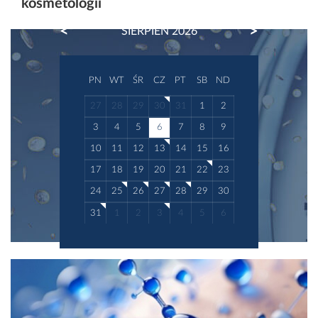
kosmetologii
PREVIOUS
NEXT
SIERPIEŃ 2026
PN
WT
ŚR
CZ
PT
SB
ND
27
28
29
30
31
1
2
3
4
5
6
7
8
9
10
11
12
13
14
15
16
17
18
19
20
21
22
23
24
25
26
27
28
29
30
31
1
2
3
4
5
6