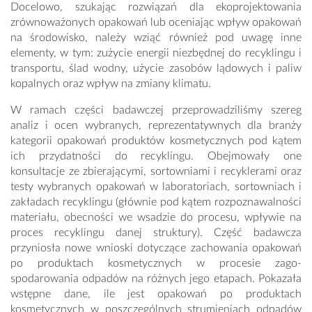
Docelowo, szukając rozwiązań dla ekoprojektowania
zrównoważonych opakowań lub oceniając wpływ opakowań
na środowisko, należy wziąć również pod uwagę inne
elementy, w tym: zużycie energii niezbędnej do recyklingu i
transportu, ślad wodny, użycie zasobów lądowych i paliw
kopalnych oraz wpływ na zmiany klimatu.
W ramach części badawczej przeprowadziliśmy szereg
analiz i ocen wybranych, repre­zentatywnych dla branży
kategorii opakowań produktów kosmetycznych pod ką­tem
ich przydatności do recyklingu. Obejmowały one
konsultacje ze zbierającymi, sortow­niami i recyklerami oraz
testy wybranych opakowań w laboratoriach, sortowniach i
zakładach recyklingu (głównie pod kątem rozpoznawalności
materiału, obecności we wsadzie do pro­cesu, wpływie na
proces recyklingu danej struktury). Część badawcza
przyniosła nowe wnioski dotyczące zachowania opakowań
po produktach kosmetycznych w procesie zago­
spodarowania odpadów na różnych jego etapach. Pokazała
wstępne dane, ile jest opakowań po produktach
kosmetycznych w poszczególnych strumieniach odpadów