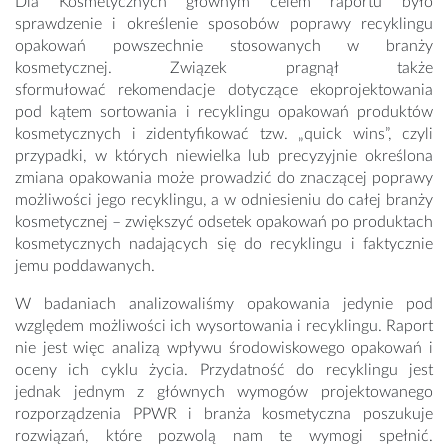
Dla Kosmetycznych głównym celem raportu było
sprawdzenie i określenie sposobów poprawy recyklingu
opakowań powszechnie stosowanych w branży
kosmetycznej. Związek pragnął także
sformułować rekomendacje dotyczące ekoprojektowania
pod kątem sortowania i recyklingu opakowań produktów
kosmetycznych i zidentyfikować tzw. „quick wins”, czyli
przypadki, w których niewielka lub precyzyjnie określona
zmiana opa­kowania może prowadzić do znaczącej poprawy
możliwości jego recyklingu, a w odniesieniu do całej branży
kosmetycznej – zwiększyć odsetek opakowań po produktach
kosmetycznych nadających się do recyklingu i faktycznie
jemu poddawanych.
W badaniach analizowaliśmy opakowania jedynie pod
względem możliwości ich wysortowania i recyklingu. Raport
nie jest więc analizą wpływu środowiskowego opakowań i
oceny ich cyklu życia. Przydatność do recyklingu jest
jednak jednym z głównych wymogów projektowanego
rozporządzenia PPWR i branża kosmetyczna poszukuje
rozwiązań, które pozwolą nam te wymogi spełnić.