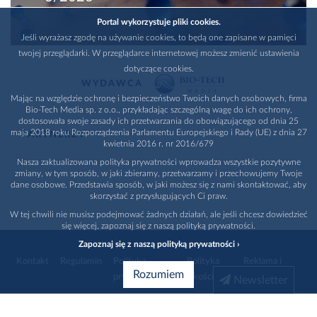
Portal wykorzystuje pliki cookies.
Jeśli wyrażasz zgodę na używanie cookies, to będą one zapisane w pamięci
twojej przeglądarki. W przeglądarce internetowej możesz zmienić ustawienia
dotyczące cookies.
WYDAWCA
Mając na względzie ochronę i bezpieczeństwo Twoich danych osobowych, firma
Bio-Tech Media sp. z o.o., przykładając szczególną wagę do ich ochrony,
dostosowała swoje zasady ich przetwarzania do obowiązującego od dnia 25
maja 2018 roku Rozporządzenia Parlamentu Europejskiego i Rady (UE) z dnia 27
PARTNERZY
kwietnia 2016 r. nr 2016/679
Nasza zaktualizowana polityka prywatności wprowadza wszystkie pozytywne
zmiany, w tym sposób, w jaki zbieramy, przetwarzamy i przechowujemy Twoje
dane osobowe. Przedstawia sposób, w jaki możesz się z nami skontaktować, aby
skorzystać z przysługujących Ci praw.
W tej chwili nie musisz podejmować żadnych działań, ale jeśli chcesz dowiedzieć
się więcej, zapoznaj się z naszą polityką prywatności.
Zapoznaj się z naszą polityką prywatności ›
Kontakt
Regulamin
Polityka
Polityka
Reklama i
Rozumiem
prywatności
jakości
promocja
Newsletter
1996 - 2026
Bio-Tech Media
. Wszystkie prawa zastrzeżone
Wybierz branżę