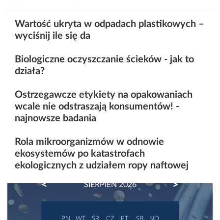
Wartość ukryta w odpadach plastikowych –
wyciśnij ile się da
Biologiczne oczyszczanie ścieków - jak to
działa?
Ostrzegawcze etykiety na opakowaniach
wcale nie odstraszają konsumentów! -
najnowsze badania
Rola mikroorganizmów w odnowie
ekosystemów po katastrofach
ekologicznych z udziałem ropy naftowej
PREVIOUS
NEXT
SIERPIEŃ 2026
PN
WT
ŚR
CZ
PT
SB
ND