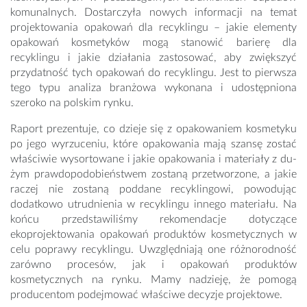
komunalnych. Do­starczyła nowych informacji na temat
projektowania opakowań dla recyklingu – jakie elemen­ty
opakowań kosmetyków mogą stanowić barierę dla
recyklingu i jakie działania zastosować, aby zwiększyć
przydatność tych opakowań do recyklingu. Jest to pierwsza
tego typu analiza branżowa wykonana i udostępniona
szeroko na polskim rynku.
Raport prezentuje, co dzieje się z opakowaniem kosmetyku
po jego wyrzuceniu, które opa­kowania mają szansę zostać
właściwie wysortowane i jakie opakowania i materiały z du­
żym prawdopodobieństwem zostaną przetworzone, a jakie
raczej nie zostaną podda­ne recyklingowi, powodując
dodatkowo utrudnienia w recyklingu innego materiału. Na
końcu przedstawiliśmy rekomendacje dotyczące
ekoprojektowania opakowań pro­duktów kosmetycznych w
celu poprawy recyklingu. Uwzględniają one różnorodność
zarówno procesów, jak i opakowań produktów
kosmetycznych na rynku. Mamy na­dzieję, że pomogą
producentom podejmować właściwe decyzje projektowe.