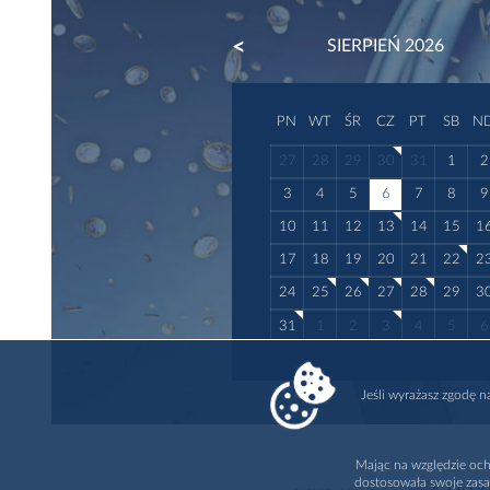
PREVIOUS
SIERPIEŃ 2026
PN
WT
ŚR
CZ
PT
SB
N
27
28
29
30
31
1
2
3
4
5
6
7
8
9
10
11
12
13
14
15
1
17
18
19
20
21
22
2
24
25
26
27
28
29
3
31
1
2
3
4
5
6
Jeśli wyrażasz zgodę 
Mając na względzie och
dostosowała swoje zasa