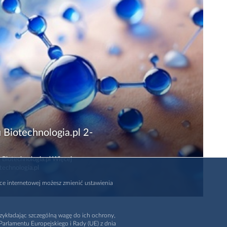
 Biotechnologia.pl 2-
 Biotechnologia.pl Więcej
technologia.pl
rce internetowej możesz zmienić ustawienia
zykładając szczególną wagę do ich ochrony,
arlamentu Europejskiego i Rady (UE) z dnia