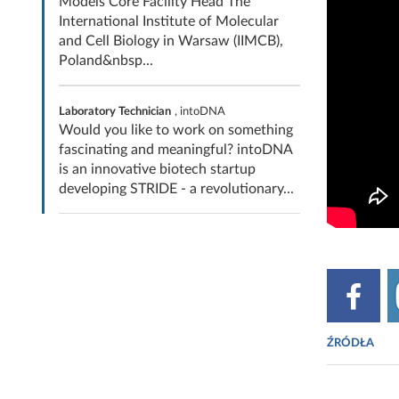
Models Core Facility Head The
International Institute of Molecular
and Cell Biology in Warsaw (IIMCB),
Poland&nbsp...
Laboratory Technician
, intoDNA
Would you like to work on something
fascinating and meaningful? intoDNA
is an innovative biotech startup
developing STRIDE - a revolutionary...
ŹRÓDŁA
Fot. Mokosh