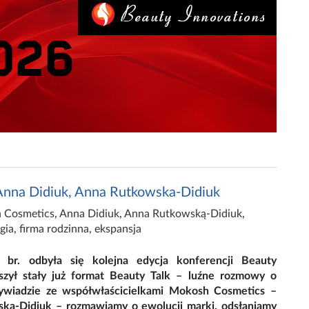
Anna Didiuk, Anna Rutkowska-Didiuk
 Cosmetics
,
Anna Didiuk
,
Anna Rutkowską-Didiuk
,
gia
,
firma rodzinna
,
ekspansja
r. odbyła się kolejna edycja konferencji Beauty
yszył stały już format Beauty Talk – luźne rozmowy o
wiadzie ze współwłaścicielkami Mokosh Cosmetics –
ką-Didiuk – rozmawiamy o ewolucji marki, odsłaniamy