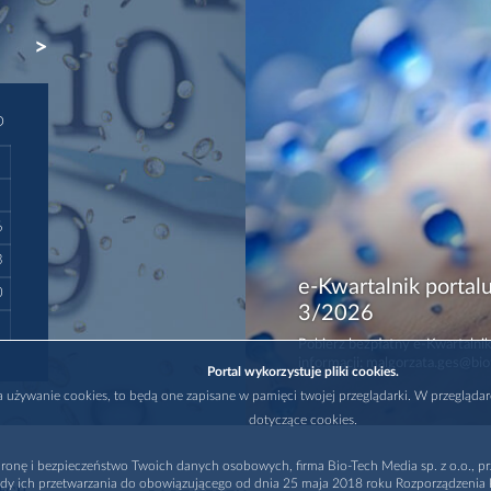
NEXT
D
6
3
e-Kwartalnik portalu
0
3/2026
Pobierz bezpłatny e-Kwartalnik
informacji: malgorzata.ges@bio
Portal wykorzystuje pliki cookies.
na używanie cookies, to będą one zapisane w pamięci twojej przeglądarki. W przegląda
dotyczące cookies.
ronę i bezpieczeństwo Twoich danych osobowych, firma Bio-Tech Media sp. z o.o., pr
dy ich przetwarzania do obowiązującego od dnia 25 maja 2018 roku Rozporządzenia P