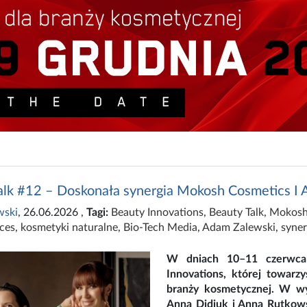
alk #12 – Doskonała synergia Mokosh Cosmetics I 
wski
, 26.06.2026
,
Tagi:
Beauty Innovations
,
Beauty Talk
,
Mokosh
ces
,
kosmetyki naturalne
,
Bio-Tech Media
,
Adam Zalewski
,
syner
W dniach 10–11 czerwca b
Innovations, której towarz
branży kosmetycznej. W wy
Anną Didiuk i Anną Rutkows