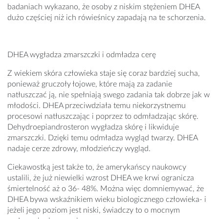
badaniach wykazano, że osoby z niskim stężeniem DHEA
dużo częściej niż ich rówieśnicy zapadają na te schorzenia.
DHEA wygładza zmarszczki i odmładza cerę
Z wiekiem skóra człowieka staje się coraz bardziej sucha,
ponieważ gruczoły łojowe, które mają za zadanie
natłuszczać ją, nie spełniają swego zadania tak dobrze jak w
młodości. DHEA przeciwdziała temu niekorzystnemu
procesowi natłuszczając i poprzez to odmładzając skórę.
Dehydroepiandrosteron wygładza skórę i likwiduje
zmarszczki. Dzięki temu odmładza wygląd twarzy. DHEA
nadaje cerze zdrowy, młodzieńczy wygląd.
Ciekawostką jest także to, że amerykańscy naukowcy
ustalili, że już niewielki wzrost DHEA we krwi ogranicza
śmiertelność aż o 36- 48%. Można więc domniemywać, że
DHEA bywa wskaźnikiem wieku biologicznego człowieka- i
jeżeli jego poziom jest niski, świadczy to o mocnym