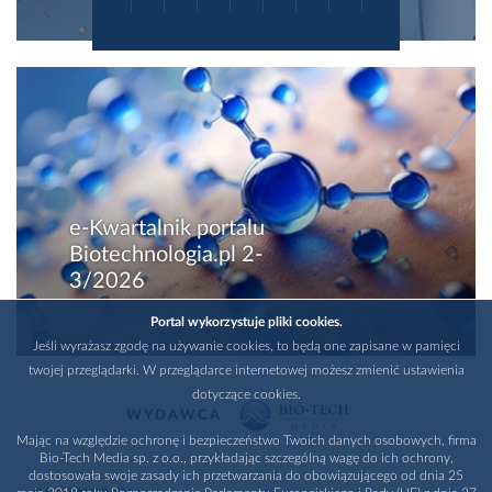
e-Kwartalnik portalu
Biotechnologia.pl 2-
3/2026
Portal wykorzystuje pliki cookies.
Jeśli wyrażasz zgodę na używanie cookies, to będą one zapisane w pamięci
twojej przeglądarki. W przeglądarce internetowej możesz zmienić ustawienia
dotyczące cookies.
WYDAWCA
Mając na względzie ochronę i bezpieczeństwo Twoich danych osobowych, firma
Bio-Tech Media sp. z o.o., przykładając szczególną wagę do ich ochrony,
dostosowała swoje zasady ich przetwarzania do obowiązującego od dnia 25