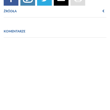
ŹRÓDŁA
W.Regelson, „Obietnica superhormonów”, wyd. Amber 1997
KOMENTARZE