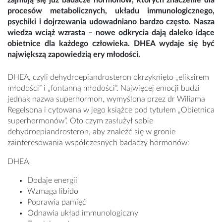
zajmują się już badacze hormonów, których znaczenie dla
procesów metabolicznych, układu immunologicznego,
psychiki i dojrzewania udowadniano bardzo często. Nasza
wiedza wciąż wzrasta – nowe odkrycia dają daleko idące
obietnice dla każdego człowieka. DHEA wydaje się być
największą zapowiedzią ery młodości.
DHEA, czyli dehydroepiandrosteron okrzyknięto „eliksirem
młodości” i „fontanną młodości”. Najwięcej emocji budzi
jednak nazwa superhormon, wymyślona przez dr Wiliama
Regelsona i cytowana w jego książce pod tytułem „Obietnica
superhormonów”. Oto czym zasłużył sobie
dehydroepiandrosteron, aby znaleźć się w gronie
zainteresowania współczesnych badaczy hormonów:
DHEA
Dodaje energii
Wzmaga libido
Poprawia pamięć
Odnawia układ immunologiczny