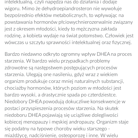
intelektualną, czyli napędza nas do działania i dodaje
wigoru. Mimo że dehydroepiandrosteron nie wywołuje
bezpośrednio efektów metabolicznych, to wpływając na
powstawania hormonów płciowychnierozerwalnie związany
jest z okresem młodości, kiedy to mężczyzna zakłada
rodzinę, a kobieta wydaje na świat potomstwo. Człowiek jest
wówczas u szczytu sprawności intelektualnej oraz fizycznej.
Bardzo niedawno odkryto ogromny wpływ DHEA na proces
starzenia. W bardzo wielu przypadkach problemy
zdrowotne są następstwem postępujących procesów
starzenia. Ulegają one nasileniu, gdyż wraz z wiekiem
organizm produkuje coraz mniej naturalnych substancji,
chociażby hormonów, których poziom w młodości jest
bardzo wysoki, a drastycznie spada po czterdziestce.
Niedobory DHEA powodują dokuczliwe konsekwencje w
postaci przyspieszenia procesów starzenia. Na skutek
niedoboru DHEA pojawiają się uciążliwe dolegliwości
kobiecej menopauzy i męskiej andropauzy. Organizm staje
się podatny na typowe choroby wieku starszego -
miażdżycę, nadciśnienie, osteoporozę i inne. W wielu