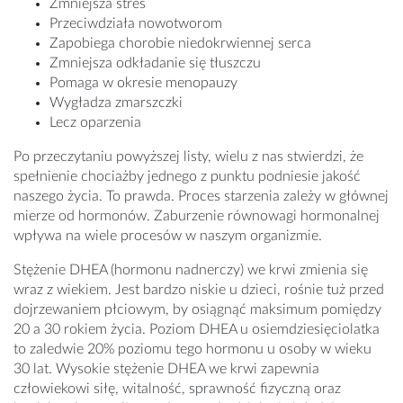
Zmniejsza stres
Przeciwdziała nowotworom
Zapobiega chorobie niedokrwiennej serca
Zmniejsza odkładanie się tłuszczu
Pomaga w okresie menopauzy
Wygładza zmarszczki
Lecz oparzenia
Po przeczytaniu powyższej listy, wielu z nas stwierdzi, że
spełnienie chociażby jednego z punktu podniesie jakość
naszego życia. To prawda. Proces starzenia zależy w głównej
mierze od hormonów. Zaburzenie równowagi hormonalnej
wpływa na wiele procesów w naszym organizmie.
Stężenie DHEA (hormonu nadnerczy) we krwi zmienia się
wraz z wiekiem. Jest bardzo niskie u dzieci, rośnie tuż przed
dojrzewaniem płciowym, by osiągnąć maksimum pomiędzy
20 a 30 rokiem życia. Poziom DHEA u osiemdziesięciolatka
to zaledwie 20% poziomu tego hormonu u osoby w wieku
30 lat. Wysokie stężenie DHEA we krwi zapewnia
człowiekowi siłę, witalność, sprawność fizyczną oraz