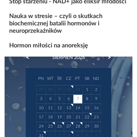
Stop starzeniu - NAD+ jako eliksir młodości
Nauka w stresie – czyli o skutkach
biochemicznej batalii hormonów i
neuroprzekaźników
Hormon miłości na anoreksję
PREVIOUS
NEXT
SIERPIEŃ 2026
PN
WT
ŚR
CZ
PT
SB
ND
27
28
29
30
31
1
2
3
4
5
6
7
8
9
10
11
12
13
14
15
16
17
18
19
20
21
22
23
24
25
26
27
28
29
30
31
1
2
3
4
5
6