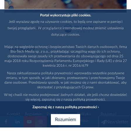
Portal wykorzystuje pliki cookies.
Jeśli wyrażasz zgodę na używanie cookies, to będą one zapisane w pamięci
twojej przeglądarki. W przeglądarce internetowej możesz zmienić ustawienia
WYDAWCA
dotyczące cookies.
Mając na względzie ochronę i bezpieczeństwo Twoich danych osobowych, firma
PARTNERZY
Bio-Tech Media sp. z o.o., przykładając szczególną wagę do ich ochrony,
dostosowała swoje zasady ich przetwarzania do obowiązującego od dnia 25
maja 2018 roku Rozporządzenia Parlamentu Europejskiego i Rady (UE) z dnia 27
kwietnia 2016 r. nr 2016/679
Nasza zaktualizowana polityka prywatności wprowadza wszystkie pozytywne
zmiany, w tym sposób, w jaki zbieramy, przetwarzamy i przechowujemy Twoje
dane osobowe. Przedstawia sposób, w jaki możesz się z nami skontaktować, aby
skorzystać z przysługujących Ci praw.
W tej chwili nie musisz podejmować żadnych działań, ale jeśli chcesz dowiedzieć
się więcej, zapoznaj się z naszą polityką prywatności.
Zapoznaj się z naszą polityką prywatności ›
Kontakt
Regulamin
Polityka
Polityka
Reklama i
Rozumiem
prywatności
jakości
promocja
Newsletter
1996 - 2026
Bio-Tech Media
. Wszystkie prawa zastrzeżone