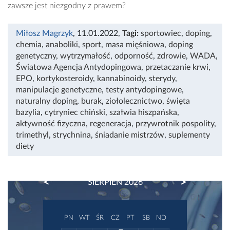
zawsze jest niezgodny z prawem?
Miłosz Magrzyk
, 11.01.2022
,
Tagi:
sportowiec
,
doping
,
chemia
,
anaboliki
,
sport
,
masa mięśniowa
,
doping
genetyczny
,
wytrzymałość
,
odporność
,
zdrowie
,
WADA
,
Światowa Agencja Antydopingowa
,
przetaczanie krwi
,
EPO
,
kortykosteroidy
,
kannabinoidy
,
sterydy
,
manipulacje genetyczne
,
testy antydopingowe
,
naturalny doping
,
burak
,
ziołolecznictwo
,
święta
bazylia
,
cytryniec chiński
,
szałwia hiszpańska
,
aktywność fizyczna
,
regeneracja
,
przywrotnik pospolity
,
trimethyl
,
strychnina
,
śniadanie mistrzów
,
suplementy
diety
PREVIOUS
NEXT
SIERPIEŃ 2026
PN
WT
ŚR
CZ
PT
SB
ND