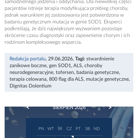
samodzielnego jedzenia i oddychania. Dla niewielkiej części
pacjentów istnieje terapia modyfikująca przebieg choroby,
jednak warunkiem jej zastosowania jest potwierdzona w
badaniu genetycznym mutacja w genie SOD1. Eksperci
podkreślają, że dziś największym wyzwaniem pozostaje
skrócenie czasu diagnostyki oraz zapewnienie chorym i ich
rodzinom kompleksowego wsparcia.
Redakcja portalu
, 29.06.2026
,
Tagi:
stwardnienie
zanikowe boczne
,
gen SOD1
,
ALS
,
choroby
neurodegeneracyjne
,
tofersen
,
badania genetyczne
,
terapia celowana
,
800 flag dla ALS
,
mutacje genetyczne
,
Dignitas Dolentium
PREVIOUS
NEXT
SIERPIEŃ 2026
PN
WT
ŚR
CZ
PT
SB
ND