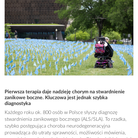
Pierwsza terapia daje nadzieję chorym na stwardnienie
zanikowe boczne. Kluczowa jest jednak szybka
diagnostyka
Każdego roku ok. 800 osób w Polsce słyszy diagnozę
stwardnienia zanikowego bocznego (ALS/SLA). To rzadka,
szybko postępująca choroba neurodegeneracyjna
prowadząca do utraty sprawności, możliwości mówienia,