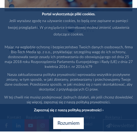
Portal wykorzystuje pliki cookies.
Jeśli wyrażasz zgodę na używanie cookies, to będą one zapisane w pamięci
twojej przeglądarki. W przeglądarce internetowej możesz zmienić ustawienia
WYDAWCA
dotyczące cookies.
Mając na względzie ochronę i bezpieczeństwo Twoich danych osobowych, firma
PARTNERZY
Bio-Tech Media sp. z o.o., przykładając szczególną wagę do ich ochrony,
dostosowała swoje zasady ich przetwarzania do obowiązującego od dnia 25
maja 2018 roku Rozporządzenia Parlamentu Europejskiego i Rady (UE) z dnia 27
kwietnia 2016 r. nr 2016/679
Nasza zaktualizowana polityka prywatności wprowadza wszystkie pozytywne
zmiany, w tym sposób, w jaki zbieramy, przetwarzamy i przechowujemy Twoje
dane osobowe. Przedstawia sposób, w jaki możesz się z nami skontaktować, aby
skorzystać z przysługujących Ci praw.
W tej chwili nie musisz podejmować żadnych działań, ale jeśli chcesz dowiedzieć
się więcej, zapoznaj się z naszą polityką prywatności.
Zapoznaj się z naszą polityką prywatności ›
Kontakt
Regulamin
Polityka
Polityka
Reklama i
Rozumiem
prywatności
jakości
promocja
Newsletter
1996 - 2026
Bio-Tech Media
. Wszystkie prawa zastrzeżone