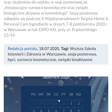
oraz studentów do udziału w sesji posterowej pt.
„Innowacyjne surowce kosmetyczne oraz związki
biologicznie aktywne w kosmetologii”. Sesja posterowa
odbędzie się podczas X Międzynarodowych Targów Home &
Personal Care Ingredients w dniach 7-8 października 2020 r.
w Warszawie w hali EXPO XXI, przy ul. Prądzyńskiego
12/14.
Redakcja portalu
, 18.07.2020
,
Tagi:
Wyższa Szkoła
Inżynierii i Zdrowia w Warszawie
,
sesja posterowa
,
hpci
,
surowce kosmetyczne
,
związki bioaktywne
PREVIOUS
NEXT
SIERPIEŃ 2026
PN
WT
ŚR
CZ
PT
SB
ND
27
28
29
30
31
1
2
3
4
5
6
7
8
9