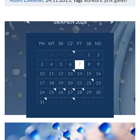
Adam Zalewski
, 24.11.2015
,
Tagi:
konkurs
,
prix galien
PREVIOUS
NEXT
SIERPIEŃ 2026
PN
WT
ŚR
CZ
PT
SB
ND
27
28
29
30
31
1
2
3
4
5
6
7
8
9
10
11
12
13
14
15
16
17
18
19
20
21
22
23
24
25
26
27
28
29
30
31
1
2
3
4
5
6