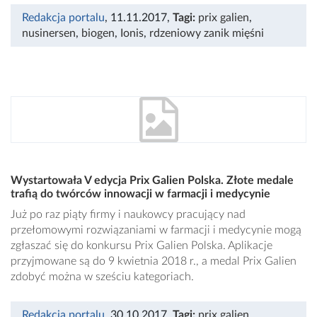
Redakcja portalu
, 11.11.2017
,
Tagi:
prix galien
,
nusinersen
,
biogen
,
Ionis
,
rdzeniowy zanik mięśni
Wystartowała V edycja Prix Galien Polska. Złote medale
trafią do twórców innowacji w farmacji i medycynie
Już po raz piąty firmy i naukowcy pracujący nad
przełomowymi rozwiązaniami w farmacji i medycynie mogą
zgłaszać się do konkursu Prix Galien Polska. Aplikacje
przyjmowane są do 9 kwietnia 2018 r., a medal Prix Galien
zdobyć można w sześciu kategoriach.
Redakcja portalu
, 30.10.2017
,
Tagi:
prix galien
,