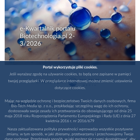
e-Kwartalnik portalu
Biotechnologia.pl 2-
3/2026
Portal wykorzystuje pliki cookies.
Jeśli wyrażasz zgodę na używanie cookies, to będą one zapisane w pamięci
twojej przeglądarki. W przeglądarce internetowej możesz zmienić ustawienia
WYDAWCA
dotyczące cookies.
Mając na względzie ochronę i bezpieczeństwo Twoich danych osobowych, firma
PARTNERZY
Bio-Tech Media sp. z o.o., przykładając szczególną wagę do ich ochrony,
dostosowała swoje zasady ich przetwarzania do obowiązującego od dnia 25
maja 2018 roku Rozporządzenia Parlamentu Europejskiego i Rady (UE) z dnia 27
kwietnia 2016 r. nr 2016/679
Nasza zaktualizowana polityka prywatności wprowadza wszystkie pozytywne
zmiany, w tym sposób, w jaki zbieramy, przetwarzamy i przechowujemy Twoje
dane osobowe. Przedstawia sposób, w jaki możesz się z nami skontaktować, aby