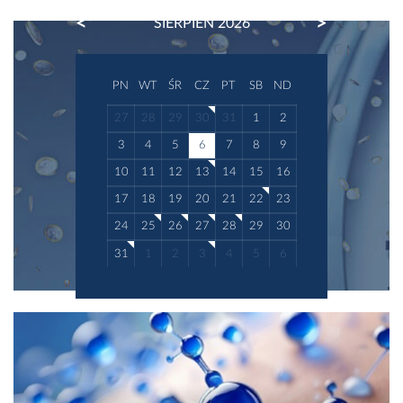
PREVIOUS
NEXT
SIERPIEŃ 2026
PN
WT
ŚR
CZ
PT
SB
ND
27
28
29
30
31
1
2
3
4
5
6
7
8
9
10
11
12
13
14
15
16
17
18
19
20
21
22
23
24
25
26
27
28
29
30
31
1
2
3
4
5
6