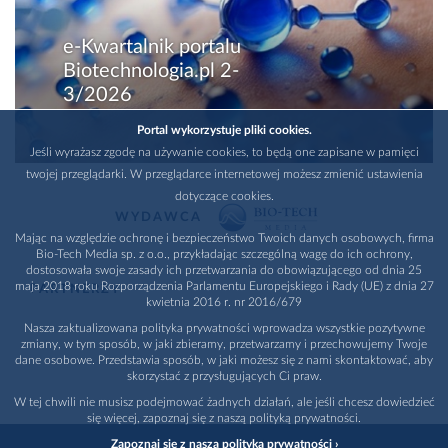
e-Kwartalnik portalu
Biotechnologia.pl 2-
3/2026
Portal wykorzystuje pliki cookies.
Jeśli wyrażasz zgodę na używanie cookies, to będą one zapisane w pamięci
twojej przeglądarki. W przeglądarce internetowej możesz zmienić ustawienia
dotyczące cookies.
WYDAWCA
Mając na względzie ochronę i bezpieczeństwo Twoich danych osobowych, firma
Bio-Tech Media sp. z o.o., przykładając szczególną wagę do ich ochrony,
dostosowała swoje zasady ich przetwarzania do obowiązującego od dnia 25
maja 2018 roku Rozporządzenia Parlamentu Europejskiego i Rady (UE) z dnia 27
PARTNERZY
kwietnia 2016 r. nr 2016/679
Nasza zaktualizowana polityka prywatności wprowadza wszystkie pozytywne
zmiany, w tym sposób, w jaki zbieramy, przetwarzamy i przechowujemy Twoje
dane osobowe. Przedstawia sposób, w jaki możesz się z nami skontaktować, aby
skorzystać z przysługujących Ci praw.
W tej chwili nie musisz podejmować żadnych działań, ale jeśli chcesz dowiedzieć
się więcej, zapoznaj się z naszą polityką prywatności.
Zapoznaj się z naszą polityką prywatności ›