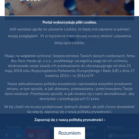
Portal wykorzystuje pliki cookies.
Jeśli wyrażasz zgodę na używanie cookies, to będą one zapisane w pamięci
twojej przeglądarki. W przeglądarce internetowej możesz zmienić ustawienia
WYDAWCA
dotyczące cookies.
Mając na względzie ochronę i bezpieczeństwo Twoich danych osobowych, firma
PARTNERZY
Bio-Tech Media sp. z o.o., przykładając szczególną wagę do ich ochrony,
dostosowała swoje zasady ich przetwarzania do obowiązującego od dnia 25
maja 2018 roku Rozporządzenia Parlamentu Europejskiego i Rady (UE) z dnia 27
kwietnia 2016 r. nr 2016/679
Nasza zaktualizowana polityka prywatności wprowadza wszystkie pozytywne
zmiany, w tym sposób, w jaki zbieramy, przetwarzamy i przechowujemy Twoje
dane osobowe. Przedstawia sposób, w jaki możesz się z nami skontaktować, aby
skorzystać z przysługujących Ci praw.
W tej chwili nie musisz podejmować żadnych działań, ale jeśli chcesz dowiedzieć
się więcej, zapoznaj się z naszą polityką prywatności.
Zapoznaj się z naszą polityką prywatności ›
Kontakt
Regulamin
Polityka
Polityka
Reklama i
Rozumiem
prywatności
jakości
promocja
Newsletter