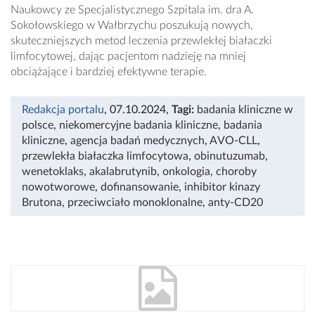
Naukowcy ze Specjalistycznego Szpitala im. dra A.
Sokołowskiego w Wałbrzychu poszukują nowych,
skuteczniejszych metod leczenia przewlekłej białaczki
limfocytowej, dając pacjentom nadzieję na mniej
obciążające i bardziej efektywne terapie.
Redakcja portalu
, 07.10.2024
,
Tagi:
badania kliniczne w
polsce
,
niekomercyjne badania kliniczne
,
badania
kliniczne
,
agencja badań medycznych
,
AVO-CLL
,
przewlekła białaczka limfocytowa
,
obinutuzumab
,
wenetoklaks
,
akalabrutynib
,
onkologia
,
choroby
nowotworowe
,
dofinansowanie
,
inhibitor kinazy
Brutona
,
przeciwciało monoklonalne
,
anty-CD20