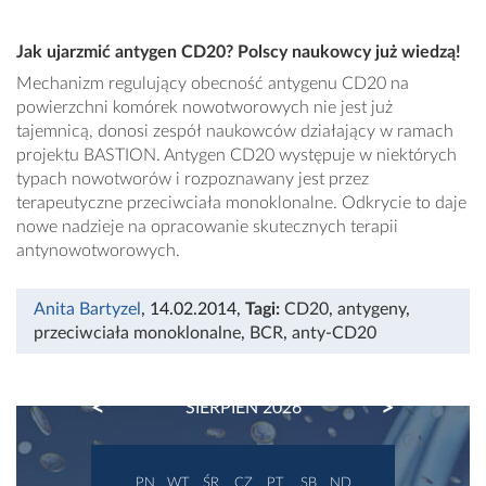
Jak ujarzmić antygen CD20? Polscy naukowcy już wiedzą!
Mechanizm regulujący obecność antygenu CD20 na
powierzchni komórek nowotworowych nie jest już
tajemnicą, donosi zespół naukowców działający w ramach
projektu BASTION. Antygen CD20 występuje w niektórych
typach nowotworów i rozpoznawany jest przez
terapeutyczne przeciwciała monoklonalne. Odkrycie to daje
nowe nadzieje na opracowanie skutecznych terapii
antynowotworowych.
Anita Bartyzel
, 14.02.2014
,
Tagi:
CD20
,
antygeny
,
przeciwciała monoklonalne
,
BCR
,
anty-CD20
PREVIOUS
NEXT
SIERPIEŃ 2026
PN
WT
ŚR
CZ
PT
SB
ND