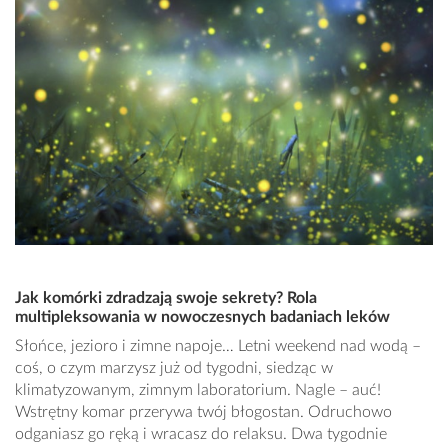
Jak komórki zdradzają swoje sekrety? Rola
multipleksowania w nowoczesnych badaniach leków
Słońce, jezioro i zimne napoje… Letni weekend nad wodą –
coś, o czym marzysz już od tygodni, siedząc w
klimatyzowanym, zimnym laboratorium. Nagle – auć!
Wstrętny komar przerywa twój błogostan. Odruchowo
odganiasz go ręką i wracasz do relaksu. Dwa tygodnie