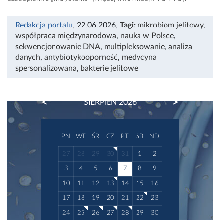
Redakcja portalu
, 22.06.2026
,
Tagi:
mikrobiom jelitowy
,
współpraca międzynarodowa
,
nauka w Polsce
,
sekwencjonowanie DNA
,
multipleksowanie
,
analiza
danych
,
antybiotykooporność
,
medycyna
spersonalizowana
,
bakterie jelitowe
PREVIOUS
NEXT
SIERPIEŃ 2026
PN
WT
ŚR
CZ
PT
SB
ND
27
28
29
30
31
1
2
3
4
5
6
7
8
9
10
11
12
13
14
15
16
17
18
19
20
21
22
23
24
25
26
27
28
29
30