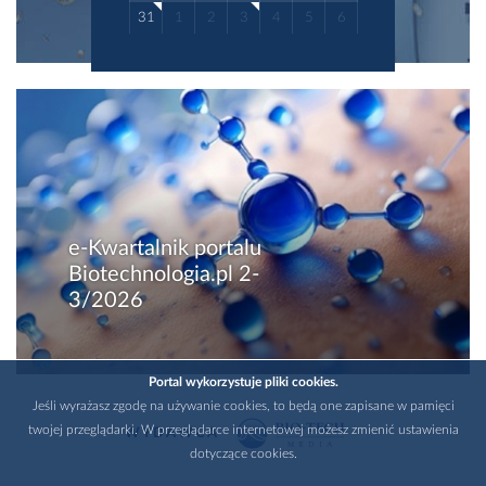
31
1
2
3
4
5
6
e-Kwartalnik portalu
Biotechnologia.pl 2-
3/2026
Portal wykorzystuje pliki cookies.
Jeśli wyrażasz zgodę na używanie cookies, to będą one zapisane w pamięci
twojej przeglądarki. W przeglądarce internetowej możesz zmienić ustawienia
WYDAWCA
dotyczące cookies.