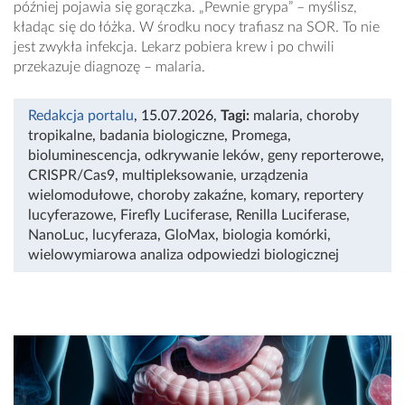
później pojawia się gorączka. „Pewnie grypa” – myślisz,
kładąc się do łóżka. W środku nocy trafiasz na SOR. To nie
jest zwykła infekcja. Lekarz pobiera krew i po chwili
przekazuje diagnozę – malaria.
Redakcja portalu
, 15.07.2026
,
Tagi:
malaria
,
choroby
tropikalne
,
badania biologiczne
,
Promega
,
bioluminescencja
,
odkrywanie leków
,
geny reporterowe
,
CRISPR/Cas9
,
multipleksowanie
,
urządzenia
wielomodułowe
,
choroby zakaźne
,
komary
,
reportery
lucyferazowe
,
Firefly Luciferase
,
Renilla Luciferase
,
NanoLuc
,
lucyferaza
,
GloMax
,
biologia komórki
,
wielowymiarowa analiza odpowiedzi biologicznej