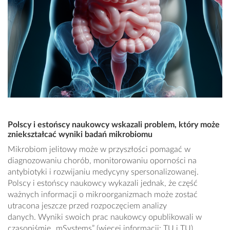
Polscy i estońscy naukowcy wskazali problem, który może
zniekształcać wyniki badań mikrobiomu
Mikrobiom jelitowy może w przyszłości pomagać w
diagnozowaniu chorób, monitorowaniu oporności na
antybiotyki i rozwijaniu medycyny spersonalizowanej.
Polscy i estońscy naukowcy wykazali jednak, że część
ważnych informacji o mikroorganizmach może zostać
utracona jeszcze przed rozpoczęciem analizy
danych. Wyniki swoich prac naukowcy opublikowali w
czasopiśmie „mSystems” (więcej informacji: TU i TU).