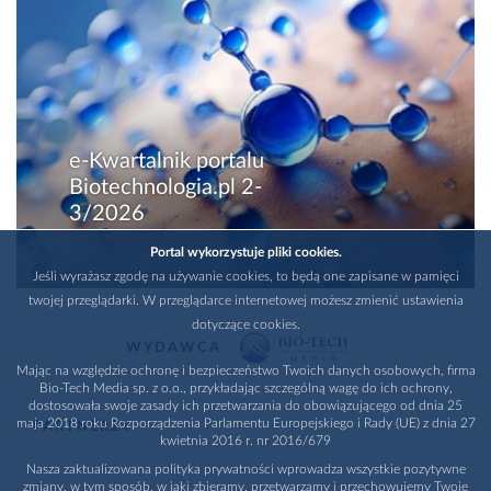
e-Kwartalnik portalu
Biotechnologia.pl 2-
3/2026
Portal wykorzystuje pliki cookies.
Jeśli wyrażasz zgodę na używanie cookies, to będą one zapisane w pamięci
twojej przeglądarki. W przeglądarce internetowej możesz zmienić ustawienia
dotyczące cookies.
WYDAWCA
Mając na względzie ochronę i bezpieczeństwo Twoich danych osobowych, firma
Bio-Tech Media sp. z o.o., przykładając szczególną wagę do ich ochrony,
dostosowała swoje zasady ich przetwarzania do obowiązującego od dnia 25
maja 2018 roku Rozporządzenia Parlamentu Europejskiego i Rady (UE) z dnia 27
PARTNERZY
kwietnia 2016 r. nr 2016/679
Nasza zaktualizowana polityka prywatności wprowadza wszystkie pozytywne
zmiany, w tym sposób, w jaki zbieramy, przetwarzamy i przechowujemy Twoje