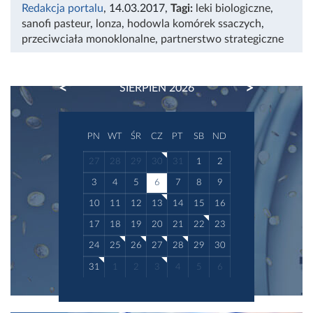
Redakcja portalu
, 14.03.2017
,
Tagi:
leki biologiczne
,
sanofi pasteur
,
lonza
,
hodowla komórek ssaczych
,
przeciwciała monoklonalne
,
partnerstwo strategiczne
PREVIOUS
NEXT
SIERPIEŃ 2026
PN
WT
ŚR
CZ
PT
SB
ND
27
28
29
30
31
1
2
3
4
5
6
7
8
9
10
11
12
13
14
15
16
17
18
19
20
21
22
23
24
25
26
27
28
29
30
31
1
2
3
4
5
6