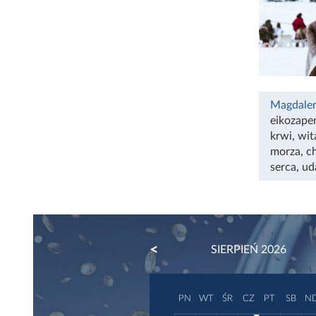
Magdale
eikozape
krwi
,
wit
morza
,
c
serca
,
ud
PREVIOUS
SIERPIEŃ 2026
PN
WT
ŚR
CZ
PT
SB
N