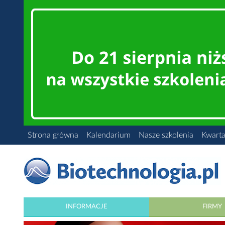
Strona główna
Kalendarium
Nasze szkolenia
Kwarta
INFORMACJE
FIRMY