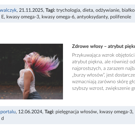
walczyk
, 21.11.2025
,
Tagi:
trychologia
,
dieta
,
odżywianie
,
białko
 E
,
kwasy omega-3
,
kwasy omega-6
,
antyoksydanty
,
polifenole
Zdrowe włosy – atrybut pięk
Przykuwająca wzrok objętością,
atrybut piękna, ale również o
najprostszych, a zarazem naj
„burzy włosów”, jest dostarcz
wzmacniają zarówno skórę gło
szybszy wzrost, zwiększenie g
 portalu
, 12.06.2024
,
Tagi:
pielęgnacja włosów
,
kwasy omega-3
,
 d