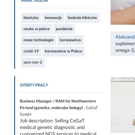
MAPA TAGÓW
bioetyka
innowacje
badania kliniczne
nauka w polsce
pandemia
Aleksand
nowe technologie
koronawirus
suplemen
omega-3
covid-19
koronawirus w Polsce
sars-cov-2
OFERTY PRACY
Business Manager / KAM for Northwestern
Po-land (genetics, molecular biology)
, CeGaT
GmbH
Job description: Selling CeGaT
medical genetic diagnostic and
customized NGS services to medical