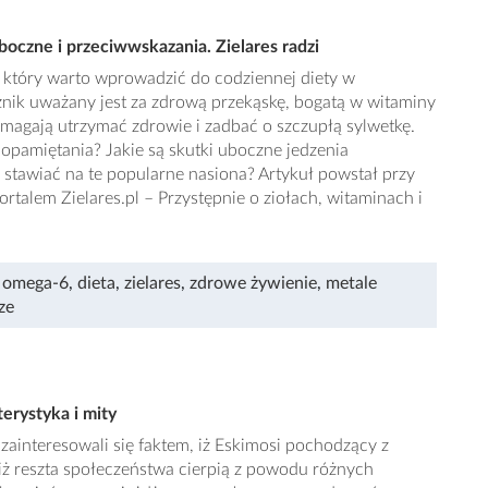
boczne i przeciwwskazania. Zielares radzi
, który warto wprowadzić do codziennej diety w
znik uważany jest za zdrową przekąskę, bogatą w witaminy
pomagają utrzymać zdrowie i zadbać o szczupłą sylwetkę.
opamiętania? Jakie są skutki uboczne jedzenia
n stawiać na te popularne nasiona? Artykuł powstał przy
rtalem Zielares.pl – Przystępnie o ziołach, witaminach i
 omega-6
,
dieta
,
zielares
,
zdrowe żywienie
,
metale
ze
erystyka i mity
ainteresowali się faktem, iż Eskimosi pochodzący z
niż reszta społeczeństwa cierpią z powodu różnych