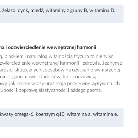
,
żelazo
,
cynk
,
miedź
,
witaminy z grupy B
,
witamina D
,
na i odzwierciedlenie wewnętrznej harmonii
 blaskiem i naturalną witalnością fryzura to nie tylko
dzwierciedlenie wewnętrznej harmonii i zdrowia. Jednym z
bardziej skutecznych sposobów na uzyskanie wymarzonej
enie organizmowi składników, które odżywiają i
wy, jak i same włosy oraz mają pozytywny wpływ na ich
rubości i poprawę elastyczności każdego pasma.
kwasy omega-6
,
koenzym q10
,
witamina a
,
witamina e
,