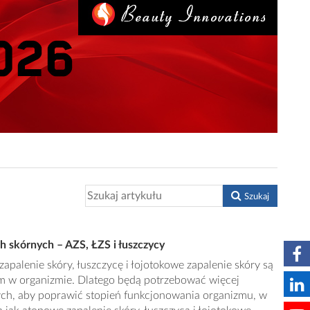
Szukaj
 skórnych – AZS, ŁZS i łuszczycy
palenie skóry, łuszczycę i łojotokowe zapalenie skóry są
m w organizmie. Dlatego będą potrzebować więcej
h, aby poprawić stopień funkcjonowania organizmu, w