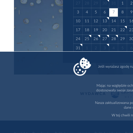
27
28
29
30
31
1
2
3
4
5
6
7
8
9
10
11
12
13
14
15
1
17
18
19
20
21
22
2
24
25
26
27
28
29
3
31
1
2
3
4
5
6
Jeśli wyrażasz zgodę 
Mając na względzie och
dostosowała swoje zasa
WYDAWCA
Nasza zaktualizowana po
dane 
W tej chwili 