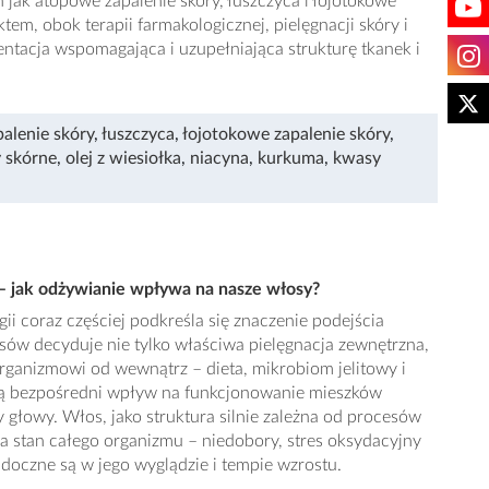
 jak atopowe zapalenie skóry, łuszczyca i łojotokowe
em, obok terapii farmakologicznej, pielęgnacji skóry i
entacja wspomagająca i uzupełniająca strukturę tkanek i
alenie skóry
,
łuszczyca
,
łojotokowe zapalenie skóry
,
 skórne
,
olej z wiesiołka
,
niacyna
,
kurkuma
,
kwasy
 – jak odżywianie wpływa na nasze włosy?
ii coraz częściej podkreśla się znaczenie podejścia
sów decyduje nie tylko właściwa pielęgnacja zewnętrzna,
organizmowi od wewnątrz – dieta, mikrobiom jelitowy i
ą bezpośredni wpływ na funkcjonowanie mieszków
głowy. Włos, jako struktura silnie zależna od procesów
a stan całego organizmu – niedobory, stres oksydacyjny
doczne są w jego wyglądzie i tempie wzrostu.