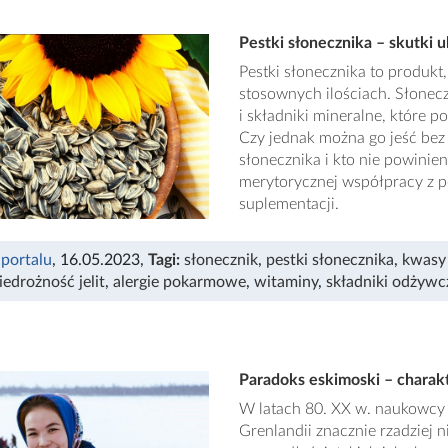
Pestki słonecznika – skutki u
Pestki słonecznika to produkt
stosownych ilościach. Słonec
i składniki mineralne, które 
Czy jednak można go jeść bez 
słonecznika i kto nie powinie
merytorycznej współpracy z po
suplementacji.
 portalu
, 16.05.2023
,
Tagi:
słonecznik
,
pestki słonecznika
,
kwasy
iedrożność jelit
,
alergie pokarmowe
,
witaminy
,
składniki odżywc
Paradoks eskimoski – charakt
W latach 80. XX w. naukowcy z
Grenlandii znacznie rzadziej 