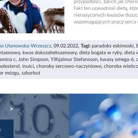
przypadłości, takich jak cho
Fakt ten uzasadniali dietą, kt
nienasyconych kwasów tłusz
wspomagających pracę serca i
na Ulanowska-Wrzeszcz
, 09.02.2022
,
Tagi:
paradoks eskimoski
,
ntaenowy
,
kwas dokozaheksaenowy
,
dieta bogata w ryby
,
dieta
amina c
,
John Simpson
,
Yilhjalmur Stefansson
,
kwasy omega-6
,
holesterol
,
inuici
,
choroby sercowo-naczyniowe
,
choroba wieńc
ar mózgu
,
szkorbut
NEXT
D