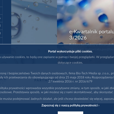
6
3
e-Kwartalnik portalu
0
3/2026
Pobierz bezpłatny e-Kwartalnik
informacji: malgorzata.ges@bio
Portal wykorzystuje pliki cookies.
na używanie cookies, to będą one zapisane w pamięci twojej przeglądarki. W przegląda
dotyczące cookies.
ronę i bezpieczeństwo Twoich danych osobowych, firma Bio-Tech Media sp. z o.o., pr
dy ich przetwarzania do obowiązującego od dnia 25 maja 2018 roku Rozporządzenia P
PARTNERZY
27 kwietnia 2016 r. nr 2016/679
lityka prywatności wprowadza wszystkie pozytywne zmiany, w tym sposób, w jaki zb
osobowe. Przedstawia sposób, w jaki możesz się z nami skontaktować, aby skorzystać 
nie musisz podejmować żadnych działań, ale jeśli chcesz dowiedzieć się więcej, zapozna
Zapoznaj się z naszą polityką prywatności ›