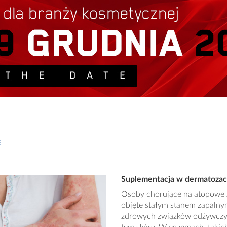
E
Suplementacja w dermatozach
Osoby chorujące na atopowe za
objęte stałym stanem zapalny
zdrowych związków odżywczyc