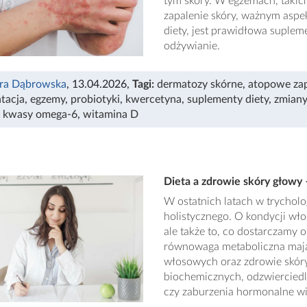
tym skóry. W egzemach, takich
zapalenie skóry, ważnym aspekt
diety, jest prawidłowa suplem
odżywianie.
ra Dąbrowska
, 13.04.2026
,
Tagi:
dermatozy skórne
,
atopowe zap
tacja
,
egzemy
,
probiotyki
,
kwercetyna
,
suplementy diety
,
zmiany
,
kwasy omega-6
,
witamina D
Dieta a zdrowie skóry głowy
W ostatnich latach w trycholog
holistycznego. O kondycji wło
ale także to, co dostarczamy 
równowaga metaboliczna maj
włosowych oraz zdrowie skóry 
biochemicznych, odzwierciedl
czy zaburzenia hormonalne wi