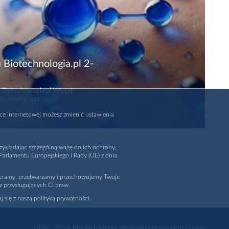
 Biotechnologia.pl 2-
 Biotechnologia.pl Więcej
technologia.pl
rce internetowej możesz zmienić ustawienia
zykładając szczególną wagę do ich ochrony,
arlamentu Europejskiego i Rady (UE) z dnia
ieramy, przetwarzamy i przechowujemy Twoje
z przysługujących Ci praw.
j się z naszą polityką prywatności.
1996 - 2026
Bio-Tech Media
. Wszystkie prawa zastrzeżone