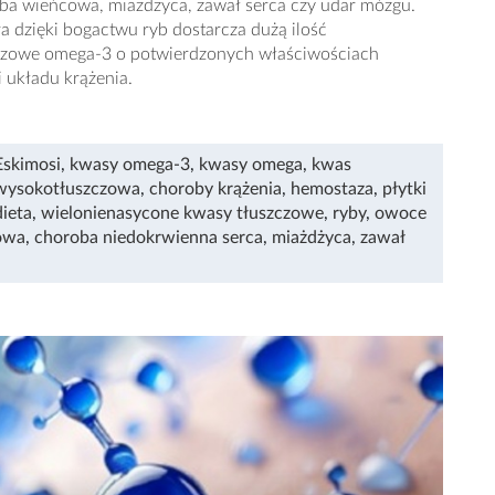
roba wieńcowa, miażdżyca, zawał serca czy udar mózgu.
óra dzięki bogactwu ryb dostarcza dużą ilość
czowe omega-3 o potwierdzonych właściwościach
 układu krążenia.
Eskimosi
,
kwasy omega-3
,
kwasy omega
,
kwas
 wysokotłuszczowa
,
choroby krążenia
,
hemostaza
,
płytki
dieta
,
wielonienasycone kwasy tłuszczowe
,
ryby
,
owoce
owa
,
choroba niedokrwienna serca
,
miażdżyca
,
zawał